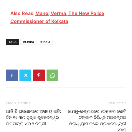
Also Read
Manoj Verma, The New Police
Commissioner of Kolkata
TAGS
#China
#India
Previous article
Next article
ଆଜି ବି ରାଜଧାନୀରେ ଅସହ୍ୟ ତାତି;
ଜାମ୍ମୁ-କଶ୍ମୀରରେ ୨୦ହଜାର କୋଟି
ଦିନ ୧୧.୩୦ ସୁଦ୍ଧା ଭୁବନେଶ୍ୱର
ଟଙ୍କାର ବିଭିନ୍ନ ପ୍ରକଳ୍ପର
ତାପମାତ୍ରା ୪୦.୨ ଡିଗ୍ରୀ
ଶିଳାନ୍ନ୍ୟାସ କଲେ ପ୍ରଧାନମନ୍ତ୍ରୀ
ମୋଦି