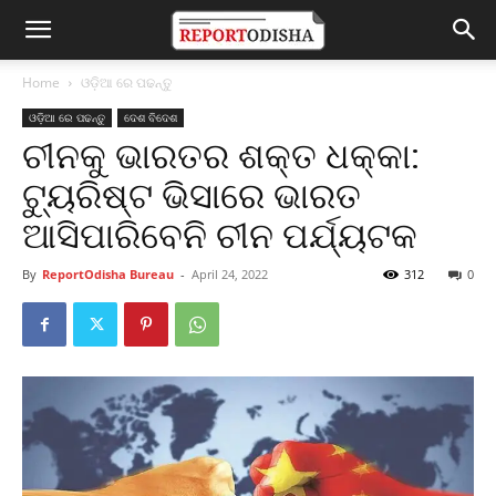
Home
ଓଡ଼ିଆ ରେ ପଢନ୍ତୁ
ଓଡ଼ିଆ ରେ ପଢନ୍ତୁ
ଦେଶ ବିଦେଶ
ଚୀନକୁ ଭାରତର ଶକ୍ତ ଧକ୍କା:
ଟ୍ୟୁରିଷ୍ଟ ଭିସାରେ ଭାରତ
ଆସିପାରିବେନି ଚୀନ ପର୍ଯ୍ୟଟକ
By
ReportOdisha Bureau
-
April 24, 2022
312
0