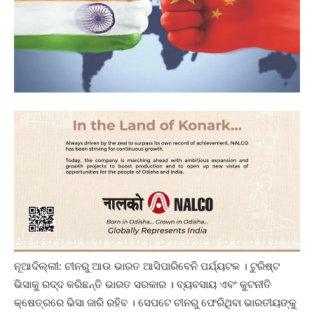
ନୂଆଦିଲ୍ଲୀ: ଚୀନରୁ ଆଉ ଭାରତ ଆସିପାରିବେନି ପର୍ଯ୍ୟଟକ । ଟୁରିଷ୍ଟ
ଭିସାକୁ ରଦ୍ଦ କରିଛନ୍ତି ଭାରତ ସରକାର । ବ୍ୟବସାୟ ଏବଂ କୁଟନୀତି
କ୍ଷେତ୍ରରେ ଭିସା ଜାରି ରହିବ । ସେପଟେ ଚୀନରୁ ଫେରିଥିବା ଭାରତୀୟଙ୍କୁ