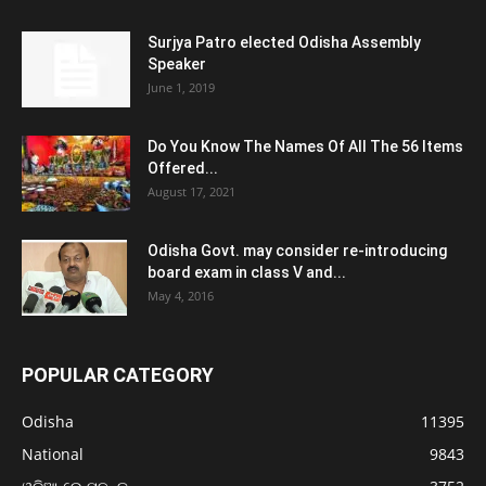
Surjya Patro elected Odisha Assembly
Speaker
June 1, 2019
Do You Know The Names Of All The 56 Items
Offered...
August 17, 2021
Odisha Govt. may consider re-introducing
board exam in class V and...
May 4, 2016
POPULAR CATEGORY
Odisha
11395
National
9843