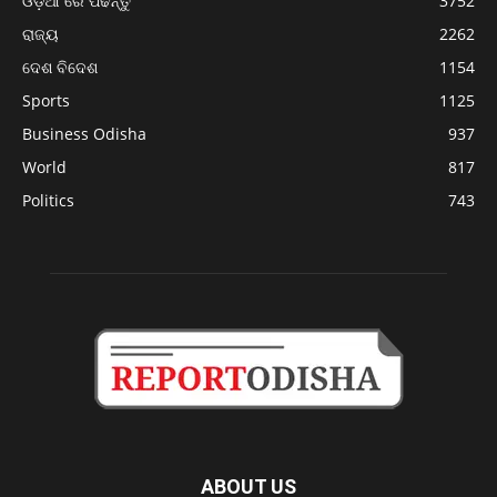
ଓଡ଼ିଆ ରେ ପଢନ୍ତୁ
3752
ରାଜ୍ୟ
2262
ଦେଶ ବିଦେଶ
1154
Sports
1125
Business Odisha
937
World
817
Politics
743
ABOUT US