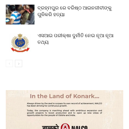
ବ୍ରହ୍ମପୁର ରେ ବରିଷ୍ଠ ଆଇନଜୀବୀଙ୍କୁ
ଗୁଳିକରି ହତ୍ୟା
ଏସଆଇ ପରୀକ୍ଷା ଦୁର୍ନୀତି ନେଇ ନୂଆ ନୂଆ
ତଥ୍ୟ