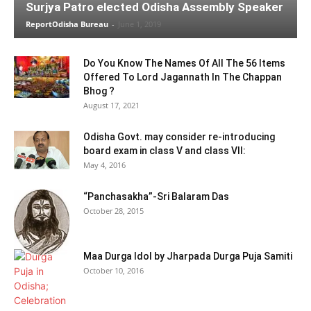
Surjya Patro elected Odisha Assembly Speaker
ReportOdisha Bureau
-
June 1, 2019
Do You Know The Names Of All The 56 Items
Offered To Lord Jagannath In The Chappan
Bhog ?
August 17, 2021
Odisha Govt. may consider re-introducing
board exam in class V and class VII:
May 4, 2016
“Panchasakha”-Sri Balaram Das
October 28, 2015
Maa Durga Idol by Jharpada Durga Puja Samiti
October 10, 2016