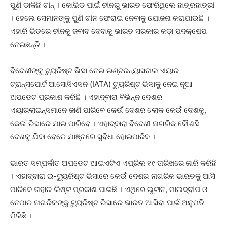
ପୁଣି ଡାକିଛି ଚୀନ୍ । କୋଭିଡ ପାଇଁ ଚୀନରୁ ଭାରତ ଫେରିଥିଲେ ଛାତ୍ରଛାତ୍ରୀ
। ହେଲେ ସେମାନଙ୍କୁ ପୁଣି ଚୀନ ଫେରାଇ ନେବାକୁ ଯୋଜନା କରାଯାଉଛି ।
ଏହାରି ଭିତରେ ଚୀନକୁ ଜବାବ ଦେବାକୁ ଭାରତ ସରକାର କଡ଼ା ପଦକ୍ଷେପ
ନେଇଛନ୍ତି ।
ବିଦେଶୀଙ୍କୁ ଟ୍ୟୁରିଷ୍ଟ ଭିସା ନେଇ ଇଣ୍ଟରନ୍ୟାସନାଲ ଏୟାର
ଟ୍ରାନ୍ସପୋର୍ଟ ଆସୋସିଏସନ (IATA) ଟ୍ୟୁରିଷ୍ଟ ଭିସାକୁ ନେଇ ନୂଆ
ଅପଡେଟ ପ୍ରକାଶ କରିଛି । ଏହାଦ୍ବାରା ବିଭିନ୍ନ ଦେଶର
ଏୟାରଲାଇନ୍ସମାନେ ଜାଣି ପାରିବେ କେଉଁ ଦେଶର ଲୋକ କେଉଁ ଦେଶକୁ,
କେଉଁ ଭିସାରେ ଯାଇ ପାରିବେ । ଏହାଦ୍ବାରା ବିଦେଶୀ ନାଗରିକ କୌଣସି
ଦେଶକୁ ଯିବା ବେଳେ ଯାଞ୍ଚରେ ସୁବିଧା ହୋଇପାରିବ ।
ଭାରତ ସମ୍ପର୍କୀତ ଅପଡେଟ ଆଇଏଟିଏ ଏପ୍ରିଲ ୧୯ ତାରିଖରେ ଜାରି କରିଛି
। ଏହାଦ୍ବାରା ଇ-ଟ୍ୟୁରିଷ୍ଟ ଭିସାରେ କେଉଁ ଦେଶର ନାଗରିକ ଭାରତକୁ ଆସି
ପାରିବେ ତାହାର ଲିଷ୍ଟ ପ୍ରକାଶ ପାଇଛି । ଏଥିରେ ଭୁଟାନ, ମାଲଦ୍ବୀପ ଓ
ନେପାଳ ନାଗରିକଙ୍କୁ ଟ୍ୟୁରିଷ୍ଟ ଭିସାରେ ଭାରତ ଆସିବା ପାଇଁ ଅନୁମତି
ମିଳିଛି ।