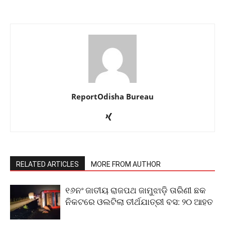
ReportOdisha Bureau
RELATED ARTICLES
MORE FROM AUTHOR
୧୬ନଂ ଜାତୀୟ ରାଜପଥ ଜାମୁଝାଡ଼ି ତାରିଣୀ ଛକ
ନିକଟରେ ଓଲଟିଲା ତୀର୍ଥଯାତ୍ରୀ ବସ: ୨୦ ଆହତ