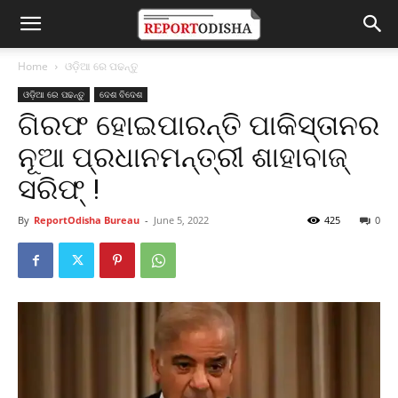
Home
ଓଡ଼ିଆ ରେ ପଢନ୍ତୁ
ଓଡ଼ିଆ ରେ ପଢନ୍ତୁ
ଦେଶ ବିଦେଶ
ଗିରଫ ହୋଇପାରନ୍ତି ପାକିସ୍ତାନର
ନୂଆ ପ୍ରଧାନମନ୍ତ୍ରୀ ଶାହାବାଜ୍
ସରିଫ୍ !
By
ReportOdisha Bureau
-
June 5, 2022
425
0