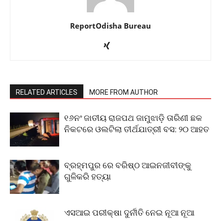
ReportOdisha Bureau
RELATED ARTICLES
MORE FROM AUTHOR
୧୬ନଂ ଜାତୀୟ ରାଜପଥ ଜାମୁଝାଡ଼ି ତାରିଣୀ ଛକ
ନିକଟରେ ଓଲଟିଲା ତୀର୍ଥଯାତ୍ରୀ ବସ: ୨୦ ଆହତ
ବ୍ରହ୍ମପୁର ରେ ବରିଷ୍ଠ ଆଇନଜୀବୀଙ୍କୁ
ଗୁଳିକରି ହତ୍ୟା
ଏସଆଇ ପରୀକ୍ଷା ଦୁର୍ନୀତି ନେଇ ନୂଆ ନୂଆ