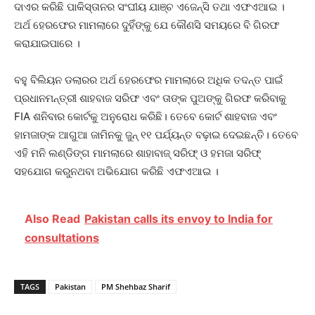
ଦାଏର କରିଛି ପାକିସ୍ତାନର ସଂଘୀୟ ଯାଞ୍ଚ ଏଜେନ୍ସି ତଥା ଏଫଏଆଇ ।
ଅର୍ଥ ହେରଫେର ମାମଲାରେ ଦୁହିଁଙ୍କୁ ଯେ କୌଣସି ସମୟରେ ବି ଗିରଫ
କରାଯାଇପାରେ ।
ବହୁ ବିଲିୟନ ଡଲାରର ଅର୍ଥ ହେରଫେର ମାମଲାରେ ଅଧିକ ତଦନ୍ତ ପାଇଁ
ପ୍ରଧାନମନ୍ତ୍ରୀ ଶାହବାଜ ସରିଫ ଏବଂ ତାଙ୍କ ପୁଅଙ୍କୁ ଗିରଫ କରିବାକୁ
FIA ଶନିବାର କୋର୍ଟକୁ ଅନୁରୋଧ କରିଛି। ତେବେ କୋର୍ଟ ଶାହବାଜ ଏବଂ
ହାମଜାଙ୍କ ଆଗୁଆ ଜାମିନକୁ ଜୁନ୍ ୧୧ ପର୍ଯ୍ୟନ୍ତ ବଢ଼ାଇ ଦେଇଛନ୍ତି। ତେବେ
ଏହି ମନି ଲଣ୍ଡିଙ୍ଗ ମାମଲାରେ ଶାହାବାଜ୍ ସରିଫ୍ ଓ ହମଜା ସରିଫ୍
ସହଯୋଗ କରୁନଥବା ଅଭିଯୋଗ କରିଛି ଏଫଏଆଇ ।
Also Read
Pakistan calls its envoy to India for
consultations
TAGS
Pakistan
PM Shehbaz Sharif