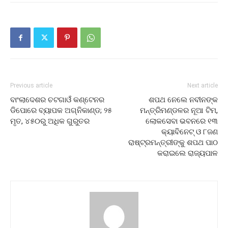
Previous article
Next article
ବାଂଲାଦେଶର ଚଟଗାଓଁ କଣ୍ଟେନର
ଶପଥ ନେଲେ ନବୀନଙ୍କ
ଡିପୋରେ ବ୍ୟାପକ ଅଗ୍ନିକାଣ୍ଡ; ୨୫
ମନ୍ତ୍ରିମଣ୍ଡଳର ନୂଆ ଟିମ,
ମୃତ, ୪୫୦ରୁ ଅଧିକ ଗୁରୁତର
ଲୋକସେବା ଭବନରେ ୧୩
କ୍ୟାବିନେଟ୍ ଓ ୮ଜଣ
ରାଷ୍ଟ୍ରମନ୍ତ୍ରୀଙ୍କୁ ଶପଥ ପାଠ
କରାଇଲେ ରାଜ୍ୟପାଳ