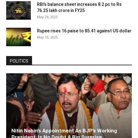
RBI’s balance sheet increases 8.2 pc to Rs
76.25 lakh crore in FY25
May 29, 2025
Rupee rises 16 paise to 85.41 against US dollar
May 19, 2025
POLITICS
Nitin Nabin’s Appointment As BJP’s Working
President, Is No Doubt A Big Surprise