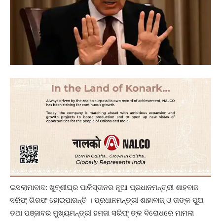
ଇସଲାମାବାଦ: ଖୁବ୍‌ଶୀଘ୍ର ପାକିସ୍ତାନର ନୂଆ ପ୍ରଧାନମନ୍ତ୍ରୀ ଶାହବାଜ
ସରିଫ୍ ଗିରଫ ହୋଇପାରନ୍ତି । ପ୍ରଧାନମନ୍ତ୍ରୀ ଶାହାବାଜ୍ ଓ ତାଙ୍କ ପୁଅ
ତଥା ପଞ୍ଜାବର ମୁଖ୍ୟମନ୍ତ୍ରୀ ହମଜା ସରିଫ୍ ଙ୍କ ବିରୋଧରେ ମାମଲା