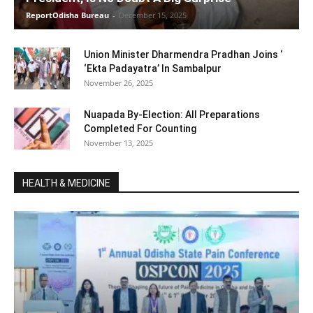
ReportOdisha Bureau
-
December 15, 2025
Union Minister Dharmendra Pradhan Joins ‘
‘Ekta Padayatra’ In Sambalpur
November 26, 2025
Nuapada By-Election: All Preparations
Completed For Counting
November 13, 2025
HEALTH & MEDICINE