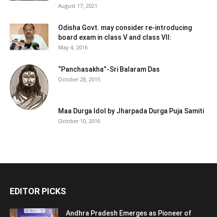
August 17, 2021
Odisha Govt. may consider re-introducing
board exam in class V and class VII:
May 4, 2016
“Panchasakha”-Sri Balaram Das
October 28, 2015
Maa Durga Idol by Jharpada Durga Puja Samiti
October 10, 2016
EDITOR PICKS
Andhra Pradesh Emerges as Pioneer of