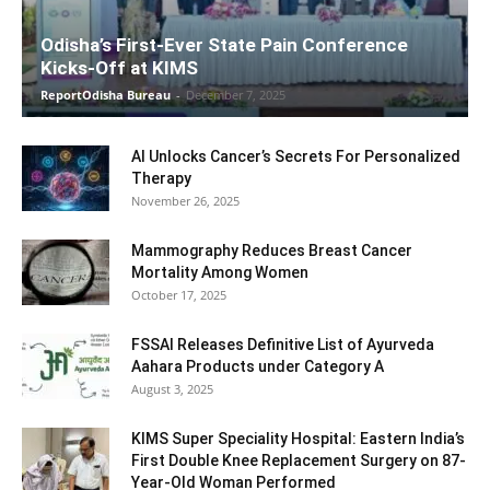
Odisha’s First-Ever State Pain Conference
Kicks-Off at KIMS
ReportOdisha Bureau
-
December 7, 2025
AI Unlocks Cancer’s Secrets For Personalized
Therapy
November 26, 2025
Mammography Reduces Breast Cancer
Mortality Among Women
October 17, 2025
FSSAI Releases Definitive List of Ayurveda
Aahara Products under Category A
August 3, 2025
KIMS Super Speciality Hospital: Eastern India’s
First Double Knee Replacement Surgery on 87-
Year-Old Woman Performed