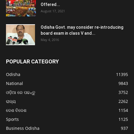
Offered...
August 17, 2021
Odisha Govt. may consider re-introducing
board exam in class V and...
May 4, 2016
POPULAR CATEGORY
Odisha
11395
National
9843
ଓଡ଼ିଆ ରେ ପଢନ୍ତୁ
3752
ରାଜ୍ୟ
2262
ଦେଶ ବିଦେଶ
1154
Sports
1125
Business Odisha
937