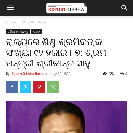
Home
ଓଡ଼ିଆ ରେ ପଢନ୍ତୁ
ଓଡ଼ିଆ ରେ ପଢନ୍ତୁ
ରାଜ୍ୟ
ରାଜ୍ୟରେ ଶିଶୁ ଶ୍ରମିକଙ୍କ
ସଂଖ୍ୟା ୯୨ ହଜାର ୮୭: ଶ୍ରମ
ମନ୍ତ୍ରୀ ଶ୍ରୀକାନ୍ତ ସାହୁ
By
ReportOdisha Bureau
-
July 20, 2022
428
0