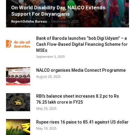
On World Disability Day, NALCO Extends
Support For Divyangjans
ReportOdisha Bureau
-
December 5, 2025
Bank of Baroda launches “bob Digi Udyam” – a
Cash Flow-Based Digital Financing Scheme for
MSEs
September 3, 2025
NALCO organises Media Connect Programme
August 20, 2025
RBI’s balance sheet increases 8.2 pc to Rs
76.25 lakh crore in FY25
May 29, 2025
Rupee rises 16 paise to 85.41 against US dollar
May 19, 2025