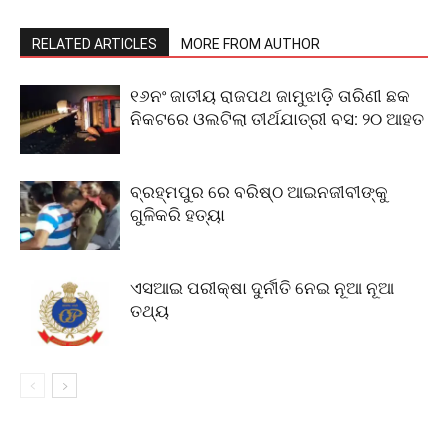
RELATED ARTICLES
MORE FROM AUTHOR
୧୬ନଂ ଜାତୀୟ ରାଜପଥ ଜାମୁଝାଡ଼ି ତାରିଣୀ ଛକ
ନିକଟରେ ଓଲଟିଲା ତୀର୍ଥଯାତ୍ରୀ ବସ: ୨୦ ଆହତ
ବ୍ରହ୍ମପୁର ରେ ବରିଷ୍ଠ ଆଇନଜୀବୀଙ୍କୁ
ଗୁଳିକରି ହତ୍ୟା
ଏସଆଇ ପରୀକ୍ଷା ଦୁର୍ନୀତି ନେଇ ନୂଆ ନୂଆ
ତଥ୍ୟ