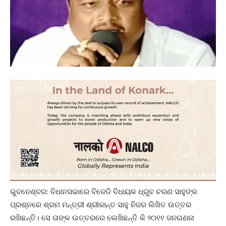
ଭୁବନେଶ୍ବର: ବିଧାନସଭାରେ ବିଜେଡି ବିଧାୟକ ଧ୍ରୁବ ଚରଣ ସାହୁଙ୍କ
ପ୍ରଶ୍ନରେ ଶ୍ରମ ମନ୍ତ୍ରୀ ଶ୍ରୀକାନ୍ତ ସାହୁ ନିଜର ଲିଖିତ ଉତ୍ତର
ରଖିଛନ୍ତି। ସେ ତାଙ୍କ ଉତ୍ତରରେ ଲେଖିଛନ୍ତି କି ୨୦୧୧ ଜନଗଣନା