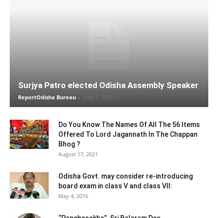
Surjya Patro elected Odisha Assembly Speaker
ReportOdisha Bureau
-
June 1, 2019
Do You Know The Names Of All The 56 Items
Offered To Lord Jagannath In The Chappan
Bhog ?
August 17, 2021
Odisha Govt. may consider re-introducing
board exam in class V and class VII:
May 4, 2016
“Panchasakha”-Sri Balaram Das