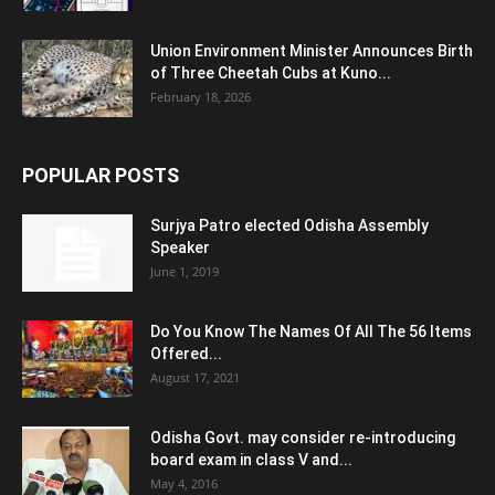
Union Environment Minister Announces Birth
of Three Cheetah Cubs at Kuno...
February 18, 2026
POPULAR POSTS
Surjya Patro elected Odisha Assembly
Speaker
June 1, 2019
Do You Know The Names Of All The 56 Items
Offered...
August 17, 2021
Odisha Govt. may consider re-introducing
board exam in class V and...
May 4, 2016