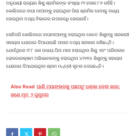
ଅନୁଯାୟୀ ରାଜ୍ୟର ଶିଶୁ ଶ୍ରମିକଙ୍କ ସଂଖ୍ୟା ୯୨ ହଜାର ୮୭ ରହିଛି।
କୋଭିଡରେ ବାପା ମାଆଙ୍କୁ ହରାଇଥିବା ପିଲା ଶ୍ରମିକ ହେବାକୁ ବାଧ୍ୟ
ହୋଇଥିବା ତଥ୍ୟ ବିଭାଗର ଉପଲବ୍ଧି ହୋଇନାହିଁ।
ସେହିପରି କୋଭିଡରେ ବାପାମାଆଙ୍କୁ ହରାଇଥିବା କେତେ ଶିଶୁଙ୍କୁ ସରକାରୀ
ସହାୟତା ଯୋଗାଇ ଦିଆଯାଇଛି ତାହାର ତଥ୍ୟ ସରକାର ରଖିଛନ୍ତି।
ଯେଉଁଥିରେ ୯୮୮ ଜଣ ଉଭୟ ପିତା ମାତା ହରାଇଥିବା ଶିଶୁ ଏବଂ ପରିବାରର
ରୋଜଗାରକ୍ଷମ ଅଭିଭାବକଙ୍କୁ ହରାଇଥିବା ୪୨୨୭୪ ଶିଶୁଙ୍କୁ ସହାୟତା
ଯୋଗାଇ ଦିଆଯାଇଥିବା ଶ୍ରମ ମନ୍ତ୍ରୀ ସୂଚନା ଦେଇଛନ୍ତି।
Also Read
ପାଣି ଟ୍ୟାଙ୍କରକୁ ପଛପଟୁ ଧକ୍କା ଦେଲା କାର:
ଜଣେ ମୃତ, ୨ ଗୁରୁତର