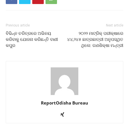
Previous article
Next article
ବିଭିନ୍ନ ଚରିତ୍ରରେ ଅଭିନୟ
୨୦୨୨ ମାଟ୍ରିକ୍‌ ପରୀକ୍ଷାରେ
କରିବାକୁ ଯୋଜନା କରିଛନ୍ତି ବାଣୀ
୪୪,୨୪୫ ଛାତ୍ରଛାତ୍ରୀ ଅନୁପସ୍ଥିତ
କପୁର
ଥିଲେ: ଗଣଶିକ୍ଷା ମନ୍ତ୍ରୀ
ReportOdisha Bureau