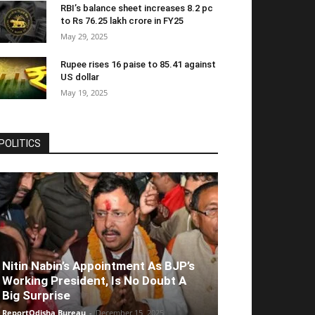
RBI’s balance sheet increases 8.2 pc
to Rs 76.25 lakh crore in FY25
May 29, 2025
Rupee rises 16 paise to 85.41 against
US dollar
May 19, 2025
POLITICS
Nitin Nabin’s Appointment As BJP’s
Working President, Is No Doubt A
Big Surprise
ReportOdisha Bureau
-
December 15, 2025