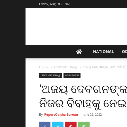
Friday, August 7, 2026
NATIONAL
O
Home
ଓଡ଼ିଆ ରେ ପଢନ୍ତୁ
‘ଅଜୟ ଦେବଗନଙ୍କ ପାଇଁ ଆଜି ମୁଁ ସ
ଓଡ଼ିଆ ରେ ପଢନ୍ତୁ
ଦେଶ ବିଦେଶ
‘ଅଜୟ ଦେବଗନଙ୍କ ପା
ନିଜର ବିବାହକୁ ନେଇ
By
ReportOdisha Bureau
-
June 25, 2022