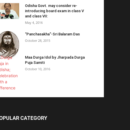
Odisha Govt. may consider re-
introducing board exam in class V
and class VII:
May 4, 2016
“Panchasakha”-Sri Balaram Das
October 28, 2015
Maa Durga Idol by Jharpada Durga
Puja Samiti
October 10, 2016
OPULAR CATEGORY