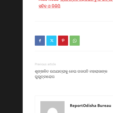
ସଚିବ ଓ ଡିଜିପି
Previous article
ଶୃଙ୍ଖଳିତ ରଥଯାତ୍ରାକୁ ନେଇ ଗଜପତି ମହାରାଜାଙ୍କ
ଗୁରୁତ୍ବାରୋପ
ReportOdisha Bureau