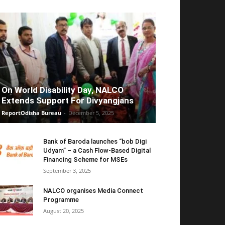
On World Disability Day, NALCO
Extends Support For Divyangjans
ReportOdisha Bureau
-
December 5, 2025
Bank of Baroda launches “bob Digi
Udyam” – a Cash Flow-Based Digital
Financing Scheme for MSEs
September 3, 2025
NALCO organises Media Connect
Programme
August 20, 2025