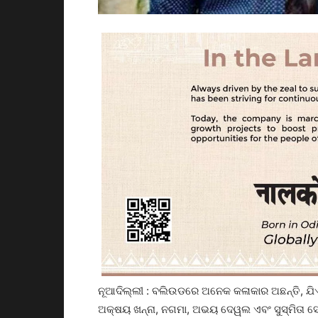
ନୂଆଦିଲ୍ଲୀ : ବଲିଉଡରେ ଅନେକ କଳାକାର ଅଛନ୍ତି, ଯିଏକି
ଅକ୍ଷୟ ଖନ୍ନା, ନଗମା, ଅଭୟ ଦେୱଲ ଏବଂ ସୁସ୍ମିତା 