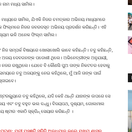
କ ନାମ ମଧ୍ୟ ସାମିଲ।
ଙ୍କ ମଧ୍ୟରେ ସାମିଲ, ଯିଏକି ନିଜର ଚମତ୍କାର ଅଭିନୟ ମାଧ୍ୟମରେ
େକ ଫିଲ୍ମରେ ନିଜର ଜବରଦସ୍ତ ଅଭିନୟ ପ୍ରଦର୍ଶନ କରିଛନ୍ତି। ଏହି
ଦୃଶ୍ୟମ ଭଳି ଅନେକ ଫିଲ୍ମ ସାମିଲ।
ଜ ସମ୍ପର୍କ ବିଷୟରେ ଖୋଲାଖୋଲି ଭାବେ କହିଛନ୍ତି। ତବୁ କହିଛନ୍ତି,
ର ଅଜୟ ଦେବଗନଙ୍କ ପଡୋଶୀ ଥିଲେ। ଅଭିନେତ୍ରୀଙ୍କ ଅନୁଯାୟୀ,
ନଜର ରଖୁଥିଲେ। ଯେବେ ବି କୌଣସି ପୁଅ ତାଙ୍କ ନିକଟତର ହେବାକୁ
ସମୟରେ ତବୁ ଅଜୟଙ୍କୁ ନେଇ କହିଥିଲେ, ମୁଁ ଆଜି ତାଙ୍କ ପାଇଁ
ସ୍ତାଇବେ।
୍ଟରଭ୍ୟୁରେ ତବୁ କହିଥିଲେ, ଯଦି କେହି ଥାନ୍ତି ଯାହାଙ୍କ ଉପରେ ସେ
ୟ ଏବଂ ତବୁ ବହୁତ ଭଲ ବନ୍ଧୁ। ବିଜୟପଥ, ଦୃଶ୍ୟମ, ଗୋଲମାଲ
ଷ୍ଟାର ଏକାଠି ସ୍କ୍ରିନ୍ ସେୟାର କରିଛନ୍ତି ।
ଘଟଣା: ପୁରୀ ପହଞ୍ଚି ସ୍ତିତି ଅନୁଧ୍ୟାନ କଲେ ମୁଖ୍ୟ ଶାସନ