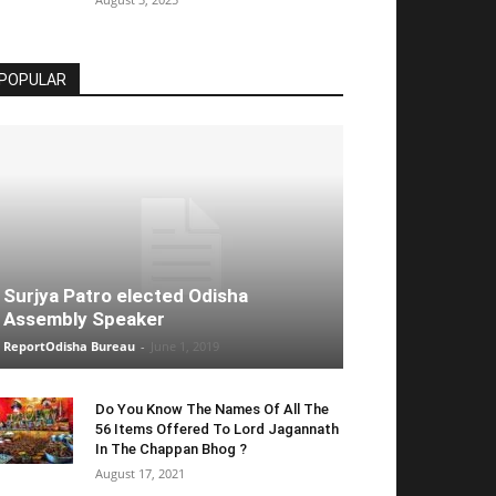
POPULAR
Surjya Patro elected Odisha
Assembly Speaker
ReportOdisha Bureau
-
June 1, 2019
Do You Know The Names Of All The
56 Items Offered To Lord Jagannath
In The Chappan Bhog ?
August 17, 2021