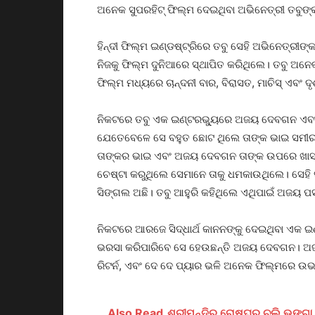
ଅନେକ ସୁପରହିଟ୍ ଫିଲ୍ମ ଦେଇଥିବା ଅଭିନେତ୍ରୀ ତବୁଙ୍
ହିନ୍ଦୀ ଫିଲ୍ମ ଇଣ୍ଡଷ୍ଟ୍ରିରେ ତବୁ ସେହି ଅଭିନେତ୍ରୀ
ନିଜକୁ ଫିଲ୍ମ ଦୁନିଆରେ ସ୍ଥାପିତ କରିଥିଲେ। ତବୁ ଅନ
ଫିଲ୍ମ ମଧ୍ୟରେ ଚାନ୍ଦନୀ ବାର, ବିରାସତ, ମାଚିସ୍ ଏବଂ 
ନିକଟରେ ତବୁ ଏକ ଇଣ୍ଟରଭ୍ୟୁରେ ଅଜୟ ଦେବଗନ ଏବଂ ନି
ଯେତେବେଳେ ସେ ବହୁତ ଛୋଟ ଥିଲେ ତାଙ୍କ ଭାଇ ସମୀ
ତାଙ୍କର ଭାଇ ଏବଂ ଅଜୟ ଦେବଗନ ତାଙ୍କ ଉପରେ ଖାସ 
ଚେଷ୍ଟା କରୁଥିଲେ ସେମାନେ ତାକୁ ଧମକାଉଥିଲେ। ସେହି 
ସିଙ୍ଗଲ ଅଛି। ତବୁ ଆହୁରି କହିଥିଲେ ଏଥିପାଇଁ ଅଜୟ ପ
ନିକଟରେ ଆରଜେ ସିଦ୍ଧାର୍ଥ କାନନଙ୍କୁ ଦେଇଥିବା ଏକ ଇଣ
ଭରସା କରିପାରିବେ ସେ ହେଉଛନ୍ତି ଅଜୟ ଦେବଗନ। ଅଜ
ରିଟର୍ନ, ଏବଂ ଦେ ଦେ ପ୍ୟାର ଭଳି ଅନେକ ଫିଲ୍ମରେ ଉଭୟ 
Also Read
ଶ୍ରୀମନ୍ଦିର ରୋଷଘର ଚୁଲି ଭଙ୍ଗା 