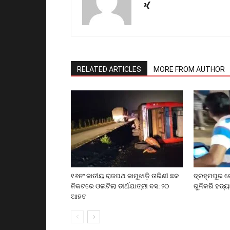
RELATED ARTICLES
MORE FROM AUTHOR
୧୬ନଂ ଜାତୀୟ ରାଜପଥ ଜାମୁଝାଡ଼ି ତାରିଣୀ ଛକ
ବ୍ରହ୍ମପୁର ର
ନିକଟରେ ଓଲଟିଲା ତୀର୍ଥଯାତ୍ରୀ ବସ: ୨୦
ଗୁଳିକରି ହତ୍ୟ
ଆହତ