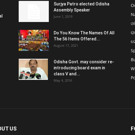
Surjya Patro elected Odisha
O
Assembly Speaker
N
al
June 1, 2019
ଓଡ
ରା
Do You Know The Names Of All
The 56 Items Offered...
ଦ
August 17, 2021
S
B
Odisha Govt. may consider re-
introducing board exam in
W
class V and...
Po
May 4, 2016
OUT US
F