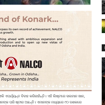
 ଏପର୍ଯ୍ୟନ୍ତ ବିବାହ କରିନାହାଁନ୍ତି। ଏହି ଲିଷ୍ଟରେ ସଲମାନ ଖାନ,
ସେନଙ୍କ ପରି ଷ୍ଟାର ଅଛନ୍ତି। ଏମାନଙ୍କ ମଧ୍ୟରେ ୯୦ ଦଶକରେ