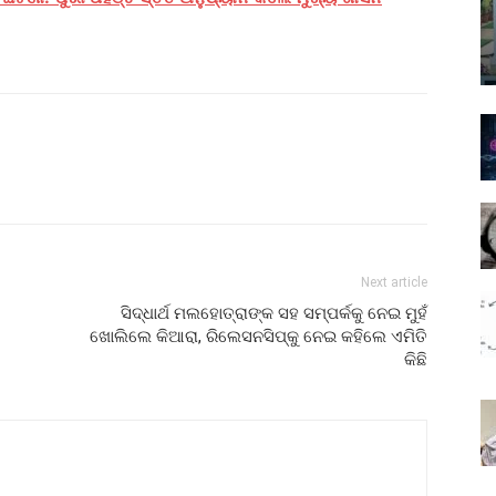
Next article
ସିଦ୍ଧାର୍ଥ ମଲହୋତ୍ରାଙ୍କ ସହ ସମ୍ପର୍କକୁ ନେଇ ମୁହଁ
ଖୋଲିଲେ କିଆରା, ରିଲେସନସିପ୍‌କୁ ନେଇ କହିଲେ ଏମିତି
କିଛି