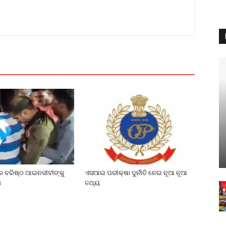
େ ବରିଷ୍ଠ ଆଇନଜୀବୀଙ୍କୁ
ଏସଆଇ ପରୀକ୍ଷା ଦୁର୍ନୀତି ନେଇ ନୂଆ ନୂଆ
ା
ତଥ୍ୟ