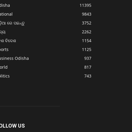
disha
11395
ational
9843
଼ିଆ ରେ ପଢନ୍ତୁ
3752
ଜ୍ୟ
2262
େଶ ବିଦେଶ
1154
ports
1125
usiness Odisha
937
orld
817
litics
743
OLLOW US