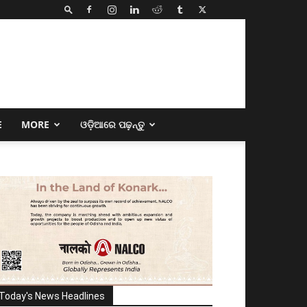
E
MORE
ଓଡ଼ିଆରେ ପଢ଼ନ୍ତୁ
Today's News Headlines