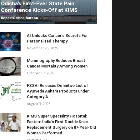
Odisha’s First-Ever State Pain
Conference Kicks-Off at KIMS
ReportOdisha Bureau
-
December 7, 2025
AI Unlocks Cancer’s Secrets For
Personalized Therapy
November 26, 2025
Mammography Reduces Breast
Cancer Mortality Among Women
October 17, 2025
FSSAI Releases Definitive List of
Ayurveda Aahara Products under
Category A
August 3, 2025
KIMS Super Speciality Hospital:
Eastern India’s First Double Knee
Replacement Surgery on 87-Year-Old
Woman Performed
August 3, 2025