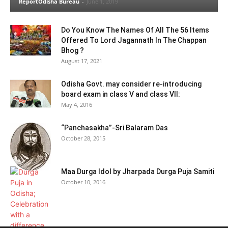
ReportOdisha Bureau
-
June 1, 2019
Do You Know The Names Of All The 56 Items
Offered To Lord Jagannath In The Chappan
Bhog ?
August 17, 2021
Odisha Govt. may consider re-introducing
board exam in class V and class VII:
May 4, 2016
“Panchasakha”-Sri Balaram Das
October 28, 2015
Maa Durga Idol by Jharpada Durga Puja Samiti
October 10, 2016