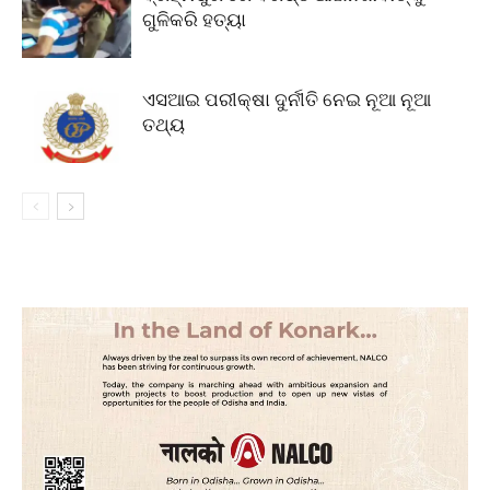
ଗୁଳିକରି ହତ୍ୟା
ଏସଆଇ ପରୀକ୍ଷା ଦୁର୍ନୀତି ନେଇ ନୂଆ ନୂଆ
ତଥ୍ୟ