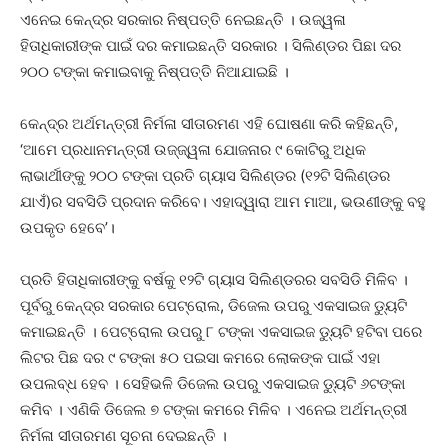
ଏନେଇ କେନ୍ଦ୍ର ସରକାର ନିଷ୍ପତ୍ତି ନେଇଛନ୍ତି । ଉଜ୍ୱଳା
ହିତାଧିକାରୀଙ୍କ ପାଇଁ ଦର କମାଇଛନ୍ତି ସରକାର । ସିଲିଣ୍ଡର ପିଛା ଦର
୨୦୦ ଟଙ୍କା କମାଇବାକୁ ନିଷ୍ପତ୍ତି ନିଆଯାଇଛି ।
କେନ୍ଦ୍ର ଅର୍ଥମନ୍ତ୍ରୀ ନିର୍ମଳା ସୀତାରମଣ ଏହି ଘୋଷଣା କରି କହିଛନ୍ତି,
‘ଆମେ ପ୍ରଧାନମନ୍ତ୍ରୀ ଉଜ୍ଜ୍ୱଳା ଯୋଜନାର ୯ କୋଟିରୁ ଅଧିକ
ଲାଭାର୍ଥୀଙ୍କୁ ୨୦୦ ଟଙ୍କା ପ୍ରତି ଗ୍ୟାସ ସିଲିଣ୍ଡର (୧୨ଟି ସିଲିଣ୍ଡର
ଯାଏଁ)ର ସବସିଡି ପ୍ରଦାନ କରିବେ। ଏହାଦ୍ୱାରା ଆମ ମାଆ, ଭଉଣୀଙ୍କୁ ବହୁ
ଉପକୃତ ହେବେ’।
ପ୍ରତି ହିତାଧିକାରୀଙ୍କୁ ବର୍ଷକୁ ୧୨ଟି ଗ୍ୟାସ ସିଲିଣ୍ଡରର ସବସିଡି ମିଳିବ ।
ପୂର୍ବରୁ କେନ୍ଦ୍ର ସରକାର ପେଟ୍ରୋଲ, ଡିଜେଲ ଉପରୁ ଏକସାଇଜ ଡ୍ୟୁଟି
କମାଇଛନ୍ତି । ପେଟ୍ରୋଲ ଉପରୁ ୮ ଟଙ୍କା ଏକସାଇଜ ଡ୍ୟୁଟି ହଟିବା ପରେ
ଲିଟର ପିଛ ଦର ୯ ଟଙ୍କା ୫୦ ପଇସା କମରେ ଲୋକଙ୍କ ପାଇଁ ଏହା
ଉପଲବ୍ଧ ହେବ । ସେହିଭଳି ଡିଜେଲ ଉପରୁ ଏକସାଇଜ ଡ୍ୟୁଟି ୬ଟଙ୍କା
କମିବ । ଏଣିକି ଡିଜେଲ ୭ ଟଙ୍କା କମରେ ମିଳିବ । ଏନେଇ ଅର୍ଥମନ୍ତ୍ରୀ
ନିର୍ମଳା ସୀତାରମଣ ସୂଚନା ଦେଇଛନ୍ତି ।