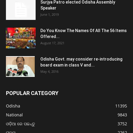
Surjya Patro elected Odisha Assembly
Speaker
June 1, 2019
Do You Know The Names Of All The 56 Items
Offered...
August 17, 2021
Odisha Govt. may consider re-introducing
board exam in class V and...
May 4, 2016
POPULAR CATEGORY
Odisha
11395
National
9843
ଓଡ଼ିଆ ରେ ପଢନ୍ତୁ
3752
ରାଜ୍ୟ
2262