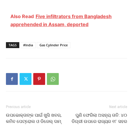
Also Read
Five infiltrators from Bangladesh
apprehended in Assam, deported
TAGS
#India
Gas Cylinder Price
Previous article
Next article
ଉପଭୋକ୍ତାଙ୍କ ପାଇଁ ଖୁସି ଖବର,
ପୁଣି ଫେରିଲା ଅସହ୍ୟ ତାତି: ୪୦
କମିବ ପେଟ୍ରୋଲ ଓ ଡିଜେଲ୍‌ ଦାମ୍
ଡିଗ୍ରୀ ଉପରେ ରାଜ୍ୟର ୧୮ ସହର