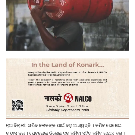
ନୂଆଦିଲ୍ଲୀ: ଗରିବ ଲୋକଙ୍କ ପାଇଁ ବଡ଼ ଆଶ୍ୱସ୍ତି । କମିବ ରୋଷେଇ
ଗ୍ୟାସ ଦର । ପେଟ୍ରୋଲ ଡିଜେଲ ଦର କମିବା ସହିତ କମିବ ଗ୍ୟାସ ଦର ।