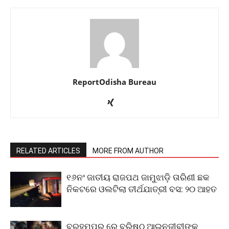
ReportOdisha Bureau
RELATED ARTICLES
MORE FROM AUTHOR
୧୬ନଂ ଜାତୀୟ ରାଜପଥ ଜାମୁଝାଡ଼ି ତାରିଣୀ ଛକ
ନିକଟରେ ଓଲଟିଲା ତୀର୍ଥଯାତ୍ରୀ ବସ: ୨୦ ଆହତ
ବ୍ରହ୍ମପୁର ରେ ବରିଷ୍ଠ ଆଇନଜୀବୀଙ୍କୁ