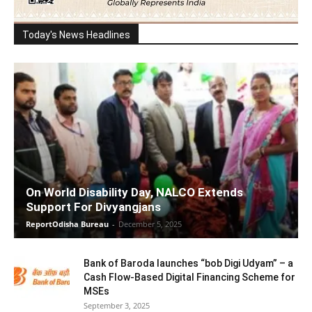
Today's News Headlines
On World Disability Day, NALCO Extends
Support For Divyangjans
ReportOdisha Bureau
-
December 5, 2025
Bank of Baroda launches “bob Digi Udyam” – a
Cash Flow-Based Digital Financing Scheme for
MSEs
September 3, 2025