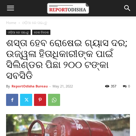
Home
ଓଡ଼ିଆ ରେ ପଢନ୍ତୁ
ଓଡ଼ିଆ ରେ ପଢନ୍ତୁ
ଦେଶ ବିଦେଶ
ଶସ୍ତା ହେବ ରୋଷେଇ ଗ୍ୟାସ ଦର;
ଉଜ୍ୱଳା ହିତାଧିକାରୀଙ୍କ ପାଇଁ
ସିଲିଣ୍ଡର ପିଛା ୨୦୦ ଟଙ୍କା
ସବସିଡି
By
ReportOdisha Bureau
-
May 21, 2022
357
0