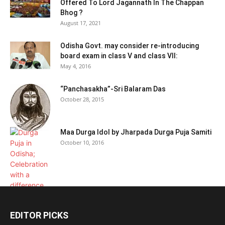
Offered To Lord Jagannath In The Chappan
Bhog ?
August 17, 2021
Odisha Govt. may consider re-introducing
board exam in class V and class VII:
May 4, 2016
“Panchasakha”-Sri Balaram Das
October 28, 2015
Maa Durga Idol by Jharpada Durga Puja Samiti
October 10, 2016
EDITOR PICKS