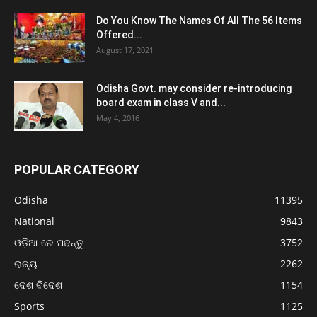
Do You Know The Names Of All The 56 Items
Offered...
August 17, 2021
Odisha Govt. may consider re-introducing
board exam in class V and...
May 4, 2016
POPULAR CATEGORY
Odisha
11395
National
9843
ଓଡ଼ିଆ ରେ ପଢନ୍ତୁ
3752
ରାଜ୍ୟ
2262
ଦେଶ ବିଦେଶ
1154
Sports
1125