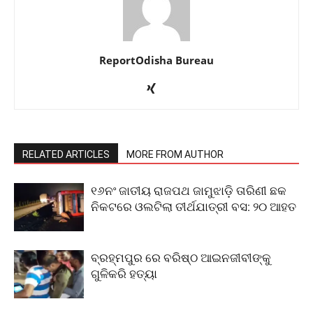
ReportOdisha Bureau
RELATED ARTICLES
MORE FROM AUTHOR
୧୬ନଂ ଜାତୀୟ ରାଜପଥ ଜାମୁଝାଡ଼ି ତାରିଣୀ ଛକ
ନିକଟରେ ଓଲଟିଲା ତୀର୍ଥଯାତ୍ରୀ ବସ: ୨୦ ଆହତ
ବ୍ରହ୍ମପୁର ରେ ବରିଷ୍ଠ ଆଇନଜୀବୀଙ୍କୁ
ଗୁଳିକରି ହତ୍ୟା