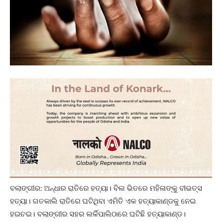
ବଲାଙ୍ଗୀର: ଅନ୍ଧାର ରାତିରେ ହତ୍ୟା। ବିଲ ଭିତରେ ମହିଳାଙ୍କୁ ବୀଭତ୍ସ
ହତ୍ୟା। ଗତକାଲି ରାତିରେ ଘଟିଥିବା ଏମିତି ଏକ ହତ୍ୟାକାଣ୍ଡକୁ ନେଇ
ହଇଚଇ। ବଲାଙ୍ଗୀର ସହର ଲର୍କିପାଲିଠାରେ ଘଟିଛି ହତ୍ୟାକାଣ୍ଡ।