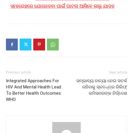
ସମାରୋହରେ ଯୋଗଦେବା ପାଇଁ ପାଟନା ଆସିବେ ଲାଲୁ ଯାଦବ
Previous article
Next article
Integrated Approaches For
ସମ୍ଭାବ୍ୟ ବାତ୍ୟା ନେଇ ସତର୍କ
HIV And Mental Health Lead
ରହିବାକୁ ସ୍ବତନ୍ତ୍ର ରିଲିଫ୍
To Better Health Outcomes:
କମିସନରଙ୍କ ନିର୍ଦ୍ଦେଶ
WHO