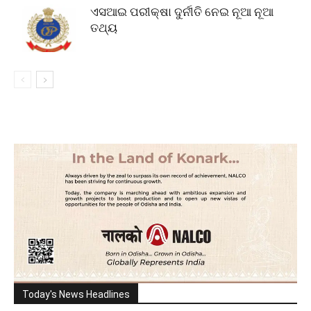
ଏସଆଇ ପରୀକ୍ଷା ଦୁର୍ନୀତି ନେଇ ନୂଆ ନୂଆ
ତଥ୍ୟ
Today's News Headlines