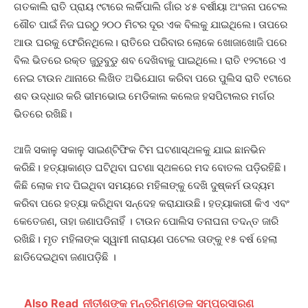
ଗତକାଲି ରାତି ପ୍ରାୟ ୯ଟାରେ ଲର୍କିପାଲି ଗାଁର ୪୫ ବର୍ଷୀୟା ଅଂଜନା ପଟେଲ
ଶୌଚ ପାଇଁ ନିଜ ଘରଠୁ ୨୦୦ ମିଟର ଦୂର ଏକ ବିଲକୁ ଯାଇଥିଲେ। ତାପରେ
ଆଉ ଘରକୁ ଫେରିନଥିଲେ। ରାତିରେ ପରିବାର ଲୋକେ ଖୋଜାଖୋଜି ପରେ
ବିଲ ଭିତରେ ରକ୍ତ ଜୁଡୁବୁଡୁ ଶବ ଦେଖିବାକୁ ପାଇଥିଲେ। ରାତି ୧୨ଟାରେ ଏ
ନେଇ ଟାଉନ ଥାନାରେ ଲିଖିତ ଅଭିଯୋଗ କରିବା ପରେ ପୁଲିସ ରାତି ୧ଟାରେ
ଶବ ଉଦ୍ଧାର କରି ଭୀମଭୋଇ ମେଡିକାଲ କଲେଜ ହସପିଟାଲର ମର୍ଗର
ଭିତରେ ରଖିଛି।
ଆଜି ସକାଳୁ ସକାଳୁ ସାଇଣ୍ଟିଫିକ ଟିମ ଘଟଣାସ୍ଥଳକୁ ଯାଇ ଛାନଭିନ
କରିଛି। ହତ୍ୟାକାଣ୍ଡ ଘଟିଥିବା ଘଟଣା ସ୍ଥଳରେ ମଦ ବୋତଲ ପଡ଼ିରହିଛି।
କିଛି ଲୋକ ମଦ ପିଇଥିବା ସମୟରେ ମହିଳାଙ୍କୁ ଦେଖି ଦୁଷ୍କର୍ମ ଉଦ୍ୟମ
କରିବା ପରେ ହତ୍ୟା କରିଥିବା ସନ୍ଦେହ କରାଯାଉଛି। ହତ୍ୟାକାରୀ କିଏ ଏବଂ
କେତେଜଣ, ତାହା ଜଣାପଡିନାହିଁ । ଟାଉନ ପୋଲିସ ତନାଘନା ତଦନ୍ତ ଜାରି
ରଖିଛି। ମୃତ ମହିଳାଙ୍କ ସ୍ୱାମୀ ନାରାୟଣ ପଟେଲ ତାଙ୍କୁ ୧୫ ବର୍ଷ ହେଲା
ଛାଡିଦେଇଥିବା ଜଣାପଡ଼ିଛି ।
Also Read
ନୀତୀଶଙ୍କ ମନ୍ତ୍ରିମଣ୍ଡଳ ସମ୍ପ୍ରସାରଣ