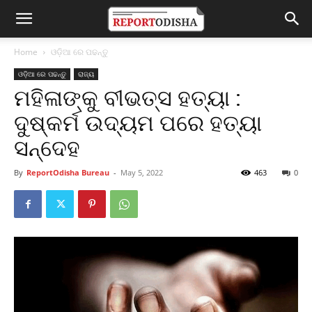
Home
ଓଡ଼ିଆ ରେ ପଢନ୍ତୁ
ଓଡ଼ିଆ ରେ ପଢନ୍ତୁ
ରାଜ୍ୟ
ମହିଳାଙ୍କୁ ବୀଭତ୍ସ ହତ୍ୟା :
ଦୁଷ୍କର୍ମ ଉଦ୍ୟମ ପରେ ହତ୍ୟା
ସନ୍ଦେହ
By
ReportOdisha Bureau
-
May 5, 2022
463
0