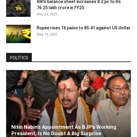
RBI’s balance sheet increases 8.2 pc to Rs
76.25 lakh crore in FY25
May 29, 2025
Rupee rises 16 paise to 85.41 against US dollar
May 19, 2025
POLITICS
Nitin Nabin’s Appointment As BJP’s Working
President, Is No Doubt A Big Surprise