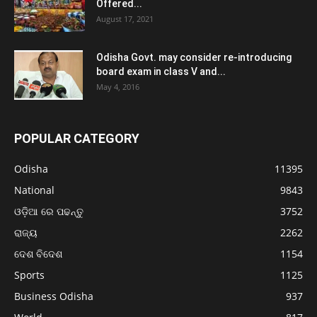
Offered...
August 17, 2021
Odisha Govt. may consider re-introducing
board exam in class V and...
May 4, 2016
POPULAR CATEGORY
Odisha
11395
National
9843
ଓଡ଼ିଆ ରେ ପଢନ୍ତୁ
3752
ରାଜ୍ୟ
2262
ଦେଶ ବିଦେଶ
1154
Sports
1125
Business Odisha
937