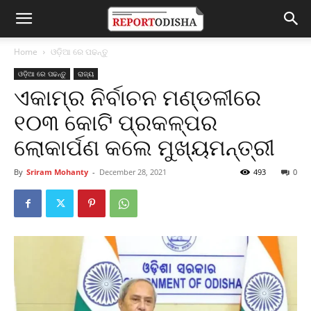
Home
ଓଡ଼ିଆ ରେ ପଢନ୍ତୁ
ଓଡ଼ିଆ ରେ ପଢନ୍ତୁ
ରାଜ୍ୟ
ଏକାମ୍ର ନିର୍ବାଚନ ମଣ୍ଡଳୀରେ
୧୦୩ କୋଟି ପ୍ରକଳ୍ପର
ଲୋକାର୍ପଣ କଲେ ମୁଖ୍ୟମନ୍ତ୍ରୀ
By
Sriram Mohanty
-
December 28, 2021
493
0