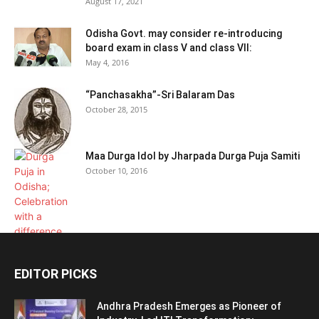
August 17, 2021
Odisha Govt. may consider re-introducing
board exam in class V and class VII:
May 4, 2016
“Panchasakha”-Sri Balaram Das
October 28, 2015
Maa Durga Idol by Jharpada Durga Puja Samiti
October 10, 2016
EDITOR PICKS
Andhra Pradesh Emerges as Pioneer of