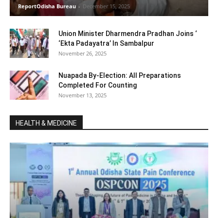
ReportOdisha Bureau
-
December 15, 2025
Union Minister Dharmendra Pradhan Joins ‘
‘Ekta Padayatra’ In Sambalpur
November 26, 2025
Nuapada By-Election: All Preparations
Completed For Counting
November 13, 2025
HEALTH & MEDICINE