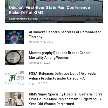
Odisha’s First-Ever State Pain Conference
Kicks-Off at KIMS
ReportOdisha Bureau
-
December 7, 2025
AI Unlocks Cancer’s Secrets For Personalized
Therapy
November 26, 2025
Mammography Reduces Breast Cancer
Mortality Among Women
October 17, 2025
FSSAI Releases Definitive List of Ayurveda
Aahara Products under Category A
August 3, 2025
KIMS Super Speciality Hospital: Eastern India’s
First Double Knee Replacement Surgery on 87-
Year-Old Woman Performed