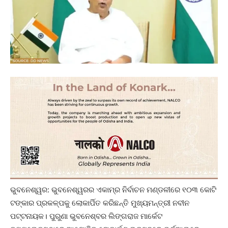
ଭୁବନେଶ୍ୱର: ଭୁବନେଶ୍ୱରର ଏକାମ୍ର ନିର୍ବାଚନ ମଣ୍ଡଳୀରେ ୧୦୩ କୋଟି
ଟଙ୍କାର ପ୍ରକଳ୍ପକୁ ଲୋକାର୍ପିତ କରିଛନ୍ତି ମୁଖ୍ୟମନ୍ତ୍ରୀ ନବୀନ
ପଟ୍ଟନାୟକ। ପୁରୁଣା ଭୁବନେଶ୍ବର ଲିଙ୍ଗରାଜ ମାର୍କେଟ