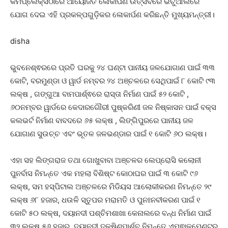
କମପ୍ଲେକ୍ସଠାରେ ଆୟୋଜିତ ଳୋକାର୍ପଣ ଉତ୍ସବରେ ଭର୍ଚୁଆଲରେ
ଯୋଗ ଦେଇ ଏହି ପ୍ରକଳ୍ପଗୁଡ଼ିକର ଳୋକାର୍ପଣ କରିଛନ୍ତି ମୁଖ୍ୟମନ୍ତ୍ରୀ।
disha
ଭୁବନେଶ୍ଵରରେ ପ୍ରତି ଘରକୁ ୨୪ ଘଣ୍ଟା ପାନୀୟ ଜଳଯୋଗାଣ ପାଇଁ ୩୩
କୋଟି, ବରମୁଣ୍ଡା ଓ ୱାର୍ଡ ନମ୍ବର ୨୪ ଅଞ୍ଚଳରେ ସେଥିପାଇଁ ୮ କୋଟି ୯୩
ଲକ୍ଷ , ଗଙ୍ଗୁଆ ବାମପାର୍ଶ୍ଵରେ ରାସ୍ତା ନିର୍ମାଣ ପାଇଁ ୫୨ କୋଟି ,
୬୦ନମ୍ବର ୱାର୍ଡରେ କେଦାରଗୌରୀ ପୁଷ୍କରିଣୀ ଜଳ ନିଷ୍କାସନ ପାଇଁ ବକ୍ସ
କଲଭର୍ଟ ନିର୍ମାଣ ବାବଦରେ ୬୫ ଲକ୍ଷ , ଲିଙ୍ଗିପୁରରେ ପାନୀୟ ଜଳ
ଯୋଗାଣ ସୁଉଚ୍ଚ ଏବଂ ଭୂତଳ ଜଳଭଣ୍ଡାର ପାଇଁ ୧ କୋଟି ୬୦ ଲକ୍ଷ।
ଏହା ସହ ଲିଙ୍ଗରାଜ ତଥା ଗୋଖୁବାବା ଅଞ୍ଚଳର ଲେପ୍ରୋସି କଲୋନୀ
ପୁନର୍ବାସ ନିମନ୍ତେ ଏକ ମହଲା ବିଶିଷ୍ଟ କୋଠାଘର ପାଇଁ ୩ କୋଟି ୯୬
ଲକ୍ଷ, ସମ ହସ୍ପିଟାଲ ଅଞ୍ଚଳରେ ମିଡିୟସ ଆଲୋକୀକରଣ ନିମନ୍ତେ ୨୯
ଲକ୍ଷ ୬୮ ହଜାର, ଧଉଳି ସ୍ତୁପର ମରାମତି ଓ ପୁନଃନବୀକରଣ ପାଇଁ ୧
କୋଟି ୫୦ ଲକ୍ଷ, ଦୟାନଦୀ ପଶ୍ଚିମଶାଖା କେନାଲରେ ବନ୍ଧ ନିର୍ମାଣ ପାଇଁ
୩୨ ଲକ୍ଷ ୫୬ ହଜାର, ଦୟାନଦୀ ଦକ୍ଷିଣପାର୍ଶ୍ବ ନିମନ୍ତେ ଏମ୍ଵାକମେଣ୍ଟର