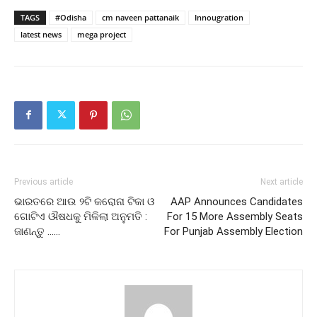
TAGS
#Odisha
cm naveen pattanaik
Innougration
latest news
mega project
Previous article
Next article
ଭାରତରେ ଆଉ ୨ଟି କରୋନା ଟିକା ଓ
AAP Announces Candidates
ଗୋଟିଏ ଔଷଧକୁ ମିଳିଲା ଅନୁମତି :
For 15 More Assembly Seats
ଜାଣନ୍ତୁ ……
For Punjab Assembly Election