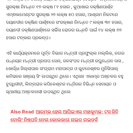
ସୁରକ୍ଷା ନିମନ୍ତେ ୧୭ ଲକ୍ଷ ୮୧ ହଜାର , କୁଆଖାଇ ଦକ୍ଷିଣପାର୍ଶ୍ବ
ଏମ୍ଵାକମେଣ୍ଟର ସୁରକ୍ଷା ୨୭ ଲକ୍ଷ ୫୦ ହଜାର, ଆଶ୍ରମ ନିକଟରେ
ଦୟାନଦୀର ଦକ୍ଷିଣ ପାର୍ଶ୍ଵରେ ସଂରକ୍ଷଣ ନିମନ୍ତେ ୯ ଲକ୍ଷ ୩୧ ହଜାର,
ଦୟାନଦୀ ଦକ୍ଷିଣପାର୍ଶ୍ଵରେ ସର୍ଭିସ ରୋଡର ଉନ୍ନତି ପାଇଁ ୧୪ ଲକ୍ଷ ୭୭
ହଜାର ଟଙ୍କାର ପ୍ରକଳ୍ପ।
ଏହି କାର୍ଯ୍ୟକ୍ରମରେ ପୂର୍ତ୍ତ ବିଭାଗ ମନ୍ତ୍ରୀ ପ୍ରଫୁଲ୍ଲ ମଲ୍ଲିକ, ନଗର
ଉନ୍ନୟନ ମନ୍ତ୍ରୀ ପ୍ରତାପ ଜେନା, ଜଳସଂପଦ ମନ୍ତ୍ରୀ ରଘୁନନ୍ଦନ ଦାସ ,
ଖୋର୍ଦ୍ଧା ଜିଲ୍ଲାପାଳ ସଂଗ୍ରାମ ମହାପାତ୍ର ଓ ଭୁବନେଶ୍ଵର ମୁନିସିପାଲ୍
କମିସନର ସଞ୍ଜୟ ସିଂ ଉପସ୍ଥିତ ଥିଲେ। ଏଥିସହ ଏକାମ୍ର ଅଞ୍ଚଳର ବହୁ
ବୁଦ୍ଧିଜୀବୀ, ଲିଙ୍ଗରାଜ କପିଳେଶ୍ବର ମନ୍ଦିରର ବିଭିନ୍ନ ସେବାୟତ ଓ
ସ୍ଥାନୀୟ ଅଞ୍ଚଳବାସୀ ଉପସ୍ଥିତ ଥିଲେ
Also Read
ଆରମ୍ଭ ହେଲା ଆପିଇଏଲ ମହାକୁମ୍ଭ; ଟସ ଜିତି
ବୋଲିଂ ନିଷ୍ପତି ନେଲା କୋଲକାତା ନାଇଡ ରାଇଡର୍ସ