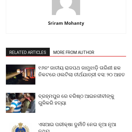
Sriram Mohanty
RELATED ARTICLES
MORE FROM AUTHOR
୧୬ନଂ ଜାତୀୟ ରାଜପଥ ଜାମୁଝାଡ଼ି ତାରିଣୀ ଛକ
ନିକଟରେ ଓଲଟିଲା ତୀର୍ଥଯାତ୍ରୀ ବସ: ୨୦ ଆହତ
ବ୍ରହ୍ମପୁର ରେ ବରିଷ୍ଠ ଆଇନଜୀବୀଙ୍କୁ
ଗୁଳିକରି ହତ୍ୟା
ଏସଆଇ ପରୀକ୍ଷା ଦୁର୍ନୀତି ନେଇ ନୂଆ ନୂଆ
ତଥ୍ୟ