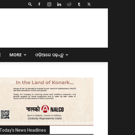
E
MORE
ଓଡ଼ିଆରେ ପଢ଼ନ୍ତୁ
Today's News Headlines