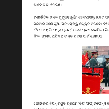
ଭାବେ ଉଭା ହୋଇଛି।
ରଣନୈତିକ ଭାବେ ଗୁରୁତ୍ବପୂର୍ଣ୍ଣ ହୋଇଥିବାରୁ ଉକ୍ତ ପ
ସରକାର ଜଣେ ନୂଆ ‘ସିଡିଏସ୍‌’ଙ୍କୁ ନିଯୁକ୍ତ କରିବେ। ବି
‘ଚିଫ୍‌ ଅଫ୍‌ ଡିଫେନ୍‌ସ୍‌ ଷ୍ଟାଫ୍‌’ ପଦବୀ ପୂରଣ କରାଯିବ।
କିଂବା ଫ୍ଲାଗ୍‌ ଅଫିସର୍‌ ଉକ୍ତ ପଦବୀ ପାଇଁ ଯୋଗ୍ୟ।
ଜେନେରାଲ୍‌ ବିପିନ୍‌ ରାୱତ୍‌ ପ୍ରଥମ ‘ଚିଫ୍‌ ଅଫ୍‌ ଡିଫେନ୍‌