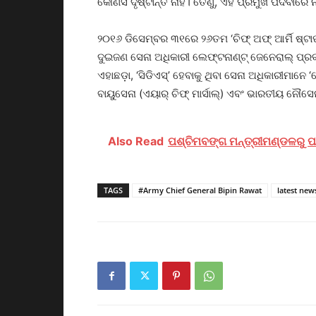
କୌଣସି ଦୃଷ୍ଟାନ୍ତ ନାହିଁ। ତେଣୁ, ଏହି ପ୍ରମୁଖ ପଦବୀରେ ନ
୨୦୧୬ ଡିସେମ୍ବର ୩୧ରେ ୨୬ତମ ‘ଚିଫ୍‌ ଅଫ୍‌ ଆର୍ମି ଷ୍ଟାଫ
ଦୁଇଜଣ ସେନା ଅଧିକାରୀ ଲେଫ୍‌ଟନାଣ୍ଟ୍‌ ଜେନେରାଲ୍‌ ପ୍ର
ଏହାଛଡ଼ା, ‘ସିଡିଏସ୍‌’ ହେବାକୁ ଥିବା ସେନା ଅଧିକାରୀମାନେ ‘
ବାୟୁସେନା (ଏୟାର୍‌ ଚିଫ୍‌ ମାର୍ସାଲ୍‌) ଏବଂ ଭାରତୀୟ ନୌସ
Also Read
ପଶ୍ଚିମବଙ୍ଗ ମନ୍ତ୍ରୀମଣ୍ଡଳରୁ ପାର୍ଥ
TAGS
#Army Chief General Bipin Rawat
latest new