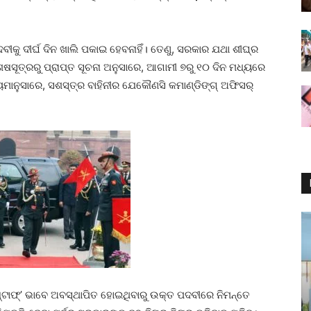
ଦବୀକୁ ଦୀର୍ଘ ଦିନ ଖାଲି ପକାଇ ହେବନାହିଁ। ତେଣୁ, ସରକାର ଯଥା ଶୀଘ୍ର
ଶେଷସୂତ୍ରରୁ ପ୍ରାପ୍ତ ସୂଚନା ଅନୁସାରେ, ଆଗାମୀ ୭ରୁ ୧୦ ଦିନ ମଧ୍ୟରେ
 ନିୟମାନୁସାରେ, ସଶସ୍ତ୍ର ବାହିନୀର ଯେକୌଣସି କମାଣ୍ଡିଙ୍ଗ୍‌ ଅଫିସର୍‌
ସ୍ ‌ଷ୍ଟାଫ୍‌’ ଭାବେ ଅବସ୍ଥାପିତ ହୋଇଥିବାରୁ ଉକ୍ତ ପଦବୀରେ ନି‌ମନ୍ତେ