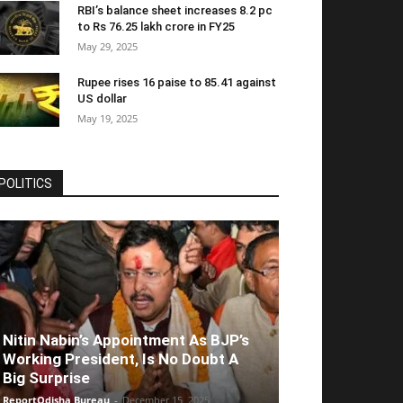
RBI’s balance sheet increases 8.2 pc
to Rs 76.25 lakh crore in FY25
May 29, 2025
Rupee rises 16 paise to 85.41 against
US dollar
May 19, 2025
POLITICS
Nitin Nabin’s Appointment As BJP’s
Working President, Is No Doubt A
Big Surprise
ReportOdisha Bureau
-
December 15, 2025