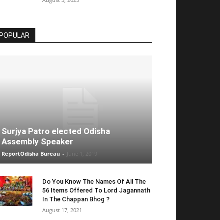
POPULAR
Surjya Patro elected Odisha
Assembly Speaker
ReportOdisha Bureau
-
June 1, 2019
Do You Know The Names Of All The
56 Items Offered To Lord Jagannath
In The Chappan Bhog ?
August 17, 2021