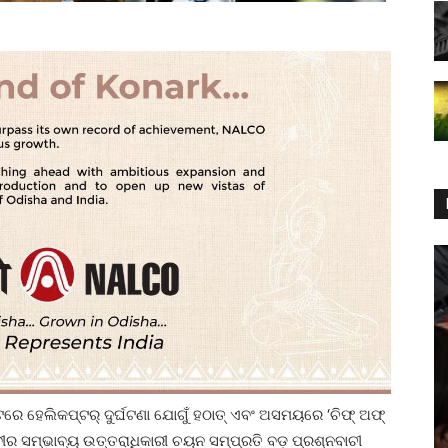
ରେ ହେଲିକପ୍ଟର୍‌ ଦୁର୍ଘଟଣା ଯୋଗୁଁ ହଠାତ୍‌ ଏବଂ ଅସମୟରେ ‘ଚିଫ୍‌ ଅଫ୍‌
ପଦବୀର ସମ୍ଭାବ୍ୟ ଉତ୍ତରାଧିକାରୀ ଚୟନ ସମ୍ପ୍ରତି ବଡ଼ ପ୍ରଶ୍ନବାଚୀ