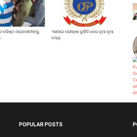
େ ବରିଷ୍ଠ ଆଇନଜୀବୀଙ୍କୁ
ଏସଆଇ ପରୀକ୍ଷା ଦୁର୍ନୀତି ନେଇ ନୂଆ ନୂଆ
ା
ତଥ୍ୟ
POPULAR POSTS
P