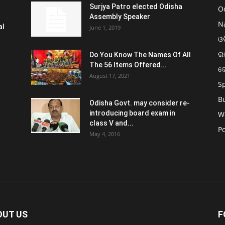
Surjya Patro elected Odisha
O
Assembly Speaker
N
al
June 1, 2019
ଓଡ
ରା
Do You Know The Names Of All
The 56 Items Offered...
ଦ
August 17, 2021
S
B
Odisha Govt. may consider re-
introducing board exam in
W
class V and...
Po
May 4, 2016
OUT US
F