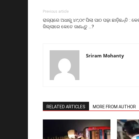
Previous article
ରାଜ୍ୟରେ ଅଧାରୁ ୪୯,ଠ୯ ପିଲା ପାଠ ପଢ଼ା ଛାଡ଼ିଛନ୍ତି : କେ
ଜିଲ୍ଲାରେ କେତେ ଜାଣନ୍ତୁ …?
Sriram Mohanty
RELATED ARTICLES
MORE FROM AUTHOR