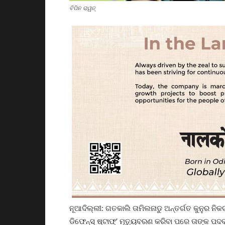
ବିପିନ ରାୱତ୍‌
ନୂଆଦିଲ୍ଲୀ: ଗତକାଲି ତାମିଲନାଡୁ ଅନ୍ତର୍ଗତ କୁନୁର ନିକଟ
ଡିଫେନ୍‌ସ୍‌ ଷ୍ଟାଫ୍‌’ ମୃତ୍ୟୁବରଣ କରିବା ପରେ ତାଙ୍କ 