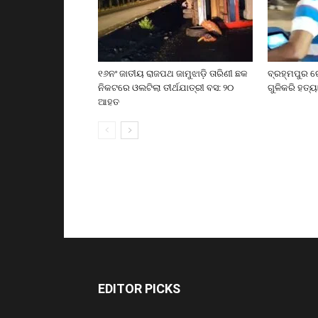
୧୬ନଂ ଜାତୀୟ ରାଜପଥ ଜାମୁଝାଡ଼ି ତାରିଣୀ ଛକ
ବ୍ରହ୍ମପୁର ର
ନିକଟରେ ଓଲଟିଲା ତୀର୍ଥଯାତ୍ରୀ ବସ: ୨୦
ଗୁଳିକରି ହତ୍ୟ
ଆହତ
EDITOR PICKS