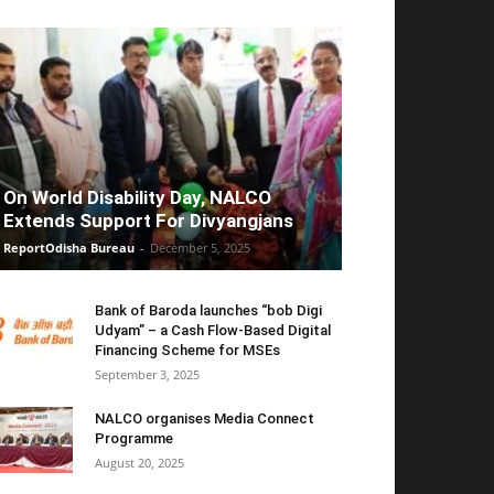
On World Disability Day, NALCO
Extends Support For Divyangjans
ReportOdisha Bureau
-
December 5, 2025
Bank of Baroda launches “bob Digi
Udyam” – a Cash Flow-Based Digital
Financing Scheme for MSEs
September 3, 2025
NALCO organises Media Connect
Programme
August 20, 2025