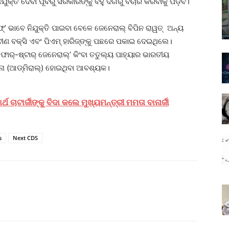
ିଯୁକ୍ତି ଦେବା ପୂର୍ବରୁ ସରକାରଙ୍କୁ ବହୁ ଦିଗରୁ ବିଚାର କରିବାକୁ ପଡ଼ିବ।
୍‌’ ଭାବେ ନିଯୁକ୍ତି ପାଇବା ବେଳେ ଜେନେରାଲ୍‌ ବିପିନ ରାୱତ୍‌ ଅନ୍ୟ
ବୀଣ ବକ୍ସି ଏବଂ ପିଏମ୍‌ ହାରିଜ୍‌ଙ୍କୁ ପଛରେ ପକାଇ ଦେଇଥିଲେ।
ଫୋର୍‌-ଷ୍ଟାର୍‌ ଜେନେରାଲ୍‌’ କିଂବା ତତୁଲ୍ୟ ପାହ୍ୟାର ଭାରତୀୟ
େନା (ଆଡ୍‌ମିରାଲ୍‌) ହୋଇଥିବା ଆବଶ୍ୟକ।
 ଚାଟାର୍ଜୀଙ୍କୁ ବିଦା କଲେ ମୁଖ୍ୟମନ୍ତ୍ରୀ ମମତା ବାନାର୍ଜୀ
s
Next CDS