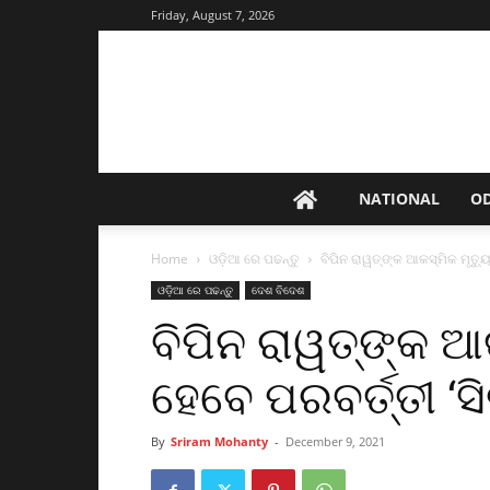
Friday, August 7, 2026
NATIONAL
O
Home
ଓଡ଼ିଆ ରେ ପଢନ୍ତୁ
ବିପିନ ରାୱତ୍‌ଙ୍କ ଆକସ୍ମିକ ମୃତ୍ୟୁ
ଓଡ଼ିଆ ରେ ପଢନ୍ତୁ
ଦେଶ ବିଦେଶ
ବିପିନ ରାୱତ୍‌ଙ୍କ ଆ
ହେବେ ପରବର୍ତ୍ତୀ ‘ସିଡ
By
Sriram Mohanty
-
December 9, 2021