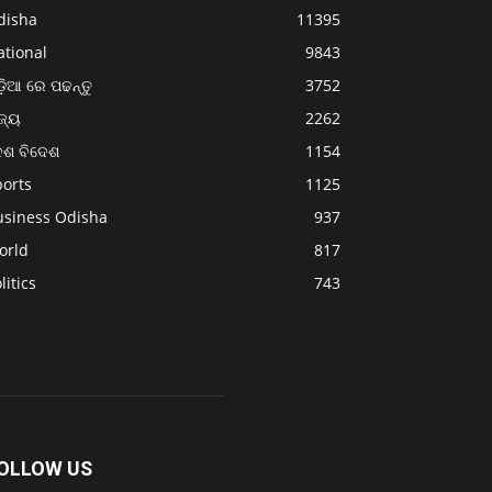
disha
11395
ational
9843
଼ିଆ ରେ ପଢନ୍ତୁ
3752
ଜ୍ୟ
2262
େଶ ବିଦେଶ
1154
ports
1125
usiness Odisha
937
orld
817
litics
743
OLLOW US