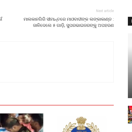
Next article
ଉଁ
ମାଲକାନଗିରି ସୀମାନ୍ତରେ ମାଓବାଦୀଙ୍କ ଲଙ୍କାକାଣ୍ଡ :
ଜାଳିଦେଲେ ୫ ଗାଡ଼ି, ସୁପରଭାଇଜରଙ୍କୁ ଅପହରଣ