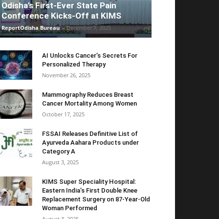
Odisha’s First-Ever State Pain
Conference Kicks-Off at KIMS
ReportOdisha Bureau
-
December 7, 2025
AI Unlocks Cancer’s Secrets For
Personalized Therapy
November 26, 2025
Mammography Reduces Breast
Cancer Mortality Among Women
October 17, 2025
FSSAI Releases Definitive List of
Ayurveda Aahara Products under
Category A
August 3, 2025
KIMS Super Speciality Hospital:
Eastern India’s First Double Knee
Replacement Surgery on 87-Year-Old
Woman Performed
August 3, 2025