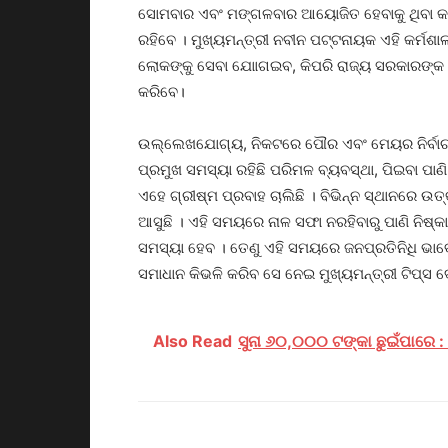
ସୋମବାର ଏବଂ ମଙ୍ଗଳବାର ଆୟୋଜିତ ହେବାକୁ ଥିବା କର
ରହିବେ । ମୁଖ୍ୟମନ୍ତ୍ରୀ ନବୀନ ପଟ୍ଟନାୟକ ଏହି କର୍ମଶ
ଲୋକଙ୍କୁ ସେବା ଯୋାଗଇବ, କିପରି ରାଜ୍ୟ ସରକାରଙ୍
କରିବେ।
ଉଲ୍ଲେଖଯୋଗ୍ୟ, ନିକଟରେ ପୌର ଏବଂ ମେୟର ନିର୍ବାଚନ 
ପ୍ରମୁଖ ସମସ୍ୟା ରହିଛି ପରିମଳ ବ୍ୟବସ୍ଥା, ପିଇବା ପାଣ
ଏହେ ଗ୍ରୀଷ୍ମ ପ୍ରବାହ ଚାଲିଛି । ବିଭିନ୍ନ ସ୍ଥାନରେ ଉ
ଆସୁଛି । ଏହି ସମୟରେ ନାଳ ସଫା ନରହିବାରୁ ପାଣି ନିଷ୍କାସ
ସମସ୍ୟା ହେବ । ତେଣୁ ଏହି ସମୟରେ ଜନପ୍ରତିନିଧି ଭା
ସମାଧାନ କିଭଳି କରିବ ସେ ନେଇ ମୁଖ୍ୟମନ୍ତ୍ରୀ ଟିପ୍ସ ଦେ
Also Read
ସୁନା ୬୦,୦୦୦ ଟଙ୍କା ଛୁଇଁପାରେ : କ