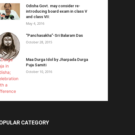
Odisha Govt. may consider re-
introducing board exam in class V
and class VII:
May 4, 2016
“Panchasakha”-Sri Balaram Das
October 28, 2015
Maa Durga Idol by Jharpada Durga
Puja Samiti
October 10, 2016
OPULAR CATEGORY