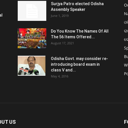
Surjya Patro elected Odisha
O
Assembly Speaker
N
al
June 1, 2019
ଓଡ
ରା
Do You Know The Names Of All
The 56 Items Offered...
ଦ
August 17, 2021
S
B
Odisha Govt. may consider re-
introducing board exam in
W
class V and...
Po
May 4, 2016
OUT US
F