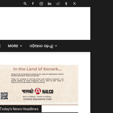
E
MORE
ଓଡ଼ିଆରେ ପଢ଼ନ୍ତୁ
Today's News Headlines