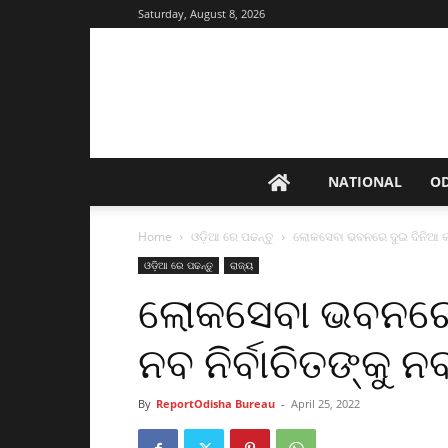
Saturday, August 8, 2026
NATIONAL
O
Home
ଓଡ଼ିଆ ରେ ପଢନ୍ତୁ
ଲୋକସେବା ଭବନରେ ଦୁଇ ଦିନିଆ କର୍
ଓଡ଼ିଆ ରେ ପଢନ୍ତୁ
ରାଜ୍ୟ
ଲୋକସେବା ଭବନରେ ଦ
ନବ ନିର୍ବାଚିତଙ୍କୁ 
By
ReportOdisha Bureau
-
April 25, 2022