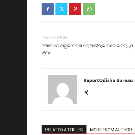
Previous article
ଜିଆରଏସ ବାବୁଲି ଚରଣ ପଢ଼ିଆରୀଙ୍କ ଘରେ ଭିଜିଲାନ୍ସ
ରେଡ
ReportOdisha Bureau
RELATED ARTICLES
MORE FROM AUTHOR