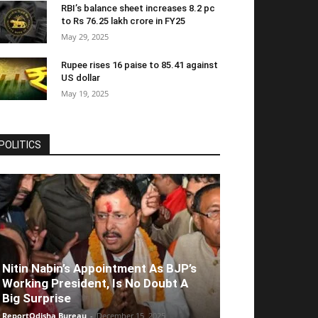
RBI’s balance sheet increases 8.2 pc
to Rs 76.25 lakh crore in FY25
May 29, 2025
Rupee rises 16 paise to 85.41 against
US dollar
May 19, 2025
POLITICS
Nitin Nabin’s Appointment As BJP’s
Working President, Is No Doubt A
Big Surprise
ReportOdisha Bureau
-
December 15, 2025