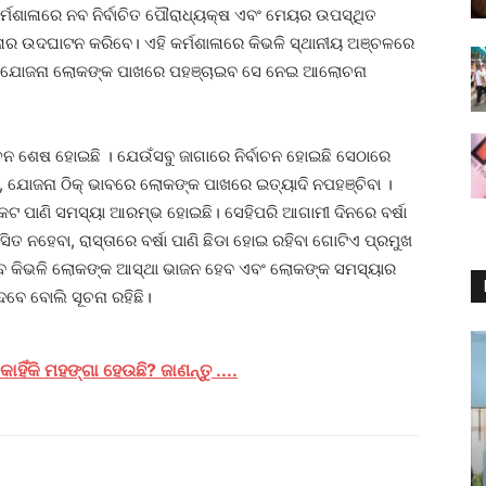
୍ମଶାଳାରେ ନବ ନିର୍ବାଚିତ ପୌରାଧ୍ୟକ୍ଷ ଏବଂ ମେୟର ଉପସ୍ଥିତ
ାଳାର ଉଦଘାଟନ କରିବେ। ଏହି କର୍ମଶାଳାରେ କିଭଳି ସ୍ଥାନୀୟ ଅଞ୍ଚଳରେ
କ ଯୋଜନା ଲୋକଙ୍କ ପାଖରେ ପହଞ୍ଚାଇବ ସେ ନେଇ ଆଲୋଚନା
ଶେଷ ହୋଇଛି । ଯେଉଁସବୁ ଜାଗାରେ ନିର୍ବାଚନ ହୋଇଛି ସେଠାରେ
ି, ଯୋଜନା ଠିକ୍ ଭାବରେ ଲୋକଙ୍କ ପାଖରେ ଇତ୍ୟାଦି ନପହଞ୍ଚିବା ।
ତ୍କଟ ପାଣି ସମସ୍ୟା ଆରମ୍ଭ ହୋଇଛି। ସେହିପରି ଆଗାମୀ ଦିନରେ ବର୍ଷା
ିତ ନହେବା, ରାସ୍ତାରେ ବର୍ଷା ପାଣି ଛିଡା ହୋଇ ରହିବା ଗୋଟିଏ ପ୍ରମୁଖ
ବେ କିଭଳି ଲୋକଙ୍କ ଆସ୍ଥା ଭାଜନ ହେବ ଏବଂ ଲୋକଙ୍କ ସମସ୍ୟାର
ବେ ବୋଲି ସୂଚନା ରହିଛି।
ାହିଁକି ମହଙ୍ଗା ହେଉଛି? ଜାଣନ୍ତୁ ....