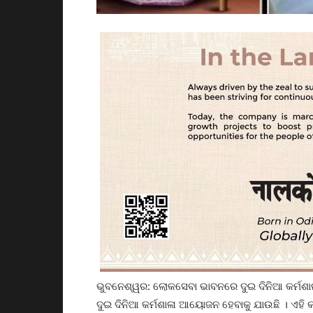
ଭୁବନେଶ୍ୱର: ଲୋକସେବା ଭାବନରେ ଦୁଇ ଦିନିଆ କର୍ମଶ
ଦୁଇ ଦିନିଆ କର୍ମଶାଳା ଆୟୋଜନ ହେବାକୁ ଯାଉଛି । ଏହି କ