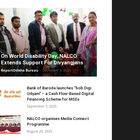
On World Disability Day, NALCO
Extends Support For Divyangjans
ReportOdisha Bureau
-
December 5, 2025
Bank of Baroda launches “bob Digi
Udyam” – a Cash Flow-Based Digital
Financing Scheme for MSEs
September 3, 2025
NALCO organises Media Connect
Programme
August 20, 2025