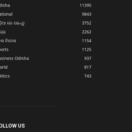
disha
11395
ational
9843
଼ିଆ ରେ ପଢନ୍ତୁ
3752
ଜ୍ୟ
2262
େଶ ବିଦେଶ
1154
ports
1125
usiness Odisha
937
orld
817
litics
743
OLLOW US