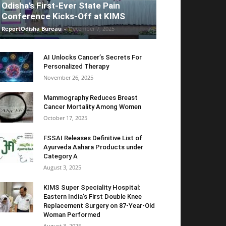
Odisha’s First-Ever State Pain
Conference Kicks-Off at KIMS
ReportOdisha Bureau
-
December 7, 2025
AI Unlocks Cancer’s Secrets For
Personalized Therapy
November 26, 2025
Mammography Reduces Breast
Cancer Mortality Among Women
October 17, 2025
FSSAI Releases Definitive List of
Ayurveda Aahara Products under
Category A
August 3, 2025
KIMS Super Speciality Hospital:
Eastern India’s First Double Knee
Replacement Surgery on 87-Year-Old
Woman Performed
August 3, 2025