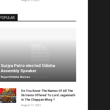
POPULAR
Surjya Patro elected Odisha
Assembly Speaker
ReportOdisha Bureau
-
June 1, 2019
Do You Know The Names Of All The
56 Items Offered To Lord Jagannath
In The Chappan Bhog ?
August 17, 2021