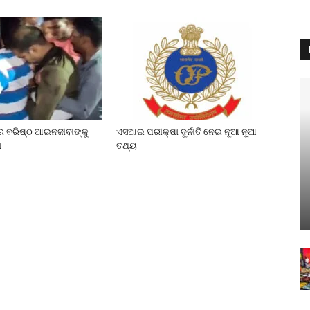
େ ବରିଷ୍ଠ ଆଇନଜୀବୀଙ୍କୁ
ଏସଆଇ ପରୀକ୍ଷା ଦୁର୍ନୀତି ନେଇ ନୂଆ ନୂଆ
ା
ତଥ୍ୟ