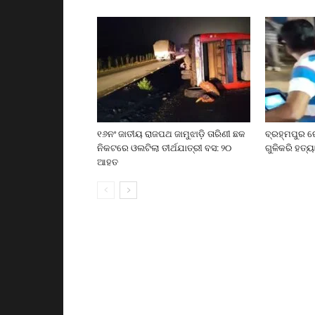
୧୬ନଂ ଜାତୀୟ ରାଜପଥ ଜାମୁଝାଡ଼ି ତାରିଣୀ ଛକ
ବ୍ରହ୍ମପୁର ର
ନିକଟରେ ଓଲଟିଲା ତୀର୍ଥଯାତ୍ରୀ ବସ: ୨୦
ଗୁଳିକରି ହତ୍ୟ
ଆହତ