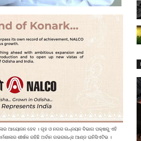
ାଳାର ଆୟୋଜନ ହେବ । ଗୃହ ଓ ନଗର ଉନ୍ନୟନ ବିଭାଗ ପକ୍ଷରୁ ଏହି
ର୍ମଶାଳାର ଶୀର୍ଷକ ରହିଛି ଅର୍ବାନ ଗଭରନାନ୍ସ ଆଣ୍ଡ ଇନିସିଏଟିଭ ।