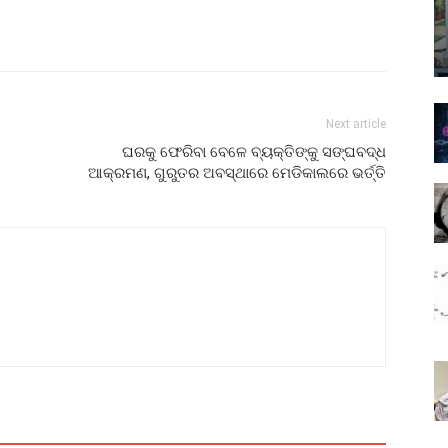
Next article
ଘରକୁ ଫେରିବା ବେଳେ ବ୍ୟକ୍ତିଙ୍କୁ ସଙ୍ଘବଦ୍ଧ
ଆକ୍ରମଣ, ଗୁରୁତର ଅବସ୍ଥାରେ ମେଡିକାଲରେ ଭର୍ତ୍ତି