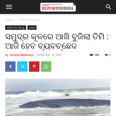
Home
ଓଡ଼ିଆ ରେ ପଢନ୍ତୁ
ଓଡ଼ିଆ ରେ ପଢନ୍ତୁ
ରାଜ୍ୟ
ସମୁଦ୍ର କୂଳରେ ଆଖି ବୁଜିଲା ତିମି :
ଆଜି ହେବ ବ୍ୟବଚ୍ଛେଦ
By
Sriram Mohanty
-
December 10, 2021
586
0