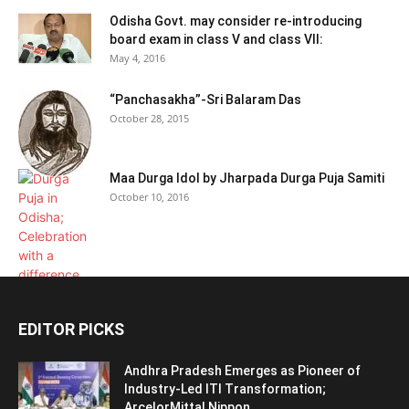
Odisha Govt. may consider re-introducing
board exam in class V and class VII:
May 4, 2016
“Panchasakha”-Sri Balaram Das
October 28, 2015
Maa Durga Idol by Jharpada Durga Puja Samiti
October 10, 2016
EDITOR PICKS
Andhra Pradesh Emerges as Pioneer of
Industry-Led ITI Transformation;
ArcelorMittal Nippon...