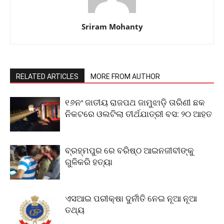
Sriram Mohanty
RELATED ARTICLES
MORE FROM AUTHOR
୧୬ନଂ ଜାତୀୟ ରାଜପଥ ଜାମୁଝାଡ଼ି ତାରିଣୀ ଛକ
ନିକଟରେ ଓଲଟିଲା ତୀର୍ଥଯାତ୍ରୀ ବସ: ୨୦ ଆହତ
ବ୍ରହ୍ମପୁର ରେ ବରିଷ୍ଠ ଆଇନଜୀବୀଙ୍କୁ
ଗୁଳିକରି ହତ୍ୟା
ଏସଆଇ ପରୀକ୍ଷା ଦୁର୍ନୀତି ନେଇ ନୂଆ ନୂଆ
ତଥ୍ୟ