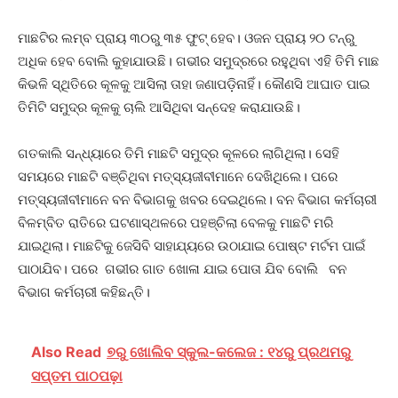
ମାଛଟିର ଲମ୍ବ ପ୍ରାୟ ୩୦ରୁ ୩୫ ଫୁଟ୍ ହେବ। ଓଜନ ପ୍ରାୟ ୨୦ ଟନ୍‌ରୁ
ଅଧିକ ହେବ ବୋଲି କୁହାଯାଉଛି। ଗଭୀର ସମୁଦ୍ରରେ ରହୁଥିବା ଏହି ତିମି ମାଛ
କିଭଳି ସ୍ଥିତିରେ କୂଳକୁ ଆସିଲା ତାହା ଜଣାପଡ଼ିନାହିଁ। କୌଣସି ଆଘାତ ପାଇ
ତିମିଟି ସମୁଦ୍ର କୂଳକୁ ଚାଲି ଆସିଥିବା ସନ୍ଦେହ କରାଯାଉଛି।
ଗତକାଲି ସନ୍ଧ୍ୟାରେ ତିମି ମାଛଟି ସମୁଦ୍ର କୂଳରେ ଲାଗିଥିଲା। ସେହି
ସମୟରେ ମାଛଟି ବଞ୍ଚିଥିବା ମତ୍ସ୍ୟଜୀବୀମାନେ ଦେଖିଥିଲେ। ପରେ
ମତ୍ସ୍ୟଜୀବୀମାନେ ବନ ବିଭାଗକୁ ଖବର ଦେଇଥିଲେ। ବନ ବିଭାଗ କର୍ମଚାରୀ
ବିଳମ୍ବିତ ରାତିରେ ଘଟଣାସ୍ଥଳରେ ପହଞ୍ଚିଲା ବେଳକୁ ମାଛଟି ମରି
ଯାଇଥିଲା। ମାଛଟିକୁ ଜେସିବି ସାହାଯ୍ୟରେ ଉଠାଯାଇ ପୋଷ୍ଟ ମର୍ଟମ ପାଇଁ
ପାଠାଯିବ। ପରେ ଗଭୀର ଗାତ ଖୋଳା ଯାଇ ପୋତା ଯିବ ବୋଲି ବନ
ବିଭାଗ କର୍ମଚାରୀ କହିଛନ୍ତି।
Also Read
୭ରୁ ଖୋଲିବ ସ୍କୁଲ-କଲେଜ : ୧୪ରୁ ପ୍ରଥମରୁ
ସପ୍ତମ ପାଠପଢ଼ା