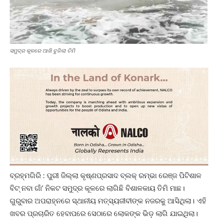
ସମୁଦ୍ର କୂଳରେ ଆଖି ବୁଜିଲା ତିମି
ବ୍ରହ୍ମଗିରି : ପୁରୀ ଜିଲ୍ଲା କୃଷ୍ଣପ୍ରସାଦ ବ୍ଲକ୍ ରମ୍ଭା ରେଞ୍ଜ ପିଟିଶାଳ
ବିଟ୍ ନବା ଗାଁ’ ନିକଟ ସମୁଦ୍ର କୂଳରେ ଲାଗିଛି ବିଶାଳକାୟ ତିମି ମାଛ।
ଗୁରୁବାର ଅପରାହ୍ନରେ ସ୍ଥାନୀୟ ମତ୍ସ୍ୟଜୀବୀଙ୍କ ନଜରକୁ ଆସିଥିଲା। ଏହି
ଖବର ପ୍ରଚାରିତ ହେବାପରେ ସେଠାରେ ଲୋକଙ୍କ ଭିଡ଼ ଲାଗି ଯାଇଥିଲା।