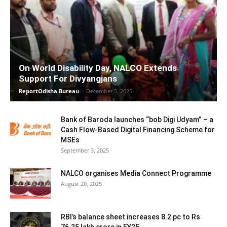
On World Disability Day, NALCO Extends
Support For Divyangjans
ReportOdisha Bureau
-
December 5, 2025
Bank of Baroda launches “bob Digi Udyam” – a
Cash Flow-Based Digital Financing Scheme for
MSEs
September 3, 2025
NALCO organises Media Connect Programme
August 20, 2025
RBI’s balance sheet increases 8.2 pc to Rs