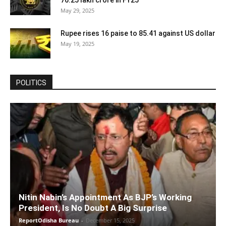
76.25 lakh crore in FY25
May 29, 2025
Rupee rises 16 paise to 85.41 against US dollar
May 19, 2025
POLITICS
Nitin Nabin’s Appointment As BJP’s Working
President, Is No Doubt A Big Surprise
ReportOdisha Bureau
-
December 15, 2025