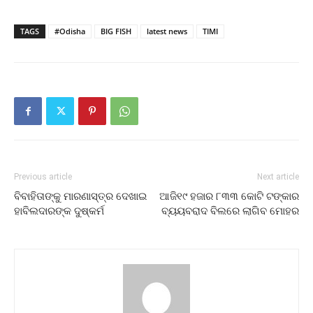
TAGS
#Odisha
BIG FISH
latest news
TIMI
Previous article
Next article
ବିବାହିତାଙ୍କୁ ମାରଣାସ୍ତ୍ର ଦେଖାଇ
ଆଜି୧୯ ହଜାର ୮୩୩ କୋଟି ଟଙ୍କାର
ହାବିଲଦାରଙ୍କ ଦୁଷ୍କର୍ମ
ବ୍ୟୟବରାଦ ବିଲରେ ଲାଗିବ ମୋହର