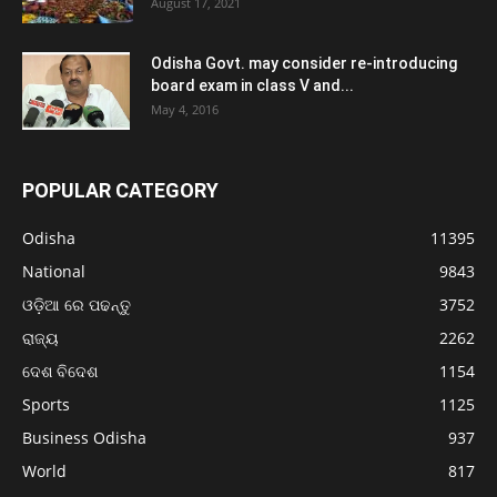
August 17, 2021
Odisha Govt. may consider re-introducing
board exam in class V and...
May 4, 2016
POPULAR CATEGORY
Odisha
11395
National
9843
ଓଡ଼ିଆ ରେ ପଢନ୍ତୁ
3752
ରାଜ୍ୟ
2262
ଦେଶ ବିଦେଶ
1154
Sports
1125
Business Odisha
937
World
817