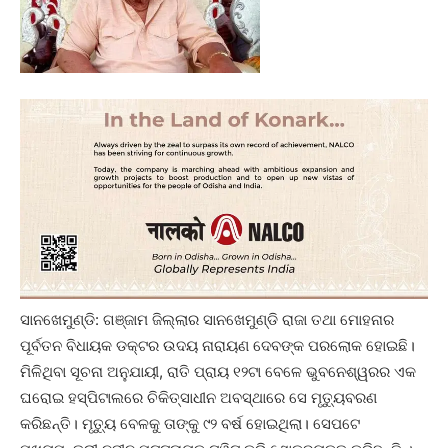
ସାନଖେମୁଣ୍ଡି: ଗଞ୍ଜାମ ଜିଲ୍ଲାର ସାନଖେମୁଣ୍ଡି ରାଜା ତଥା ମୋହନାର
ପୂର୍ବତନ ବିଧାୟକ ଡକ୍ଟର ଉଦୟ ନାରାୟଣ ଦେବଙ୍କ ପରଲୋକ ହୋଇଛି।
ମିଳିଥିବା ସୂଚନା ଅନୁଯାୟୀ, ରାତି ପ୍ରାୟ ୧୨ଟା ବେଳେ ଭୁବନେଶ୍ୱରର ଏକ
ଘରୋଇ ହସ୍ପିଟାଲରେ ଚିକିତ୍ସାଧୀନ ଅବସ୍ଥାରେ ସେ ମୃତ୍ୟୁବରଣ
କରିଛନ୍ତି। ମୃତ୍ୟୁ ବେଳକୁ ତାଙ୍କୁ ୯୨ ବର୍ଷ ହୋଇଥିଲା। ସେପଟେ