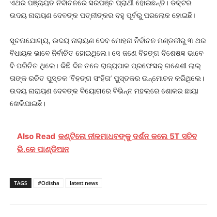
ଏଥର ପଞ୍ଚାୟତ ନିର୍ବାଚନରେ ସରପଞ୍ଚ ପ୍ରାର୍ଥୀ ହୋଇଛନ୍ତି। ଡକ୍ଟର
ଉଦୟ ନାରାୟଣ ଦେବଙ୍କ ପତ୍ନୀଙ୍କର ବହୁ ପୂର୍ବରୁ ପରଲୋକ ହୋଇଛି।
ସୂଚନାଯୋଗ୍ୟ, ଉଦୟ ନାରାୟଣ ଦେବ ମୋହନା ନିର୍ବାଚନ ମଣ୍ଡଳୀରୁ ୩ ଥର
ବିଧାୟକ ଭାବେ ନିର୍ବାଚିତ ହୋଇଥିଲେ। ସେ ଜଣେ ବିହଙ୍ଗ ବିଶେଷଜ୍ଞ ଭାବେ
ବି ପରିଚିତ ଥିଲେ। କିଛି ଦିନ ତଳେ ରାଜ୍ୟପାଳ ପ୍ରଫେସର୍ ଗଣେଶୀ ଲାଲ୍
ତାଙ୍କ ରଚିତ ପୁସ୍ତକ ‘ବିହଙ୍ଗ ସଂହିତା’ ପୁସ୍ତକର ଉନ୍ମୋଚନ କରିଥିଲେ।
ଉଦୟ ନାରାୟଣ ଦେବଙ୍କ ବିୟୋଗରେ ବିଭିନ୍ନ ମହଲରେ ଶୋକର ଛାୟା
ଖେଳିଯାଇଛି।
Also Read
କଣ୍ଟିଲୋ ନୀଳମାଧବଙ୍କୁ ଦର୍ଶନ କଲେ 5T ସଚିବ
ଭି.କେ ପାଣ୍ଡିଆନ
TAGS
#Odisha
latest news