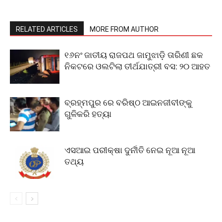
RELATED ARTICLES
MORE FROM AUTHOR
୧୬ନଂ ଜାତୀୟ ରାଜପଥ ଜାମୁଝାଡ଼ି ତାରିଣୀ ଛକ
ନିକଟରେ ଓଲଟିଲା ତୀର୍ଥଯାତ୍ରୀ ବସ: ୨୦ ଆହତ
ବ୍ରହ୍ମପୁର ରେ ବରିଷ୍ଠ ଆଇନଜୀବୀଙ୍କୁ
ଗୁଳିକରି ହତ୍ୟା
ଏସଆଇ ପରୀକ୍ଷା ଦୁର୍ନୀତି ନେଇ ନୂଆ ନୂଆ
ତଥ୍ୟ