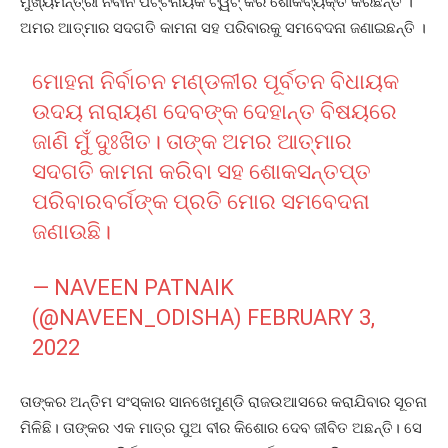
ମୁଖ୍ୟମନ୍ତ୍ରୀ ନବୀନ ପଟ୍ଟନାୟକ ଟ୍ୱିଟ୍ କରି ଶୋକବ୍ୟକ୍ତ କରିଛନ୍ତି ।
ଅମର ଆତ୍ମାର ସଦଗତି କାମନା ସହ ପରିବାରକୁ ସମବେଦନା ଜଣାଇଛନ୍ତି ।
ମୋହନା ନିର୍ବାଚନ ମଣ୍ଡଳୀର ପୂର୍ବତନ ବିଧାୟକ
ଉଦୟ ନାରାୟଣ ଦେବଙ୍କ ଦେହାନ୍ତ ବିଷୟରେ
ଜାଣି ମୁଁ ଦୁଃଖିତ। ତାଙ୍କ ଅମର ଆତ୍ମାର
ସଦଗତି କାମନା କରିବା ସହ ଶୋକସନ୍ତପ୍ତ
ପରିବାରବର୍ଗଙ୍କ ପ୍ରତି ମୋର ସମବେଦନା
ଜଣାଉଛି।
— NAVEEN PATNAIK
(@NAVEEN_ODISHA)
FEBRUARY 3,
2022
ତାଙ୍କର ଅନ୍ତିମ ସଂସ୍କାର ସାନଖେମୁଣ୍ଡି ରାଜଉଆସରେ କରାଯିବାର ସୂଚନା
ମିଳିଛି। ତାଙ୍କର ଏକ ମାତ୍ର ପୁଅ ବୀର କିଶୋର ଦେବ ଜୀବିତ ଅଛନ୍ତି। ସେ