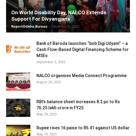
On World Disability Day, NALCO Extends
Support For Divyangjans
ReportOdisha Bureau
-
December 5, 2025
Bank of Baroda launches “bob Digi Udyam” – a
Cash Flow-Based Digital Financing Scheme for
MSEs
September 3, 2025
NALCO organises Media Connect Programme
August 20, 2025
RBI’s balance sheet increases 8.2 pc to Rs
76.25 lakh crore in FY25
May 29, 2025
Rupee rises 16 paise to 85.41 against US dollar
May 19, 2025