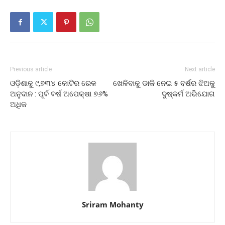
Previous article
Next article
ଓଡ଼ିଶାକୁ ୯,୭୩୪ କୋଟିର ରେଳ
ଖେଳିବାକୁ ଡାକି ନେଇ ୫ ବର୍ଷର ଝିଅକୁ
ଅନୁଦାନ : ପୂର୍ବ ବର୍ଷ ଅପେକ୍ଷା ୭୬%
ଦୁଷ୍କର୍ମ ଅଭିଯୋଗ
ଅଧିକ
Sriram Mohanty