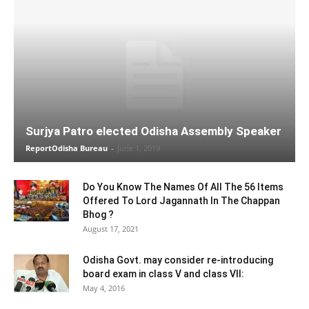
Surjya Patro elected Odisha Assembly Speaker
ReportOdisha Bureau
-
June 1, 2019
Do You Know The Names Of All The 56 Items
Offered To Lord Jagannath In The Chappan
Bhog ?
August 17, 2021
Odisha Govt. may consider re-introducing
board exam in class V and class VII:
May 4, 2016