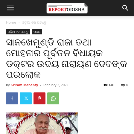
Home
ଓଡ଼ିଆ ରେ ପଢନ୍ତୁ
ଓଡ଼ିଆ ରେ ପଢନ୍ତୁ
ରାଜ୍ୟ
ସାନଖେମୁଣ୍ଡି ରାଜା ତଥା
ମୋହନାର ପୂର୍ବତନ ବିଧାୟକ
ଡକ୍ଟର ଉଦୟ ନାରାୟଣ ଦେବଙ୍କ
ପରଲୋକ
By
Sriram Mohanty
-
February 3, 2022
601
0