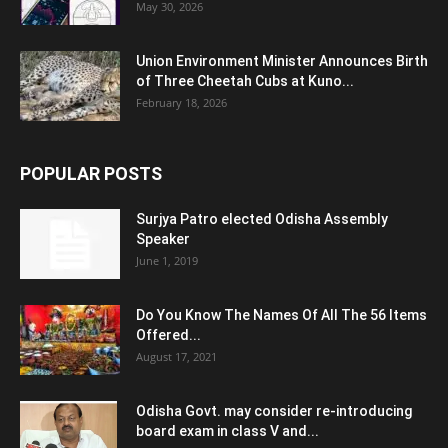
May 30, 2026
Union Environment Minister Announces Birth
of Three Cheetah Cubs at Kuno...
February 18, 2026
POPULAR POSTS
Surjya Patro elected Odisha Assembly
Speaker
June 1, 2019
Do You Know The Names Of All The 56 Items
Offered...
August 17, 2021
Odisha Govt. may consider re-introducing
board exam in class V and...