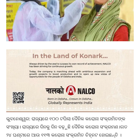
ଭୁବନେଶ୍ୱର: ରାଜ୍ୟରେ ୧୦୦ ଟପିଲା ଦୈନିକ କରୋନା ସଂକ୍ରମିତଙ୍କ
ସଂଖ୍ୟା। ରାଜ୍ୟରେ ଦିନକୁ ଦିନ ବଢ଼ୁଛି ଦୈନିକ କରୋନା ସଂକ୍ରମଣ।ଗତ
୨୪ ଘଣ୍ଟାରେ ଆଉ ୧୧୩ କରୋନା ସଂକ୍ରମିତ ଚିହ୍ନଟ ହୋଇଛନ୍ତି ।