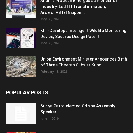
Andhra Pradesh Emerges as Pioneer of
Industry-Led ITI Transformation;
ArcelorMittal Nippon...
May 30, 2026
KIIT-Develops Intelligent Wildlife Monitoring
Device, Secures Design Patent
May 30, 2026
Union Environment Minister Announces Birth
of Three Cheetah Cubs at Kuno...
February 18, 2026
POPULAR POSTS
Surjya Patro elected Odisha Assembly
Speaker
June 1, 2019