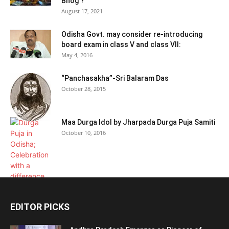
Bhog ?
August 17, 2021
Odisha Govt. may consider re-introducing
board exam in class V and class VII:
May 4, 2016
“Panchasakha”-Sri Balaram Das
October 28, 2015
Maa Durga Idol by Jharpada Durga Puja Samiti
October 10, 2016
EDITOR PICKS