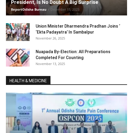
President, Is No Doubt A Big Surprise
ReportOdisha Bureau
-
December 15, 2025
Union Minister Dharmendra Pradhan Joins ‘
‘Ekta Padayatra’ In Sambalpur
November 26, 2025
Nuapada By-Election: All Preparations
Completed For Counting
November 13, 2025
HEALTH & MEDICINE