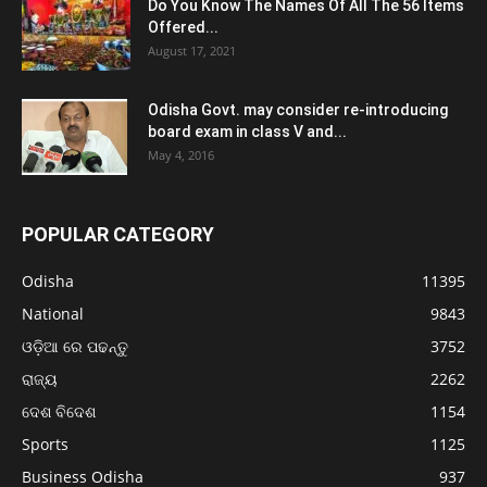
Do You Know The Names Of All The 56 Items
Offered...
August 17, 2021
Odisha Govt. may consider re-introducing
board exam in class V and...
May 4, 2016
POPULAR CATEGORY
Odisha
11395
National
9843
ଓଡ଼ିଆ ରେ ପଢନ୍ତୁ
3752
ରାଜ୍ୟ
2262
ଦେଶ ବିଦେଶ
1154
Sports
1125
Business Odisha
937