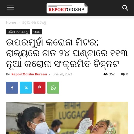
Home
ଓଡ଼ିଆ ରେ ପଢନ୍ତୁ
ଓଡ଼ିଆ ରେ ପଢନ୍ତୁ
ରାଜ୍ୟ
ଉପରମୁହାଁ କରୋନା ମିଟର;
ରାଜ୍ୟରେ ଗତ ୨୪ ଘଣ୍ଟାରେ ୧୧୩
ନୂଆ କରୋନା ସଂକ୍ରମିତ ଚିହ୍ନଟ
By
ReportOdisha Bureau
-
June 28, 2022
352
0