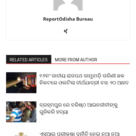
ReportOdisha Bureau
RELATED ARTICLES
MORE FROM AUTHOR
୧୬ନଂ ଜାତୀୟ ରାଜପଥ ଜାମୁଝାଡ଼ି ତାରିଣୀ ଛକ
ନିକଟରେ ଓଲଟିଲା ତୀର୍ଥଯାତ୍ରୀ ବସ: ୨୦ ଆହତ
ବ୍ରହ୍ମପୁର ରେ ବରିଷ୍ଠ ଆଇନଜୀବୀଙ୍କୁ
ଗୁଳିକରି ହତ୍ୟା
ଏସଆଇ ପରୀକ୍ଷା ଦୁର୍ନୀତି ନେଇ ନୂଆ ନୂଆ