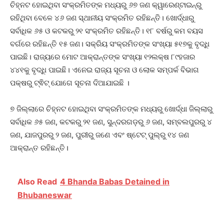
ଚିହ୍ନଟ ହୋଇଥିବା ସଂକ୍ରମିତଙ୍କ ମଧ୍ୟରୁ ୬୭ ଜଣ କ୍ୱାରେଣ୍ଟାଇନ୍‌ରୁ
ରହିଥିବା ବେଳେ ୪୬ ଜଣ ସ୍ଥାନୀୟ ସଂକ୍ରମିତ ରହିଛନ୍ତି। ଖୋର୍ଦ୍ଧାରୁ
ସର୍ବାଧିକ ୬୫ ଓ କଟକରୁ ୨୧ ସଂକ୍ରମିତ ରହିଛନ୍ତି। ୧୮ ବର୍ଷରୁ କମ ବୟସ
ବର୍ଗରେ ରହିଛନ୍ତି ୧୫ ଜଣ। ସକ୍ରିୟ ସଂକ୍ରମିତଙ୍କ ସଂଖ୍ୟା ୫୧୭କୁ ବୃଦ୍ଧି
ପାଇଛି। ରାଜ୍ୟରେ ମୋଟ ଆକ୍ରାନ୍ତଙ୍କ ସଂଖ୍ୟା ୧୨ଲକ୍ଷ ୮୯ହଜାର
୪୪୧କୁ ବୃଦ୍ଧି ପାଇଛି। ଏନେଇ ରାଜ୍ୟ ସୂଚନା ଓ ଲୋକ ସମ୍ପର୍କ ବିଭାଗ
ପକ୍ଷରୁ ଟ୍ଵିଟ୍ ଯୋଗେ ସୂଚନା ଦିଆଯାଇଛି ।
୭ ଜିଲ୍ଲାରେ ଚିହ୍ନଟ ହୋଇଥିବା ସଂକ୍ରମିତଙ୍କ ମଧ୍ୟରୁ ଖୋର୍ଦ୍ଧା ଜିଲ୍ଲାରୁ
ସର୍ବାଧିକ ୬୫ ଜଣ, କଟକରୁ ୨୧ ଜଣ, ସୁନ୍ଦରଗଡ଼ରୁ ୬ ଜଣ, ସମ୍ବଲପୁରରୁ ୪
ଜଣ, ଯାଜପୁରରୁ ୨ ଜଣ, ପୁରୀରୁ ଜଣେ ଏବଂ ଷ୍ଟେଟ୍ ପୁଲ୍‌ରୁ ୧୪ ଜଣ
ଆକ୍ରାନ୍ତ ରହିଛନ୍ତି।
Also Read
4 Bhanda Babas Detained in
Bhubaneswar