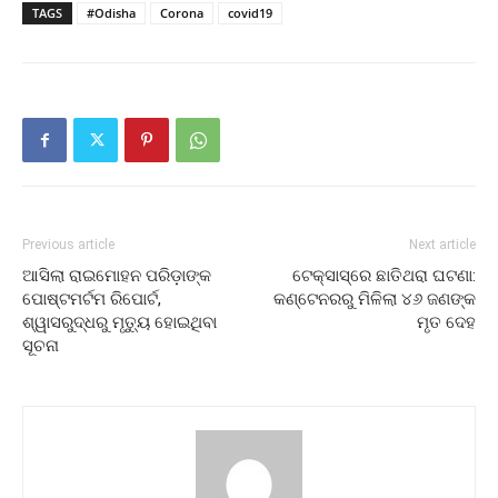
TAGS
#Odisha
Corona
covid19
Previous article
Next article
ଆସିଲା ରାଇମୋହନ ପରିଡ଼ାଙ୍କ
ଟେକ୍ସାସ୍‌ରେ ଛାତିଥରା ଘଟଣା:
ପୋଷ୍ଟମର୍ଟମ ରିପୋର୍ଟ,
କଣ୍ଟେନରରୁ ମିଳିଲା ୪୬ ଜଣଙ୍କ
ଶ୍ୱାସରୁଦ୍ଧରୁ ମୃତ୍ୟୁ ହୋଇଥିବା
ମୃତ ଦେହ
ସୂଚନା