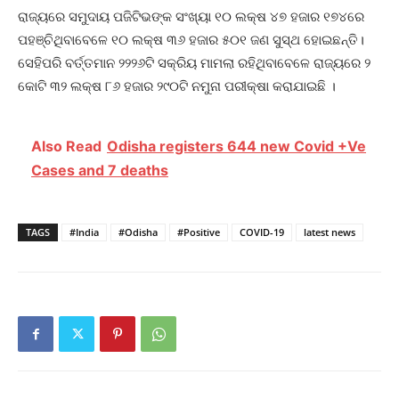
ରାଜ୍ୟରେ ସମୁଦାୟ ପଜିଟିଭଙ୍କ ସଂଖ୍ୟା ୧୦ ଲକ୍ଷ ୪୭ ହଜାର ୧୭୪ରେ
ପହଞ୍ଚିଥିବାବେଳେ ୧୦ ଲକ୍ଷ ୩୬ ହଜାର ୫୦୧ ଜଣ ସୁସ୍ଥ ହୋଇଛନ୍ତି।
ସେହିପରି ବର୍ତ୍ତମାନ ୨୨୨୬ଟି ସକ୍ରିୟ ମାମଲା ରହିଥିବାବେଳେ ରାଜ୍ୟରେ ୨
କୋଟି ୩୨ ଲକ୍ଷ ୮୬ ହଜାର ୨୯୦ଟି ନମୁନା ପରୀକ୍ଷା କରାଯାଇଛି ।
Also Read
Odisha registers 644 new Covid +Ve
Cases and 7 deaths
TAGS
#India
#Odisha
#Positive
COVID-19
latest news