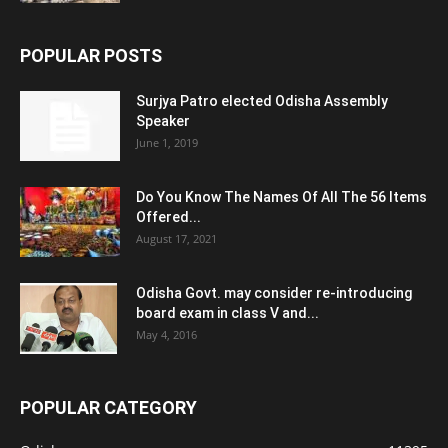
POPULAR POSTS
Surjya Patro elected Odisha Assembly
Speaker
June 1, 2019
Do You Know The Names Of All The 56 Items
Offered...
August 17, 2021
Odisha Govt. may consider re-introducing
board exam in class V and...
May 4, 2016
POPULAR CATEGORY