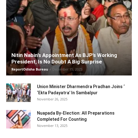
Nitin Nabin’s Appointment As BJP’s Working
President, Is No Doubt A Big Surprise
ReportOdisha Bureau
-
December 15, 2025
Union Minister Dharmendra Pradhan Joins ‘
‘Ekta Padayatra’ In Sambalpur
November 26, 2025
Nuapada By-Election: All Preparations
Completed For Counting
November 13, 2025