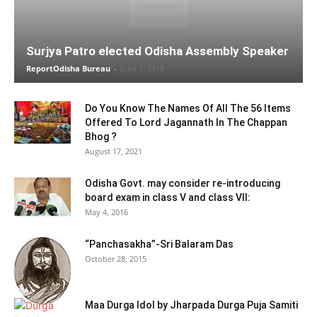
Surjya Patro elected Odisha Assembly Speaker
ReportOdisha Bureau
-
June 1, 2019
Do You Know The Names Of All The 56 Items
Offered To Lord Jagannath In The Chappan
Bhog ?
August 17, 2021
Odisha Govt. may consider re-introducing
board exam in class V and class VII:
May 4, 2016
“Panchasakha”-Sri Balaram Das
October 28, 2015
Maa Durga Idol by Jharpada Durga Puja Samiti