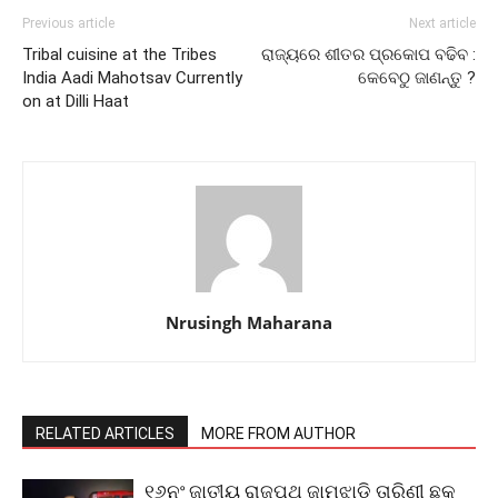
Previous article
Next article
Tribal cuisine at the Tribes
ରାଜ୍ୟରେ ଶୀତର ପ୍ରକୋପ ବଢିବ :
India Aadi Mahotsav Currently
କେବେଠୁ ଜାଣନ୍ତୁ ?
on at Dilli Haat
Nrusingh Maharana
RELATED ARTICLES
MORE FROM AUTHOR
୧୬ନଂ ଜାତୀୟ ରାଜପଥ ଜାମୁଝାଡ଼ି ତାରିଣୀ ଛକ