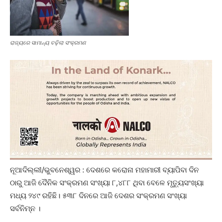
ରାଜ୍ୟରେ ସାମାନ୍ୟ ବଢ଼ିଲା ସଂକ୍ରମଣ
ନୂଆଦିଲ୍ଲୀ/ଭୁବନେଶ୍ୱର : ଦେଶରେ କରୋନା ମହାମାରୀ ବ୍ୟାପିବା ଦିନ
ଠାରୁ ଆଜି ଦୈନିକ ସଂକ୍ରମଣ ସଂଖ୍ୟା ୮,୪୮୮ ଥିବା ବେଳେ ମୃତ୍ୟୁସଂଖ୍ୟା
ମଧ୍ୟ ୨୪୯ ରହିଛି। ୫୩୮ ଦିନରେ ଆଜି ଦେଶର ସଂକ୍ରମଣ ସଂଖ୍ୟା
ସର୍ବନିମ୍ନ ।