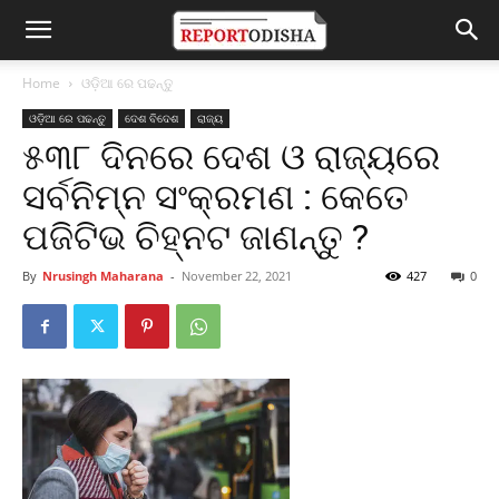
Home
ଓଡ଼ିଆ ରେ ପଢନ୍ତୁ
ଓଡ଼ିଆ ରେ ପଢନ୍ତୁ
ଦେଶ ବିଦେଶ
ରାଜ୍ୟ
୫୩୮ ଦିନରେ ଦେଶ ଓ ରାଜ୍ୟରେ
ସର୍ବନିମ୍ନ ସଂକ୍ରମଣ : କେତେ
ପଜିଟିଭ ଚିହ୍ନଟ ଜାଣନ୍ତୁ ?
By
Nrusingh Maharana
-
November 22, 2021
427
0