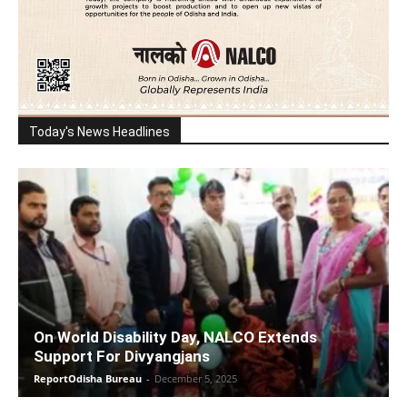
Today's News Headlines
On World Disability Day, NALCO Extends
Support For Divyangjans
ReportOdisha Bureau
-
December 5, 2025