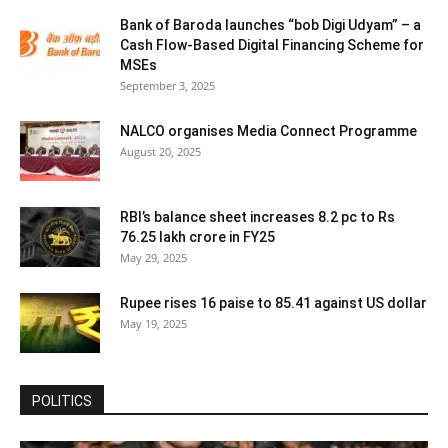
Bank of Baroda launches “bob Digi Udyam” – a
Cash Flow-Based Digital Financing Scheme for
MSEs
September 3, 2025
NALCO organises Media Connect Programme
August 20, 2025
RBI’s balance sheet increases 8.2 pc to Rs
76.25 lakh crore in FY25
May 29, 2025
Rupee rises 16 paise to 85.41 against US dollar
May 19, 2025
POLITICS