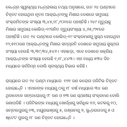
କେନ୍ଦ୍ର ସ୍ୱାସ୍ଥ୍ୟ ମନ୍ତ୍ରାଳାୟ ତଥ୍ୟ ଅନୁସାରେ, ଗତ ୨୪ ଘଣ୍ଟାରେ
ଚିହ୍ନଟ ହୋଇଥିବା ନୂତନ ଆକ୍ରାନ୍ତଙ୍କୁ ମିଶାଇ ଦେଶରେ ସମୁଦାୟ
ସଂକ୍ରମିତଙ୍କ ସଂଖ୍ୟା ୩,୪୫,୧୮,୯୦୧ରେ ପହଞ୍ଚିଛି। ୨୪୯ ମୃତ୍ୟୁକୁ
ମିଶାଇ ସମୁଦାୟ କୋଭିଡ୍‌-୧୯ଜନିତ ମୃତ୍ୟୁସଂଖ୍ୟା ୪,୬୫,୯୨୧ରେ
ପହଞ୍ଚିଛି। ଗତ ୨୪ ଘଣ୍ଟାରେ କୋଭିଡ୍‌-୧୯ ସଂକ୍ରମଣରୁ ସୁସ୍ଥ ହୋଇଥିବା
୧୨,୫୧୦ଜଣ ଆକ୍ରାନ୍ତଙ୍କୁ ମିଶାଇ ସମ୍ପ୍ରତି ଦେଶରେ ସମୁଦାୟ ସୁସ୍ଥତା
ସଂଖ୍ୟା ହେଉଛି ୩,୩୯,୩୪,୫୪୭। ଏହାଛଡ଼ା, ଏବେ ଦେଶରେ ସକ୍ରିୟ
ଆକ୍ରାନ୍ତଙ୍କ ସଂଖ୍ୟା ହେଉଛି ୧,୧୮,୪୪୩। ଏହା ମଧ୍ୟ ୫୩୪ ଦିନ
ମଧ୍ୟରେ ସର୍ବନିମ୍ନ ବୋଲି ସ୍ବାସ୍ଥ୍ୟ ବିଭାଗ କହିଛି।
ରାଜ୍ୟରେ ଗତ ୨୪ ଘଣ୍ଟା ମଧ୍ୟରେ ୧୭୧ ଜଣ କରୋନା ପଜିଟିଭ ଚିହ୍ନଟ
ହୋଇଛନ୍ତି । ଏମାନଙ୍କ ମଧ୍ୟରୁ ୦ରୁ ୧୮ ବର୍ଷ ମଧ୍ୟରେ ୩୪ ଜଣ
ଥିବାବେଳେ ସଙ୍ଗରୋଧରୁ ୯୮ ଜଣ ଓ ୭୩ ଜଣ ସ୍ଥାନୀୟ ସଂକ୍ରମଣ ବୋଲି
ଜଣାପଡିଛି । ପଜିଟିଭଙ୍କ ମଧ୍ୟରୁ ଖୋର୍ଦ୍ଧାରୁ ସର୍ବାଧିକ ୭୬, କଟକରୁ ୧୦,
ସମ୍ବଲପୁରରୁ ୧୩, ମୟୁରଭଞ୍ଜରୁ ୫, ଗଞ୍ଜାମରୁ ୭, ସୁନ୍ଦରଗଡରୁ ୫ ଓ
ଷ୍ଟେଟ ପୁଲରୁ ୧୮ ଜଣ ଚିହ୍ନଟ ହୋଇଛନ୍ତି ।