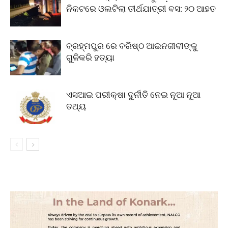
ନିକଟରେ ଓଲଟିଲା ତୀର୍ଥଯାତ୍ରୀ ବସ: ୨୦ ଆହତ
ବ୍ରହ୍ମପୁର ରେ ବରିଷ୍ଠ ଆଇନଜୀବୀଙ୍କୁ
ଗୁଳିକରି ହତ୍ୟା
ଏସଆଇ ପରୀକ୍ଷା ଦୁର୍ନୀତି ନେଇ ନୂଆ ନୂଆ
ତଥ୍ୟ