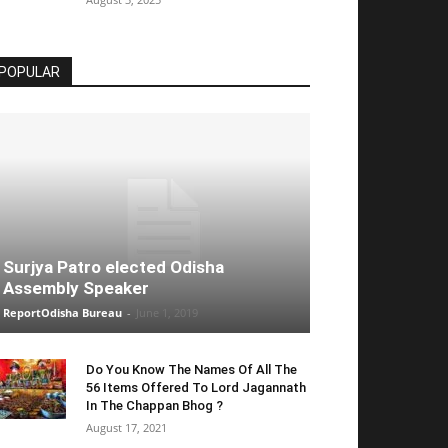
POPULAR
Surjya Patro elected Odisha
Assembly Speaker
ReportOdisha Bureau
-
June 1, 2019
Do You Know The Names Of All The
56 Items Offered To Lord Jagannath
In The Chappan Bhog ?
August 17, 2021