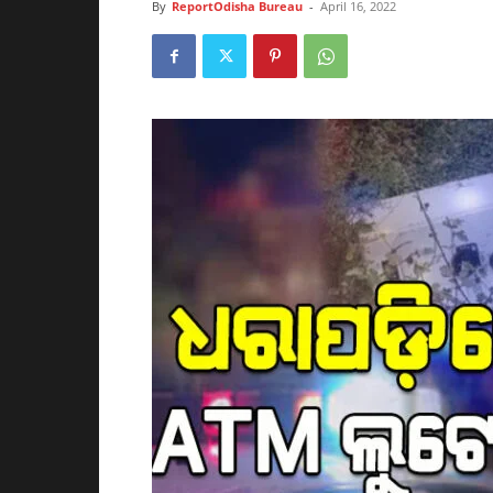
By
ReportOdisha Bureau
-
April 16, 2022