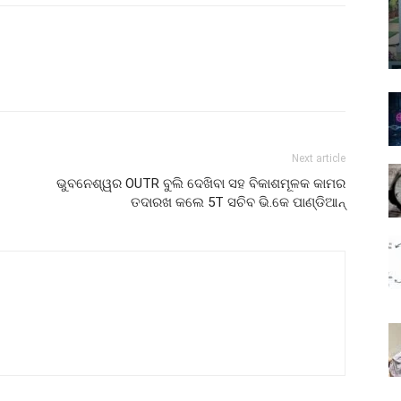
Next article
ଭୁବନେଶ୍ୱର OUTR ବୁଲି ଦେଖିବା ସହ ବିକାଶମୂଳକ କାମର
ତଦାରଖ କଲେ 5T ସଚିବ ଭି.କେ ପାଣ୍ଡିଆନ୍‌