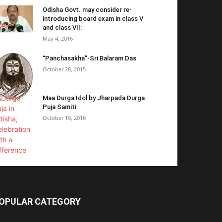
Odisha Govt. may consider re-
introducing board exam in class V
and class VII:
May 4, 2016
“Panchasakha”-Sri Balaram Das
October 28, 2015
Maa Durga Idol by Jharpada Durga
Puja Samiti
October 10, 2016
OPULAR CATEGORY