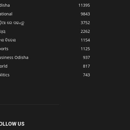
disha
11395
ational
9843
଼ିଆ ରେ ପଢନ୍ତୁ
3752
ଜ୍ୟ
2262
େଶ ବିଦେଶ
1154
ports
1125
usiness Odisha
937
orld
817
litics
743
OLLOW US