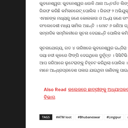
ଭୁବନେଶ୍ୱର: ଭୁବନେଶ୍ୱର ଧଉଳି ଥାନା ଅନ୍ତର୍ଗତ ଲିଙ
ଗିରଫ କରିଛି କମିସନରେଟ୍ ପୋଲିସ । ଗିରଫ ୨ ଅଭିଯୁକ
ଏମାନଙ୍କ ମଧ୍ୟରୁ ଜଣେ କୋଲକାତା ଓ ଅନ୍ୟ ଜଣେ ବାଂ
ବାଂଲେଦେଶୀ ମଧ୍ୟ ସାମିଲ ଅଛନ୍ତି । ମୋଟ ୬ ଜଣିଆ ଗ୍
ସମ୍ବାଦିକ ସମ୍ମିଳନୀରେ ସୂଚନା ଦେଇଛନ୍ତି ପୋଲିସ କମି
ସୂଚନାଯୋଗ୍ୟ, ଗତ ୪ ତାରିଖରେ ଭୁବନେଶ୍ୱର ଇନ୍ଦିରା କ
ଦୟା ନଦୀ କୂଳରେ ଫିଙ୍ଗି ଦେଇଥିଲେ ଦୁର୍ବୃତ୍ତ । ସିସିଟ
ଆପ ଜରିଆରେ ଲୁଟେରାଙ୍କୁ ଚିହ୍ନଟ କରିଥିଲା ପୋଲିସ । 
ମାନେ ଆନ୍ଧ୍ରପ୍ରଦେଶ ପଳାଇ ଯାଇଥିବା ଜାଣିବାକୁ ପାଇ
Also Read
କଲେଜରେ ଛାତ୍ରୀଙ୍କୁ ଅଧ୍ୟାପକଙ୍କ
ବିଭାଗ
TAGS
#ATM loot
#Bhubaneswar
#Lingipur