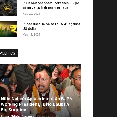
RBI’s balance sheet increases 8.2 pc
to Rs 76.25 lakh crore in FY25
May 29, 2025
Rupee rises 16 paise to 85.41 against
US dollar
May 19, 2025
POLITICS
Nitin Nabin’s Appointment As BJP’s
Working President, Is No Doubt A
Big Surprise
ReportOdisha Bureau
-
December 15, 2025