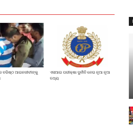
େ ବରିଷ୍ଠ ଆଇନଜୀବୀଙ୍କୁ
ଏସଆଇ ପରୀକ୍ଷା ଦୁର୍ନୀତି ନେଇ ନୂଆ ନୂଆ
ା
ତଥ୍ୟ