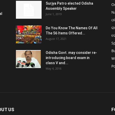
Surjya Patro elected Odisha
O
Assembly Speaker
N
al
June 1, 2019
ଓଡ
ରା
Do You Know The Names Of All
The 56 Items Offered...
ଦ
August 17, 2021
S
B
Odisha Govt. may consider re-
introducing board exam in
W
class V and...
Po
May 4, 2016
OUT US
F