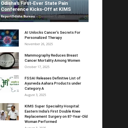
Odisha’s First-Ever State Pain
Conference Kicks-Off at KIMS
ReportOdisha Bureau
-
December 7, 2025
AI Unlocks Cancer’s Secrets For
Personalized Therapy
November 26, 2025
Mammography Reduces Breast
Cancer Mortality Among Women
October 17, 2025
FSSAI Releases Definitive List of
Ayurveda Aahara Products under
Category A
August 3, 2025
KIMS Super Speciality Hospital:
Eastern India’s First Double Knee
Replacement Surgery on 87-Year-Old
Woman Performed
August 3, 2025