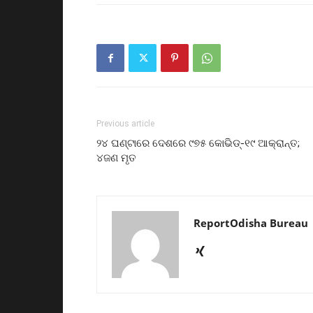
Previous article
୨୪ ଘଣ୍ଟାରେ ଦେଶରେ ୯୭୫ କୋଭିଡ୍‌-୧୯ ଆକ୍ରାନ୍ତ;
୪ଜଣ ମୃତ
ReportOdisha Bureau