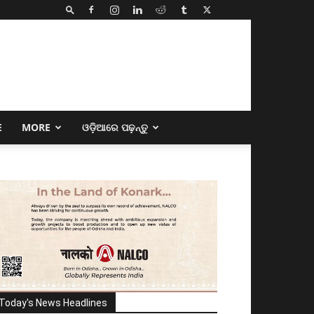
E
MORE
ଓଡ଼ିଆରେ ପଢ଼ନ୍ତୁ
Today's News Headlines