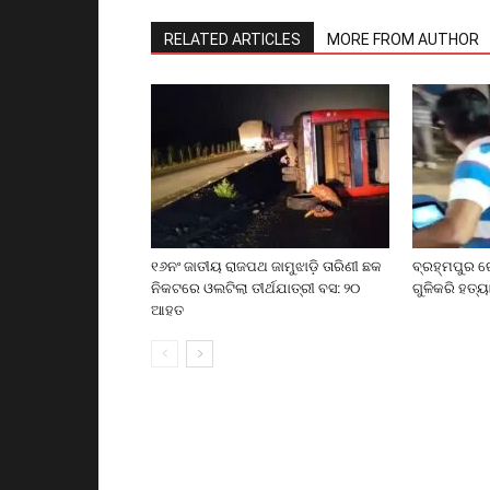
RELATED ARTICLES
MORE FROM AUTHOR
୧୬ନଂ ଜାତୀୟ ରାଜପଥ ଜାମୁଝାଡ଼ି ତାରିଣୀ ଛକ
ବ୍ରହ୍ମପୁର ର
ନିକଟରେ ଓଲଟିଲା ତୀର୍ଥଯାତ୍ରୀ ବସ: ୨୦
ଗୁଳିକରି ହତ୍ୟ
ଆହତ