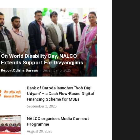
On World Disability Day, NALCO
Extends Support For Divyangjans
ReportOdisha Bureau
-
December 5, 2025
Bank of Baroda launches “bob Digi
Udyam” – a Cash Flow-Based Digital
Financing Scheme for MSEs
September 3, 2025
NALCO organises Media Connect
Programme
August 20, 2025