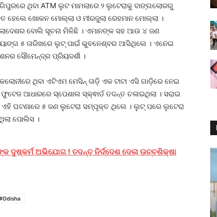
୍ଗିପୁରରେ ଥିବା ATM ଲୁଟ ମାମଲାରେ ୨ ଲୁଟେରାକୁ ବାଙ୍ଗଲୋରରୁ
୍ତ ହେଲେ ଖୋକନ ମୋଲ୍ଲା ଓ ମୀରଜୁଲା ରେହମାନ ମୋଲ୍ଲା ।
ଲାଦେଶର ବୋଲି ସୂଚନା ମିଳିଛି । ଏମାନଙ୍କ ସହ ଆଉ ୪ ଜଣ
ୟାଙ୍ଗ ୫ ତାରିଖରେ ଲୁଟ୍‌ ପାଇଁ ଭୁବନେଶ୍ବର ଆସିଥିଲେ । ଏନେଇ
ଶନର ସୌମେନ୍ଦ୍ର ପ୍ରିୟଦର୍ଶୀ ।
ଲୋନୀରେ ଥିବା ଏଟିଏମ ମେସିନ୍‌ ତାଡ଼ି ଏକ ଟାଟା ଏସି ଗାଡ଼ିରେ ନେଇ
ିଭି ଫୁଟେଜ ଆଧାରରେ ସ୍ପେଶାଲ ସ୍କ୍ଵାର୍ଡ ତଦନ୍ତ ଚଳାଇଥିଲା । ସରାଇ
ଏହି ଘଟଣାରେ ୫ ଜଣ ଲୁଟେରା ସମ୍ପୃକ୍ତ ଥିଲେ । ଲୁଟ୍‌ ପରେ ଲୁଟେରା
ଥିଲା ପୋଲିସ ।
 ଦୁଷ୍କର୍ମ ଅଭିଯୋଗ ! ତଦନ୍ତ ନିର୍ଦ୍ଦେଶ ଦେଲା ଉଚ୍ଚଶିକ୍ଷା
#Odisha