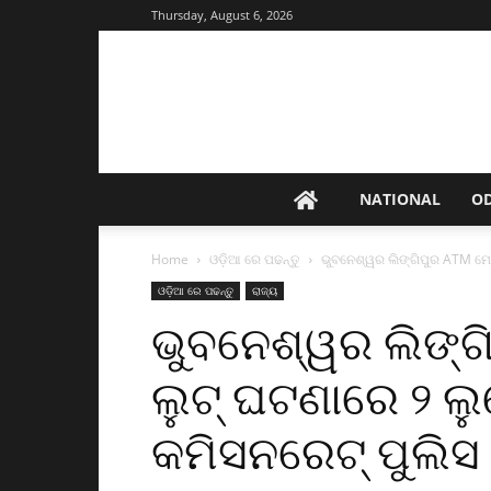
Thursday, August 6, 2026
NATIONAL
O
Home
ଓଡ଼ିଆ ରେ ପଢନ୍ତୁ
ଭୁବନେଶ୍ୱର ଲିଙ୍ଗିପୁର ATM ମେସିନ
ଓଡ଼ିଆ ରେ ପଢନ୍ତୁ
ରାଜ୍ୟ
ଭୁବନେଶ୍ୱର ଲିଙ୍ଗିପ
ଲୁଟ୍‌ ଘଟଣାରେ ୨ ଲ
କମିସନରେଟ୍ ପୁଲିସ