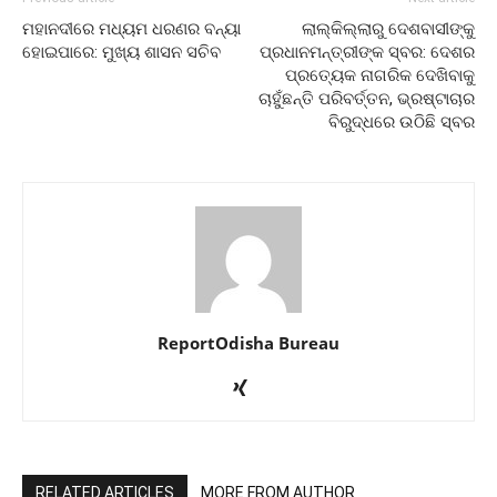
ମହାନଦୀରେ ମଧ୍ୟମ ଧରଣର ବନ୍ୟା
ଲାଲ୍‌କିଲ୍ଲାରୁ ଦେଶବାସୀଙ୍କୁ
ହୋଇପାରେ: ମୁଖ୍ୟ ଶାସନ ସଚିବ
ପ୍ରଧାନମନ୍ତ୍ରୀଙ୍କ ସ୍ବର: ଦେଶର
ପ୍ରତ୍ୟେକ ନାଗରିକ ଦେଖିବାକୁ
ଚାହୁଁଛନ୍ତି ପରିବର୍ତ୍ତନ, ଭ୍ରଷ୍ଟାଚାର
ବିରୁଦ୍ଧରେ ଉଠିଛି ସ୍ବର
ReportOdisha Bureau
RELATED ARTICLES
MORE FROM AUTHOR