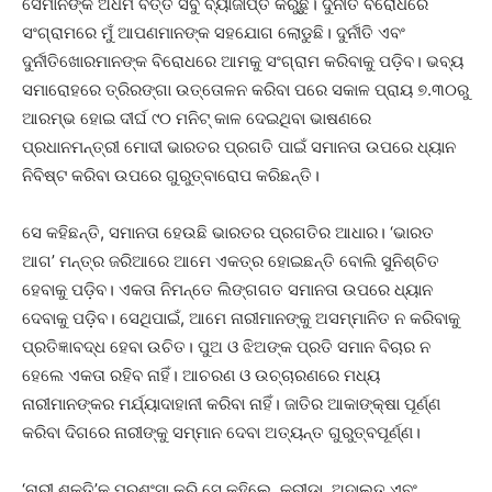
ସେମାନଙ୍କ ଅଧର୍ମ ବିତ୍ତ ସବୁ ବ୍ୟାଜାପ୍ତି କରୁଛୁ। ଦୁର୍ନୀତି ବିରୋଧରେ
ସଂଗ୍ରାମରେ ମୁଁ ଆପଣମାନଙ୍କ ସହଯୋଗ ଲୋଡୁଛି। ଦୁର୍ନୀତି ଏବଂ
ଦୁର୍ନୀତିଖୋରମାନଙ୍କ ବିରୋଧରେ ଆମକୁ ସଂଗ୍ରାମ କରିବାକୁ ପଡ଼ିବ। ଭବ୍ୟ
ସମାରୋହରେ ତ୍ରିରଙ୍ଗା ଉତ୍ତୋଳନ କରିବା ପରେ ସକାଳ ପ୍ରାୟ ୭.୩୦ରୁ
ଆରମ୍ଭ ହୋଇ ଦୀର୍ଘ ୯୦ ମନିଟ୍‌ କାଳ ଦେଇଥିବା ଭାଷଣରେ
ପ୍ରଧାନମନ୍ତ୍ରୀ ମୋଦୀ ଭାରତର ପ୍ରଗତି ପାଇଁ ସମାନତା ଉପରେ ଧ୍ୟାନ
ନିବିଷ୍ଟ କରିବା ଉପରେ ଗୁରୁତ୍ବାରୋପ କରିଛନ୍ତି।
ସେ କହିଛନ୍ତି, ସମାନତା ହେଉଛି ଭାରତର ପ୍ରଗତିର ଆଧାର। ‘ଭାରତ
ଆଗ’ ମନ୍ତ୍ର ଜରିଆରେ ଆମେ ଏକତ୍ର ହୋଇଛନ୍ତି ବୋଲି ସୁନିଶ୍ଚିତ
ହେବାକୁ ପଡ଼ିବ। ଏକତା ନିମନ୍ତେ ଲିଙ୍ଗଗତ ସମାନତା ଉପରେ ଧ୍ୟାନ
ଦେବାକୁ ପଡ଼ିବ। ସେଥିପାଇଁ, ଆମେ ନାରୀମାନଙ୍କୁ ଅସମ୍ମାନିତ ନ କରିବାକୁ
ପ୍ରତିଜ୍ଞାବଦ୍ଧ ହେବା ଉଚିତ। ପୁଅ ଓ ଝିଅଙ୍କ ପ୍ରତି ସମାନ ବିଚାର ନ
ହେଲେ ଏକତା ରହିବ ନାହିଁ। ଆଚରଣ ଓ ଉଚ୍ଚାରଣରେ ମଧ୍ୟ
ନାରୀମାନଙ୍କର ମର୍ଯ୍ୟାଦାହାନୀ କରିବା ନାହିଁ। ଜାତିର ଆକାଙ୍‌କ୍ଷା ପୂର୍ଣ୍ଣ
କରିବା ‌ଦିଗରେ ନାରୀଙ୍କୁ ସମ୍ମାନ ଦେବା ଅତ୍ୟନ୍ତ ଗୁରୁତ୍ବପୂର୍ଣ୍ଣ।
‘ନାରୀ ଶକ୍ତି’କୁ ପ୍ରଶଂସା କରି ସେ କହିଲେ, କ୍ରୀଡ଼ା, ଅଦାଲତ ଏବଂ