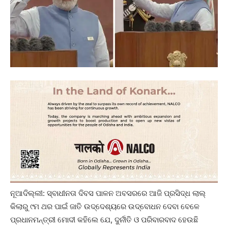
ନୂଆଦିଲ୍ଲୀ: ସ୍ବାଧୀନତା ଦିବସ ପାଳନ ଅବସରରେ ଆଜି ପ୍ରସିଦ୍ଧ ଲାଲ୍‌
କିଲାରୁ ୯ମ ଥର ପାଇଁ ଜାତି ଉଦ୍ଦେଶ୍ୟରେ ଉଦ୍‌ବୋଧନ ଦେବା ବ‌େଳେ
ପ୍ରଧାନମନ୍ତ୍ରୀ ମୋଦୀ କହିଲେ ଯେ, ଦୁର୍ନୀତି ଓ ପରିବାରବାଦ ହେଉଛି