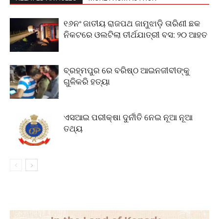
୧୬ନଂ ଜାତୀୟ ରାଜପଥ ଜାମୁଝାଡ଼ି ତାରିଣୀ ଛକ
ନିକଟରେ ଓଲଟିଲା ତୀର୍ଥଯାତ୍ରୀ ବସ: ୨୦ ଆହତ
ବ୍ରହ୍ମପୁର ରେ ବରିଷ୍ଠ ଆଇନଜୀବୀଙ୍କୁ
ଗୁଳିକରି ହତ୍ୟା
ଏସଆଇ ପରୀକ୍ଷା ଦୁର୍ନୀତି ନେଇ ନୂଆ ନୂଆ
ତଥ୍ୟ