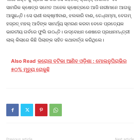
ସାମରିକ ‌‌କ୍ଷେତ୍ର ସମେତ ଅନେକ କ୍ଷେତ୍ରରେ ଆଜି ନାରୀମାନେ ଆଗକୁ
ଆସୁଛନ୍ତି। ସେ ରାଣୀ ଲକ୍ଷ୍ମୀବାଈ, ଝଲକାରି ବାଈ, ଚେନ୍ନାମ୍ମା, ବେଗମ୍‌
ହଜ୍‌ରତ୍‌ ମହଲ୍‌ ଆଦିଙ୍କ ସାମର୍ଥ୍ୟ ସ୍ମରଣ କରବା ବେଳେ ପ୍ରତ୍ୟେକ
ଭାରତୀୟ ଗର୍ବରେ ଫୁଲି ଉଠନ୍ତି। ଉଦ୍‌ବୋଧନ ଶେଷରେ ପ୍ରଧାନମନ୍ତ୍ରୀ
ଲାଲ୍‌ କିଲାରେ କିଛି ପିଲାଙ୍କ ସହିତ କଥାବାର୍ତ୍ତା କରିଥିଲେ।
Also Read
କରୋନା ବଟିକା ଆଣିବ ଓଡ଼ିଶା : ମୋଲନୁପିରାଭିର
୫୦% ମୃତ୍ୟୁ ରୋକୁଛି
Previous article
Next article