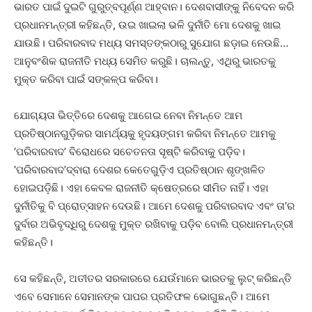
ଭାରତ ପାଇଁ ଦୁଇଟି ଗୁରୁତ୍ବପୂର୍ଣ୍ଣ ଆହ୍ବାନ। ଦେଶବାସୀଙ୍କୁ ନିବେଦନ କରି
ପ୍ରଧାନମନ୍ତ୍ରୀ କହିଛନ୍ତି, ଉଇ ଖାଇଲା ଭଳି ଦୁର୍ନୀତି ମୋ ଦେଶକୁ ଖାଇ
ଯାଉଛି। ପରିବାରବାଦ ମଧ୍ୟ ସମସ୍ତଙ୍କଠାରୁ ସୁଯୋଗ ଛଡ଼ାଇ ନେଉଛି…
ଆନୁବଂଶିକ ରାଜନୀତି ମଧ୍ୟ ସେମିତ କରୁଛି। ଚାଲନ୍ତୁ, ଏଥିରୁ ଭାରତକୁ
ମୁକ୍ତ କରିବା ପାଇଁ ସଙ୍କଳ୍ପ କରିବା।
ଯୋଗ୍ୟତା ଭିତ୍ତିରେ ଦେଶକୁ ଆଗେଇ ନେବା ନିମନ୍ତେ ଆମ
ପ୍ରତିଷ୍ଠାନଗୁଡ଼ିକର ସାମର୍ଥ୍ୟକୁ ହୃଦୟଙ୍ଗମ କରିବା ନିମନ୍ତେ ଆମକୁ
‘ପରିବାରବାଦ’ ବିରୋଧରେ ସଚେତନତା ସୃଷ୍ଟି କରିବାକୁ ପଡ଼ିବ।
‘ପରିବାରବାଦ’ଦ୍ବାରା ଦେଶର କେତେଗୁଡ଼ିଏ ପ୍ରତିଷ୍ଠାନ ଶୃଙ୍ଖଳିତ
ହୋଇପଡ଼ିଛି। ଏହା କେବଳ ରାଜନୀତି କ୍ଷେତ୍ରରେ ସୀମିତ ନାହିଁ। ଏହା
ଦୁର୍ନୀତିକୁ ବି ପ୍ରୋତ୍ସାହନ ଦେଉଛି। ଆମେ ଦେଶକୁ ପରିବାରବାଦ ଏବଂ ତା’ର
ଦୁର୍ବାର ଅଭିବୃଦ୍ଧିରୁ ଦେଶକୁ ମୁକ୍ତ ରଖିବାକୁ ପଡ଼ିବ ବୋଲି ପ୍ରଧାନମନ୍ତ୍ରୀ
କହିଛନ୍ତି।
ସେ କହିଛନ୍ତି, ଅତୀତର ସରକାରରେ ଯେଉଁମାନେ ଭାରତକୁ ଲୁଟ୍‌ କରିଛନ୍ତି
ଏବେ ସେମାନେ ସେମାନଙ୍କ ପାପର ପ୍ରତିଫଳ ଭୋଗୁଛନ୍ତି। ଆମେ