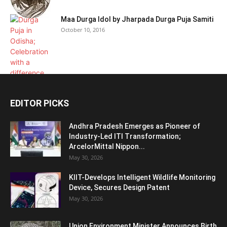
Maa Durga Idol by Jharpada Durga Puja Samiti
October 10, 2016
EDITOR PICKS
Andhra Pradesh Emerges as Pioneer of
Industry-Led ITI Transformation;
ArcelorMittal Nippon...
May 30, 2026
KIIT-Develops Intelligent Wildlife Monitoring
Device, Secures Design Patent
May 30, 2026
Union Environment Minister Announces Birth