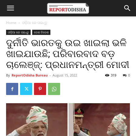
Home
ଓଡ଼ିଆ ରେ ପଢନ୍ତୁ
ଓଡ଼ିଆ ରେ ପଢନ୍ତୁ
ଦେଶ ବିଦେଶ
ଦୁର୍ନୀତି ଭାରତକୁ ଉଇ ଖାଇଲା ଭଳି
ଖାଇଯାଉଛି; ପରିବାରବାଦ ବଡ଼
ଚାଲେଞ୍ଜ୍‌: ପ୍ରଧାନମନ୍ତ୍ରୀ ମୋଦୀ
By
ReportOdisha Bureau
-
August 15, 2022
319
0