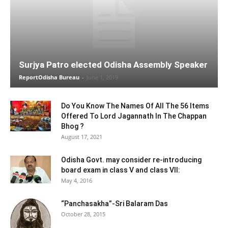
Surjya Patro elected Odisha Assembly Speaker
ReportOdisha Bureau
-
June 1, 2019
Do You Know The Names Of All The 56 Items
Offered To Lord Jagannath In The Chappan
Bhog ?
August 17, 2021
Odisha Govt. may consider re-introducing
board exam in class V and class VII:
May 4, 2016
“Panchasakha”-Sri Balaram Das
October 28, 2015