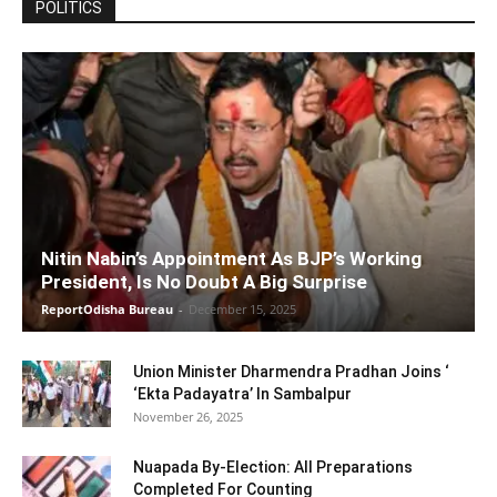
POLITICS
Nitin Nabin’s Appointment As BJP’s Working
President, Is No Doubt A Big Surprise
ReportOdisha Bureau
-
December 15, 2025
Union Minister Dharmendra Pradhan Joins ‘
‘Ekta Padayatra’ In Sambalpur
November 26, 2025
Nuapada By-Election: All Preparations
Completed For Counting