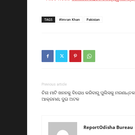
TAGS
#Imran Khan
Pakistan
Previous article
ଚିନା ମାଟି ଖନନକୁ ବିରୋଧ କରିବାରୁ ପୁଲିସକୁ ମରଣାନ୍ତକ
ଆକ୍ରମଣ; ଦୁଇ ଅଟକ
ReportOdisha Bureau