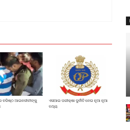
େ ବରିଷ୍ଠ ଆଇନଜୀବୀଙ୍କୁ
ଏସଆଇ ପରୀକ୍ଷା ଦୁର୍ନୀତି ନେଇ ନୂଆ ନୂଆ
ା
ତଥ୍ୟ