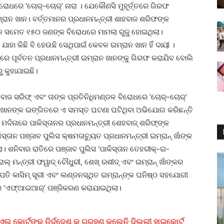
ରୋଧରେ ‘ଚୋର୍‌-ଚୋର୍‌’ ନାରା । ଯେକୌଣସି ମୁହୂର୍ତ୍ତରେ ଗିରଫ
ଇମ୍ରାନ ଖାନ। ବର୍ତ୍ତମାନର ପ୍ରଧାନମନ୍ତ୍ରୀ ଶାହବାଜ ଶରିଫଙ୍କ
କ ସମେତ ୧୫୦ ଜଣଙ୍କ ବିରୋଧରେ ମାମଲା ରୁଜୁ ହୋଇଥିଲା।
 ଯାହା କିଛି ବି ହେଉଛି ସେଥିପାଇଁ କେବଳ ଇମ୍ରାନ ଖାନ ହିଁ ଦାୟୀ ।
ଲାରେ ପୂର୍ବତନ ପ୍ରଧାନମନ୍ତ୍ରୀ ଇମ୍ରାନ ଖାନଙ୍କୁ ଗିରଫ କରାଯିବ ବୋଲି
ୁ କୁହାଯାଇଛି।
ବାଜ ସରିଫ୍‌ ଏବଂ ତାଙ୍କ ପ୍ରତିନିଧିମଣ୍ଡଳ ବିରୋଧରେ ‘ଚୋର୍-ଚୋର୍’
ାନ ଖାନଙ୍କ ଇଙ୍ଗିତରେ ଏ ସମସ୍ତ ଘଟଣା ଘଟିଥିବା ଅଭିଯୋଗ କରିଛନ୍ତି
ଦିନାରେ ପାକିସ୍ତାନର ପ୍ରଧାନମନ୍ତ୍ରୀ ଶେହବାଜ୍‌ ଶରିଫ୍‌ଙ୍କ
ିସ୍ତାନ ପଞ୍ଜାବ ପୁଲିସ କ୍ଷମତାଚ୍ୟୁତ ପ୍ରଧାନମନ୍ତ୍ରୀ ଇମ୍ରାନ୍‌ ଖାଁଙ୍କ
। ଶନିବାର ରାତିରେ ପଞ୍ଜାବ ପୁଲିସ ‘ପାକିସ୍ତାନ ତେହରୀକ୍-ଇ-
ଲ୍‌ ମନ୍ତ୍ରୀ ଫୱାଦ୍‌ ଚୌଧୁରୀ, ଶେଖ୍‌ ରଶୀଦ୍‌ ଏବଂ ଇମ୍ରାନ୍‌ ଖାଁଙ୍କର
ପତି କାସିମ୍‌ ସୂରୀ ଏବଂ ଲଣ୍ଡନସ୍ଥିତ ଇମ୍ରାନ୍‌ଙ୍କ ଘନିଷ୍ଠ ସହଯୋଗୀ
ମରେ ‘ଏଫ୍‌ଆଇଆର୍‌’ ପଞ୍ଜିକରଣ କରାଯାଇଥିଲା।
ଲ କୋର୍ଟଙ୍କ ନିର୍ଦ୍ଦେଶ କୁ ଗ୍ରହଣ କଲେନି ଦିଲ୍ଲୀ ହାଇକୋର୍ଟ