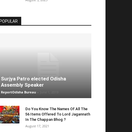
POPULAR
Surjya Patro elected Odisha
Assembly Speaker
ReportOdisha Bureau
-
June 1, 2019
Do You Know The Names Of All The
56 Items Offered To Lord Jagannath
In The Chappan Bhog ?
August 17, 2021