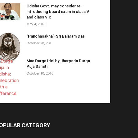
Odisha Govt. may consider re-
introducing board exam in class V
and class VII:
May 4, 2016
“Panchasakha”-Sri Balaram Das
October 28, 2015
Maa Durga Idol by Jharpada Durga
Puja Samiti
October 10, 2016
OPULAR CATEGORY