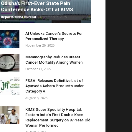
Odisha’s First-Ever State Pain
Conference Kicks-Off at KIMS
ReportOdisha Bureau
-
December 7, 2025
AI Unlocks Cancer’s Secrets For
Personalized Therapy
November 26, 2025
Mammography Reduces Breast
Cancer Mortality Among Women
October 17, 2025
FSSAI Releases Definitive List of
Ayurveda Aahara Products under
Category A
August 3, 2025
KIMS Super Speciality Hospital:
Eastern India’s First Double Knee
Replacement Surgery on 87-Year-Old
Woman Performed
August 3, 2025