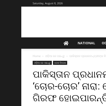
Saturday, August 8, 2026
NATIONAL
O
Home
ଓଡ଼ିଆ ରେ ପଢନ୍ତୁ
ପାକିସ୍ତାନ ପ୍ରଧାନମନ୍ତ୍ରୀଙ୍କ ବ
ଓଡ଼ିଆ ରେ ପଢନ୍ତୁ
ଦେଶ ବିଦେଶ
ପାକିସ୍ତାନ ପ୍ରଧାନ
‘ଚୋର-ଚୋର’ ନାରା:
ଗିରଫ ହୋଇପାରନ୍ତି