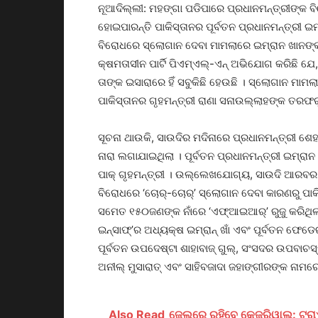
ନୂଆଦିଲ୍ଲୀ: ମହଙ୍ଗା ପଡିପାରେ ପ୍ରଧାନମନ୍ତ୍ରୀଙ୍କ ବି
ହୋଇପାରନ୍ତି ପାକିସ୍ତାନର ପୂର୍ବତନ ପ୍ରଧାନମନ୍ତ୍ରୀ 
ବିରୋଧରେ ସ୍ଲୋଗାନ ଦେବା ମାମଲାରେ ଇମ୍ରାନ ଖାନଙ୍
କ୍ଷମତାସୀନ ପାର୍ଟି ପିଏମ୍ଏଲ୍-ଏନ୍‌ ଅଭିଯୋଗ କରିଛି ଯେ,
ତାଙ୍କ ଇସାରାରେ ହିଁ ସବୁକିଛି ହେଉଛି । ସ୍ଲୋଗାନ ମାମ
ପାକିସ୍ତାନର ଗୃହମନ୍ତ୍ରୀ ରାଣା ସନାଉଲ୍ଲାହଙ୍କ ତରଫର
ସୂଚନା ଥାଉକି, ସାଉଦିର ମଦିନାରେ ପ୍ରଧାନମନ୍ତ୍ରୀ ଶେହ
ନାରା ଲଗାଯାଇଥିଲା । ପୂର୍ବତନ ପ୍ରଧାନମନ୍ତ୍ରୀ ଇମ୍ର
ପାକ୍‌ ଗୃହମନ୍ତ୍ରୀ । ଉଲ୍ଲେଖଯୋଗ୍ୟ, ସାଉଦି ଆରବର ମ
ବିରୋଧରେ ‘ଚୋର୍‌-ଚୋର୍‌’ ସ୍ଲୋଗାନ ଦେବା କାରଣରୁ ପାକ
ସମେତ ୧୫୦ଜଣଙ୍କ ନାଁରେ ‘ଏଫ୍‌ଆଇଆର୍‌’ ରୁଜୁ କରିଥିଲା
ଇନ୍‌ସାଫ୍‌’ର ଅଧ୍ୟକ୍ଷ ଇମ୍ରାନ୍‌ ଖାଁ ଏବଂ ପୂର୍ବତନ ଫେଡେରା
ପୂର୍ବତନ ଉପଦେଷ୍ଟା ଶାହାବାଜ୍‌ ଗୁଲ୍‌, ସଂସଦର ଉପବାଚସ୍
ଅନୀଲ୍‌ ମୁସାରାତ୍‌ ଏବଂ ସାହିବଜାଦା ଜହାଙ୍ଗୀରଙ୍କ ନା
Also Read
ଜେଲରେ ରହିବେ କେଜ୍ରିୱାଲ: ଟ୍ରାଏ