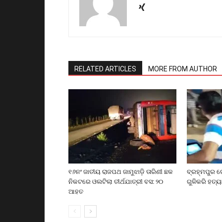
RELATED ARTICLES
MORE FROM AUTHOR
୧୬ନଂ ଜାତୀୟ ରାଜପଥ ଜାମୁଝାଡ଼ି ତାରିଣୀ ଛକ
ବ୍ରହ୍ମପୁର ର
ନିକଟରେ ଓଲଟିଲା ତୀର୍ଥଯାତ୍ରୀ ବସ: ୨୦
ଗୁଳିକରି ହତ୍ୟ
ଆହତ