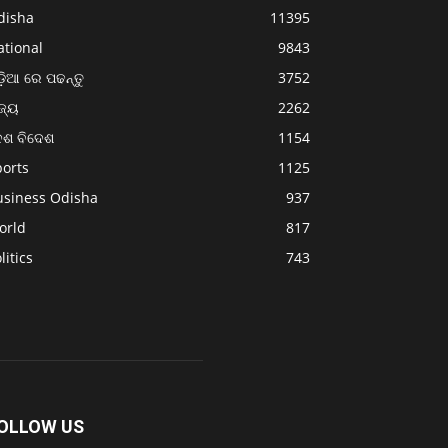
disha
11395
ational
9843
଼ିଆ ରେ ପଢନ୍ତୁ
3752
ଜ୍ୟ
2262
େଶ ବିଦେଶ
1154
ports
1125
usiness Odisha
937
orld
817
litics
743
OLLOW US