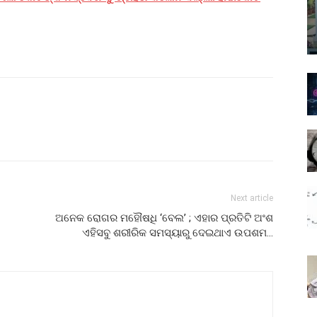
Next article
ଅନେକ ରୋଗର ମହୌଷଧି ‘ବେଲ’ ; ଏହାର ପ୍ରତିଟି ଅଂଶ
ଏହିସବୁ ଶରୀରିକ ସମସ୍ୟାରୁ ଦେଇଥାଏ ଉପଶମ…