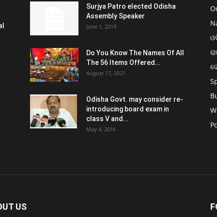
Surjya Patro elected Odisha
O
Assembly Speaker
N
al
June 1, 2019
ଓଡ
ରା
Do You Know The Names Of All
The 56 Items Offered...
ଦ
August 17, 2021
S
B
Odisha Govt. may consider re-
introducing board exam in
W
class V and...
Po
May 4, 2016
OUT US
F