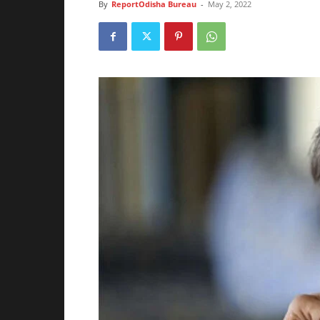
By
ReportOdisha Bureau
-
May 2, 2022