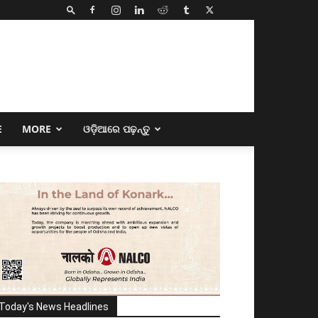
E
MORE
ଓଡ଼ିଆରେ ପଢ଼ନ୍ତୁ
Today's News Headlines