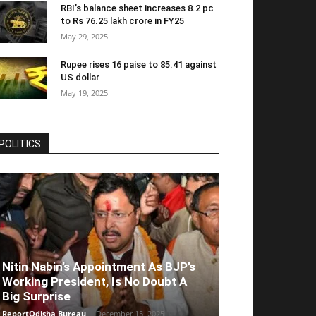
RBI’s balance sheet increases 8.2 pc
to Rs 76.25 lakh crore in FY25
May 29, 2025
Rupee rises 16 paise to 85.41 against
US dollar
May 19, 2025
POLITICS
Nitin Nabin’s Appointment As BJP’s
Working President, Is No Doubt A
Big Surprise
ReportOdisha Bureau
-
December 15, 2025