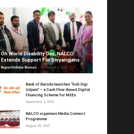
On World Disability Day, NALCO
Extends Support For Divyangjans
ReportOdisha Bureau
-
December 5, 2025
Bank of Baroda launches “bob Digi
Udyam” – a Cash Flow-Based Digital
Financing Scheme for MSEs
September 3, 2025
NALCO organises Media Connect
Programme
August 20, 2025