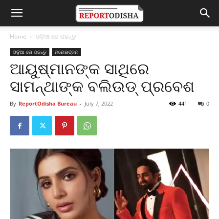
Home
ଓଡ଼ିଆ ରେ ପଢନ୍ତୁ
ଓଡ଼ିଆ ରେ ପଢନ୍ତୁ
ମନୋରଞ୍ଜନ
ଆୟୁଷ୍ମାନଙ୍କ ସାଥିରେ
ସାମନ୍ଥାଙ୍କ ବଲିଉଡ୍‌ ପ୍ରବେଶ
By
ReportOdisha Bureau
-
July 7, 2022
441
0