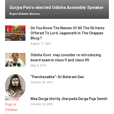
Surjya Patro elected Odisha Assembly Speaker
ReportOdisha Bureau
-
June 1, 2019
Do You Know The Names Of All The 56 Items
Offered To Lord Jagannath In The Chappan
Bhog ?
August 17, 2021
Odisha Govt. may consider re-introducing
board exam in class V and class VII:
May 4, 2016
“Panchasakha”-Sri Balaram Das
October 28, 2015
Maa Durga Idol by Jharpada Durga Puja Samiti
October 10, 2016