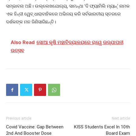
ସମ୍ଭାବନା ଅଛି। ଉଲ୍ଲେଖଯୋଗ୍ୟ, ସାମନ୍ଥା ‘ଦି ଫ୍ୟାମିଲି ମ୍ୟାନ୍’ ନାମକ
ଏକ ହିନ୍ଦୀ ୱେବ୍‌ ଧାରାବାହିକରେ ଅଭିନୟ କରି ସର୍ବଭାରତୀୟ ସ୍ତରରେ
ଦର୍ଶକଙ୍କ ମନ ଜିଣିସାରିଛନ୍ତି।
Also Read
ସୋଆ କୃଷି ମହାବିଦ୍ୟାଳୟରେ ରାୱେ ଉଦ୍‌ଯାପନୀ
ଉତ୍ସବ
Previous article
Next article
Covid Vaccine: Gap Between
KISS Students Excel In 10th
2nd And Booster Dose
Board Exam