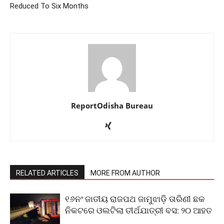
Reduced To Six Months
ReportOdisha Bureau
RELATED ARTICLES
MORE FROM AUTHOR
୧୬ନଂ ଜାତୀୟ ରାଜପଥ ଜାମୁଝାଡ଼ି ତାରିଣୀ ଛକ
ନିକଟରେ ଓଲଟିଲା ତୀର୍ଥଯାତ୍ରୀ ବସ: ୨୦ ଆହତ