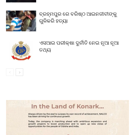
ବ୍ରହ୍ମପୁର ରେ ବରିଷ୍ଠ ଆଇନଜୀବୀଙ୍କୁ
ଗୁଳିକରି ହତ୍ୟା
ଏସଆଇ ପରୀକ୍ଷା ଦୁର୍ନୀତି ନେଇ ନୂଆ ନୂଆ
ତଥ୍ୟ