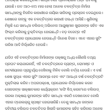
ଯାଉଛି। ଗତ ଆଠ-ନଅ ମାସ ହେଲା ଅନେକ ଚଳଚ୍ଚିତ୍ର ନିର୍ମାତା
ସାମନ୍ଥାଙ୍କୁ ନିଜନିଜ କାହାଣୀରେ ନାୟିକା ସାଜିବାକୁ ପ୍ରସ୍ତାବ ଦେଇଥିଲେ।
ଶେଷରେ ତାଙ୍କୁ ଏକ ଚଳଚ୍ଚିତ୍ରର କାହାଣୀ ପସନ୍ଦ ଆସିଛି। ଶୁଣିବାକୁ
ମିଳୁଛି ଯେ ସାମନ୍ଥା ବଲିଉଡ୍‌ ଅଭିନେତା ଆୟୁଷ୍ମାନ ଖୁରାନାଙ୍କ ସହିତ ଏକ
ଫିଲ୍ମ କରିବାକୁ ଚୁକ୍ତିବଦ୍ଧ ହୋଇଛନ୍ତି। ବଡ଼ ବଜେଟ୍‌ର ଏହି
ଚଳଚ୍ଚିତ୍ରର ପ୍ରଯୋଜକ ହେଉଛନ୍ତି ଦିନେଶ ବିଜନ। ଏବେ ଏହାର ସୁଟିଂ
ତାରିଖ ଆଦି ନିର୍ଦ୍ଧାରିତ ହେଉଛି।
ଯଦିଓ ଏହି ଚଳଚ୍ଚିତ୍ରର ନିର୍ମାତାଙ୍କ ପକ୍ଷରୁ ଅନ୍ୟ କୌଣସି ତଥ୍ୟ
ପ୍ରଘଟ କରାଯାଇନାହିଁ, ଏହି ଚଳଚ୍ଚିତ୍ରରେ ବ୍ୟଙ୍ଗ, ରୋମାଞ୍ଚ ଓ
ନାଟକୀୟତାର ପ୍ରାଚୁର୍ଯ୍ୟ ଦେଖିବାକୁ ମିଳିବ ବୋଲି ଚର୍ଚ୍ଚା ହେଉଛି। ଏ ବର୍ଷ
ଶେଷ ସୁଦ୍ଧା ଏହାର ସୁଟିଂ ଆରମ୍ଭ ହେବ ଏବଂ ଆସନ୍ତା ବର୍ଷ ଚଳଚ୍ଚିତ୍ରଟି
ମୁକ୍ତିଲାଭ କରିବ। ଅପରପକ୍ଷେ, ପ୍ରଯୋଜକ-ନିର୍ଦ୍ଦେଶକ କରନ
ଜୋହରଙ୍କ ସାକ୍ଷାତକାର କାର୍ଯ୍ୟକ୍ରମ ‘କଫି ଵିଥ୍‌ କରନ’ରେ ବଲିଉଡ୍‌
ତାରକା ଅକ୍ଷୟ କୁମାରଙ୍କ ସହିତ ସାମନ୍ଥା ଏକାଠି ଦେଖାଦେବେ ବୋଲି
ଏହାର ଟ୍ରେଲର୍‌ରୁ ସ୍ପଷ୍ଟ ହୋଇସାରିଛି। ତେଣୁ ସାମନ୍ଥା ତାଙ୍କର
ଦ୍ବିତୀୟ ବଲିଉଡ୍‌ ଚଳଚ୍ଚିତ୍ର ଖିଲାଡ଼ି କୁମାରଙ୍କ ସହିତ କରିବାର ଅନେକ