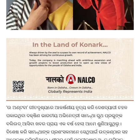
‘ଉ ଅଣ୍ଟବା’ ଗୀତଦୃଶ୍ୟରେ ଆକର୍ଷଣୀୟ ନୃତ୍ୟ କରି ଦେଶବ୍ୟାପୀ ଚହଳ
ପକାଇଥିବା ଦକ୍ଷିଣ ଭାରତୀୟ ଅଭିନେତ୍ରୀ ସାମନ୍ଥା ରୁଥ ପ୍ରଭୁଙ୍କ
ବଲିଉଡ୍‌ ଆସିବା ଖବର ପ୍ରାୟ ଏକ ବର୍ଷ ହେଲା ଆମେ ଶୁଣିଆସୁଥିଲୁ।
ବିଶେଷ କରି ସାମନ୍ଥାଙ୍କ ପ୍ରଶଂସକମାନେ ସେଥିପାଇଁ ଉତ୍କଣ୍ଠାର ସହ
ଅପେକ୍ଷା କରିରହିଥିଲେ। ଶୀଘ୍ର ସେହି ପ୍ରତୀକ୍ଷାର ଅନ୍ତ ଘଟିବାକୁ