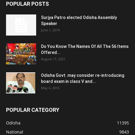
POPULAR POSTS
Surjya Patro elected Odisha Assembly
Speaker
June 1, 2019
Do You Know The Names Of All The 56 Items
Offered...
August 17, 2021
Odisha Govt. may consider re-introducing
board exam in class V and...
May 4, 2016
POPULAR CATEGORY
Odisha
11395
National
9843