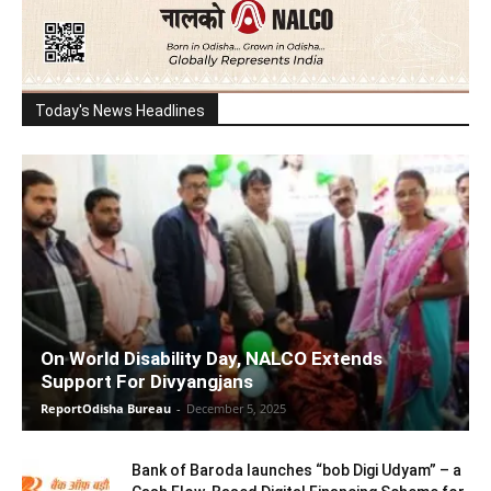
Today's News Headlines
On World Disability Day, NALCO Extends
Support For Divyangjans
ReportOdisha Bureau
-
December 5, 2025
Bank of Baroda launches “bob Digi Udyam” – a