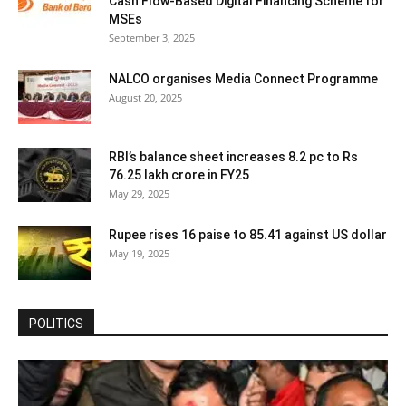
Cash Flow-Based Digital Financing Scheme for
MSEs
September 3, 2025
NALCO organises Media Connect Programme
August 20, 2025
RBI’s balance sheet increases 8.2 pc to Rs
76.25 lakh crore in FY25
May 29, 2025
Rupee rises 16 paise to 85.41 against US dollar
May 19, 2025
POLITICS