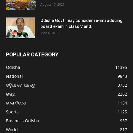
August 17, 2021
Odisha Govt. may consider re-introducing
board exam in class V and...
May 4, 2016
POPULAR CATEGORY
Odisha
11395
National
9843
ଓଡ଼ିଆ ରେ ପଢନ୍ତୁ
3752
ରାଜ୍ୟ
2262
ଦେଶ ବିଦେଶ
1154
Sports
1125
Business Odisha
937
World
817