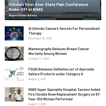
Odisha’s First-Ever State Pain Conference
Kicks-Off at KIMS
ReportOdisha Bureau
-
December 7, 2025
AI Unlocks Cancer’s Secrets For Personalized
Therapy
November 26, 2025
Mammography Reduces Breast Cancer
Mortality Among Women
October 17, 2025
FSSAI Releases Definitive List of Ayurveda
Aahara Products under Category A
August 3, 2025
KIMS Super Speciality Hospital: Eastern India’s
First Double Knee Replacement Surgery on 87-
Year-Old Woman Performed
August 3, 2025