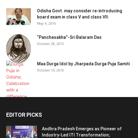
Odisha Govt. may consider re-introducing
board exam in class V and class VII:
May 4, 2016
“Panchasakha”-Sri Balaram Das
October 28, 2015
Maa Durga Idol by Jharpada Durga Puja Samiti
October 10, 2016
EDITOR PICKS
Andhra Pradesh Emerges as Pioneer of
Industry-Led ITI Transformation;