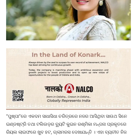
“ପୁଷ୍ପା”ରେ ଏକଦମ ସାଧାସିଧା ଚରିତ୍ରରେ ନଜର ଆସିଥିବା ସାଉଥ ସିନେ
ଇଣ୍ଡଷ୍ଟ୍ରି ତଥା ଟଲିଉଡ଼ର ବ୍ୟୁଟି କୁଇନ ରଶ୍ମିକା ମନ୍ଦନା ପ୍ରକୃତରେ
ରିୟଲ ଲାଇଫରେ ଖୁବ ହଟ, ଗ୍ଲାମରସ ଦେଖାଯାନ୍ତି । ଏହା ବ୍ୟତୀତ ନିଜ