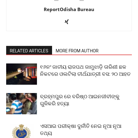
ReportOdisha Bureau
RELATED ARTICLES
MORE FROM AUTHOR
୧୬ନଂ ଜାତୀୟ ରାଜପଥ ଜାମୁଝାଡ଼ି ତାରିଣୀ ଛକ
ନିକଟରେ ଓଲଟିଲା ତୀର୍ଥଯାତ୍ରୀ ବସ: ୨୦ ଆହତ
ବ୍ରହ୍ମପୁର ରେ ବରିଷ୍ଠ ଆଇନଜୀବୀଙ୍କୁ
ଗୁଳିକରି ହତ୍ୟା
ଏସଆଇ ପରୀକ୍ଷା ଦୁର୍ନୀତି ନେଇ ନୂଆ ନୂଆ
ତଥ୍ୟ