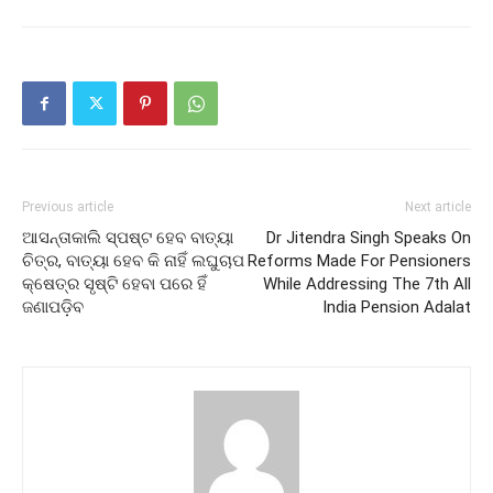
Previous article
Next article
ଆସନ୍ତାକାଲି ସ୍ପଷ୍ଟ ହେବ ବାତ୍ୟା
Dr Jitendra Singh Speaks On
ଚିତ୍ର, ବାତ୍ୟା ହେବ କି ନାହିଁ ଲଘୁଚାପ
Reforms Made For Pensioners
କ୍ଷେତ୍ର ସୃଷ୍ଟି ହେବା ପରେ ହିଁ
While Addressing The 7th All
ଜଣାପଡ଼ିବ
India Pension Adalat