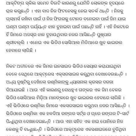
ଆକ୍ଟିଙ୍ଗ ସ୍କିଲ ସମେତ ବିଉଟି କାରଣରୁ ଯେମିତି ଲୋକଙ୍କ ହୃଦୟରେ
ରାଜ କରୁଛନ୍ତି । ଏହା ବାଦ ନିଜ ଫିଟନେସକୁ ନେଇ ସତର୍କ ଥାନ୍ତି । ନିଜକୁ
ଗ୍ଲାମର୍ସ ରଖିବା ପାଇଁ ଓ ନିଜ ଫିଗରକୁ ଟୋନଡ ବନେଇବା ପାଇଁ ଜିମ ଯାଇ
ଘଣ୍ଟା ଘଣ୍ଟା ପର୍ଯ୍ୟନ୍ତ ଝାଳ ବୁହାଇବା ପାଇଁ ପଛାନ୍ତି ନାହିଁ । ଏହି ନିକଟରେ
ହିଁ ଜିମରେ ଅଜସ୍ର ଝାଳ ବୁହାଉଥିବାର ନଜର ଆସିଛନ୍ତି ପୁଷ୍ପାର
ଶ୍ରୀବଲ୍ଲି । ଏନେଇ ଏକ ଭିଡିଓ ସୋସିଆଲ ମିଡିଆରେ ଖୁବ ଭାଇରଲ
ହେବାରେ ଲାଗିଛି ।
ନିକଟ ଅତୀତରେ ଏକ ଜିମର ଇନସାଇଡ ଭିଡିଓ ସେୟାର କରାଯାଇଥିବା
ବେଳେ ସେଥିରେ ଆକ୍ଟ୍ରେସ ଏକ୍ସରସାଇଜ କରୁଥିବା ଦେଖାଦେଉଛନ୍ତି ।
ଅନ୍ୟ ଦୃଷ୍ଟିରୁ ଦେଖିଲେ ରଶ୍ମିକାଙ୍କୁ ନ୍ୟାସନାଲ କ୍ରସର ଦରଜା
ଦିଆଯାଇଛି । ଆଉ ଏହି କାରଣରୁ ବୋଧହୁଏ ତାଙ୍କର ଏକ ଜିମ ବେଳର
ଭିଡିଓ ସୋସିଆଲ ମିଡ଼ିଆ ମାନଙ୍କରେ ଖୁବ ଭାଇରଲ ହେବାରେ ଲାଗିଛି ।
ଏହି ଭିଡିଓରେ ରଶ୍ମିକା ଜିମରେ ଏକସରସାଇଜ କରୁଥବା ନଜର ଆସିଛନ୍ତି ।
ଭିଡିଓରେ ରଶ୍ମିକା ଏକ ହଳଦିଆ ରଙ୍ଗର ସର୍ଟ୍ସ ଓ ଗ୍ରେ ରଙ୍ଗର ଟି-ସାର୍ଟ
ପିନ୍ଧିଥିବା ଦେଖାଦେଇଛନ୍ତି । ଆଉ ଏହା ସହିତ ଏକ ହାଇ ପୋନିରେ ନିଜ
କେଶକୁ ବି ବାନ୍ଧିଛନ୍ତି । ଭିଡିଓରେ ଆକ୍ଟ୍ରେସ ଏକସଶାଇଜରେ ବୁଡିଥିବା