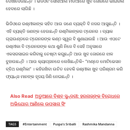
ଦେଖାଦେଉଛନ୍ତି । ଭିଡିଓଟି ସୋସିଆଲ ମିଡିଆରେ ଖୁବ ଜୋରରେ ଭାଇରଲ
ହେବାରେ ଲାଗିଛି ।
ଭିଡିଓରେ ରଶ୍ମୀକାଙ୍କ ସହିତ ଆଉ ଜଣେ ବ୍ୟକ୍ତି ବି ନଜର ଆସୁଛନ୍ତି ।
ଏହି ବ୍ୟକ୍ତି ଜଣଙ୍କ ହେଉଛନ୍ତି ରଶ୍ମିକାଙ୍କର ଟ୍ରେନର । ବ୍ୟାକ
ଗ୍ରାଉଣ୍ଡରେ ଟ୍ରେନରଙ୍କ କଣ୍ଠ ସ୍ୱର ବି ଶୁଣାଯାଉଛି । ଆଉ ଏପଟେ
ରଶ୍ମୀକା ବି ଟ୍ରେନରଙ୍କ କଥା ଶୁଣି ନିଜେ ବି ସେହି ଅନୁସାରେ
ଏକସରସାଇଜ କରିବାକୁ ଚେଷ୍ଟା କରୁଛନ୍ତି ଆଉ ଖୁବ ଜୋରରେ ଝାଳ
ବୁହାଉଛନ୍ତି । ଆଉ କ୍ୟାପ୍ସନରେ ଲେଖିଛନ୍ତିକି- “ମଣ୍ଡେ ମୋଟିଭେସନ
ବ୍ବିଥ ରଶ୍ମିକା” । କହିରଖିବା ଉଚିତ ହେବକି ରଶ୍ମୀକା ଖୁବ ପରିଶ୍ରମ କରି
ଫ୍ୟାନ୍ସ ମାନଙ୍କ ହୃଦୟ ଜିଣି ନେଇଛନ୍ତି ।
Also Read
ଅଡୁଆରେ ବିଶ୍ବ ସୁନ୍ଦରୀ: ହରନାଜ୍‌ଙ୍କ ବିରୋଧରେ
ଅଭିଯୋଗ ଆଣିଲେ ଉପସାନା ସିଂ
TAGS
#Entertainment
Puspa's Sriballi
Rashmika Mandanna