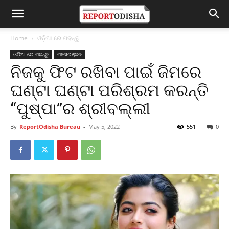
Home
ଓଡ଼ିଆ ରେ ପଢନ୍ତୁ
ଓଡ଼ିଆ ରେ ପଢନ୍ତୁ
ମନୋରଞ୍ଜନ
ନିଜକୁ ଫିଟ ରଖିବା ପାଇଁ ଜିମରେ
ଘଣ୍ଟା ଘଣ୍ଟା ପରିଶ୍ରମ କରନ୍ତି
“ପୁଷ୍ପା”ର ଶ୍ରୀବଲ୍ଲୀ
By
ReportOdisha Bureau
-
May 5, 2022
551
0