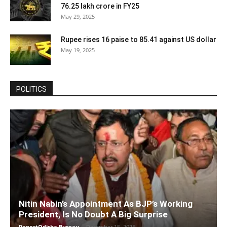
76.25 lakh crore in FY25
May 29, 2025
Rupee rises 16 paise to 85.41 against US dollar
May 19, 2025
POLITICS
Nitin Nabin’s Appointment As BJP’s Working
President, Is No Doubt A Big Surprise
ReportOdisha Bureau
-
December 15, 2025