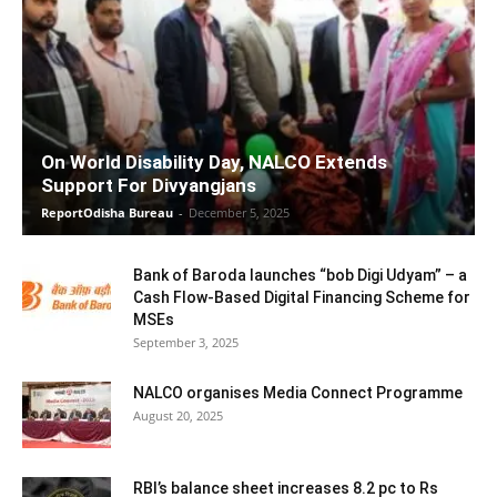
On World Disability Day, NALCO Extends
Support For Divyangjans
ReportOdisha Bureau
-
December 5, 2025
Bank of Baroda launches “bob Digi Udyam” – a
Cash Flow-Based Digital Financing Scheme for
MSEs
September 3, 2025
NALCO organises Media Connect Programme
August 20, 2025
RBI’s balance sheet increases 8.2 pc to Rs