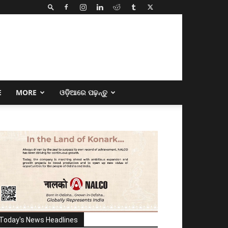
E
MORE
ଓଡ଼ିଆରେ ପଢ଼ନ୍ତୁ
Today's News Headlines