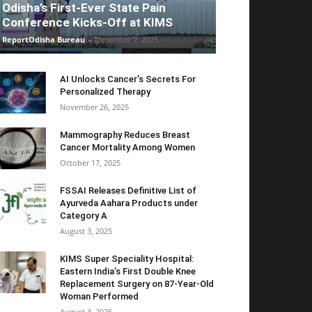
Odisha’s First-Ever State Pain
Conference Kicks-Off at KIMS
ReportOdisha Bureau
-
December 7, 2025
AI Unlocks Cancer’s Secrets For
Personalized Therapy
November 26, 2025
Mammography Reduces Breast
Cancer Mortality Among Women
October 17, 2025
FSSAI Releases Definitive List of
Ayurveda Aahara Products under
Category A
August 3, 2025
KIMS Super Speciality Hospital:
Eastern India’s First Double Knee
Replacement Surgery on 87-Year-Old
Woman Performed
August 3, 2025