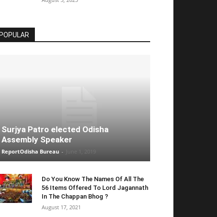
POPULAR
Surjya Patro elected Odisha
Assembly Speaker
ReportOdisha Bureau
-
June 1, 2019
Do You Know The Names Of All The
56 Items Offered To Lord Jagannath
In The Chappan Bhog ?
August 17, 2021