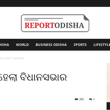
DISHA
WORLD
BUSINESS ODISHA
SPORTS
LIFESTYL
Report
ନସଭାର ବଜେଟ ଅଧିବେଶନ
 ହେଲା ବିଧାନସଭାର
Odisha
292
0