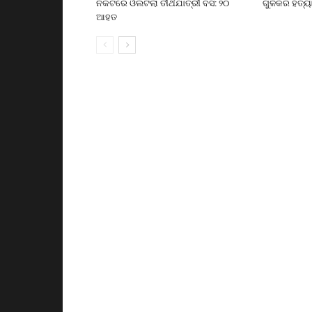
ନିକଟରେ ଓଲଟିଲା ତୀର୍ଥଯାତ୍ରୀ ବସ: ୨୦
ଗୁଳିକରି ହତ୍ୟ
ଆହତ