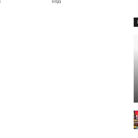
ା
ତଥ୍ୟ