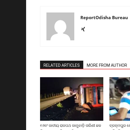
ReportOdisha Bureau
RELATED ARTICLES
MORE FROM AUTHOR
୧୬ନଂ ଜାତୀୟ ରାଜପଥ ଜାମୁଝାଡ଼ି ତାରିଣୀ ଛକ
ବ୍ରହ୍ମପୁର ର