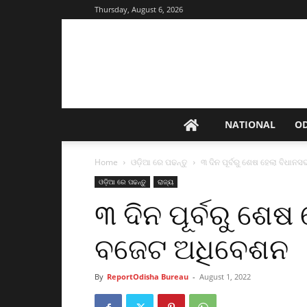
Thursday, August 6, 2026
NATIONAL
O
Home
ଓଡ଼ିଆ ରେ ପଢନ୍ତୁ
୩ ଦିନ ପୂର୍ବରୁ ଶେଷ ହେଲା ବିଧା
ଓଡ଼ିଆ ରେ ପଢନ୍ତୁ
ରାଜ୍ୟ
୩ ଦିନ ପୂର୍ବରୁ ଶେଷ
ବଜେଟ ଅଧିବେଶନ
By
ReportOdisha Bureau
-
August 1, 2022