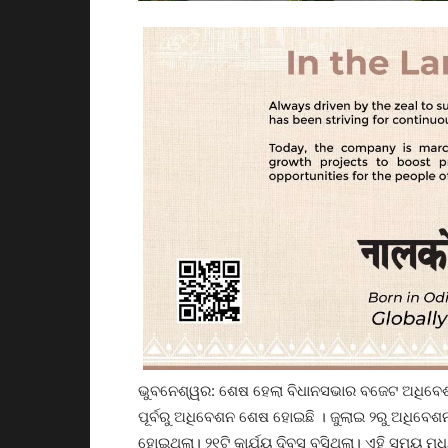
ଭୁବନେଶ୍ୱର: ଶେଷ ହେଲା ବିଧାନସଭାର ବଜେଟ ଅଧିବେଶନ। 
ପୂର୍ବରୁ ଅଧିବେଶନ ଶେଷ ହୋଇଛି । ଜୁଲାଇ ୨ରୁ ଅଧି
ହୋଇଥିଲା। ୨୧ଟି କାର୍ଯ୍ୟ ଦିବସ ବସିଥିଲା। ଏହି ସମୟ