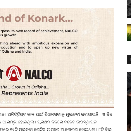
ଅନିର୍ଦ୍ଦିଷ୍ଟ କାଳ ପାଇଁ ବିଧାନସଭାକୁ ମୁଲତବୀ କରାଯାଇଛି। ୩ ଦିନ
ବେଶନ ଆରମ୍ଭ ହୋଇଥିଲା। ପ୍ରଥମ ଦିନରେ ବଜେଟ ଉପସ୍ଥାପନ
 ମଧ୍ୟରେ ୧୧ଟି ମୁଲତବୀ ନୋଟିସ ଉପରେ ଆଲୋଚନା ହୋଇଥିଲା। ୮ଟି ବିଲ