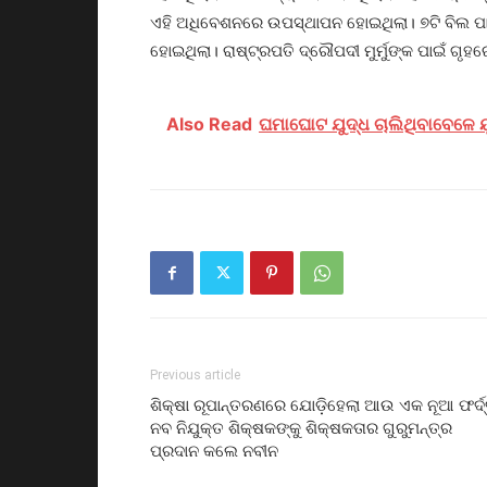
ଏହି ଅଧିବେଶନରେ ଉପସ୍ଥାପନ ହୋଇଥିଲା। ୭ଟି ବିଲ ପା
ହୋଇଥିଲା। ରାଷ୍ଟ୍ରପତି ଦ୍ରୌପଦୀ ମୁର୍ମୁଙ୍କ ପାଇଁ ଗୃ
Also Read
ଘମାଘୋଟ ଯୁଦ୍ଧ ଚାଲିଥିବାବେଳେ ୟୁକ୍ର
Previous article
ଶିକ୍ଷା ରୂପାନ୍ତରଣରେ ଯୋଡ଼ିହେଲା ଆଉ ଏକ ନୂଆ ଫର୍ଦ୍
ନବ ନିଯୁକ୍ତ ଶିକ୍ଷକଙ୍କୁ ଶିକ୍ଷକତାର ଗୁରୁମନ୍ତ୍ର
ପ୍ରଦାନ କଲେ ନବୀନ