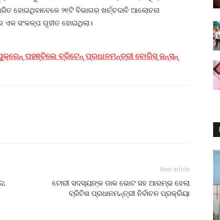
ରିତ ହୋଇଥିବାବେଳେ ୨୧ଟି ବିଭାଗର ଖର୍ଚ୍ଚଦାବି ଆଲୋଚନା
ହରେ ଏକ ସଂକଳ୍ପ ଗୃହୀତ ହୋଇଥିଲା।
େନ୍‌ ପହଞ୍ଚିଲେ ବ୍ରିଟେନ୍‌ ପ୍ରଧାନମନ୍ତ୍ରୀ ବୋରିସ୍‌ ଜନ୍‌ସନ୍‌
Next article
ଦ;
ଟୋରୀ ସଦସ୍ୟଙ୍କ ଡାକ ଭୋଟ ସହ ଆରମ୍ଭ ହେଲା
ବ୍ରିଟିଶ ପ୍ରଧାନମନ୍ତ୍ରୀ ନିର୍ବାଚନ ପ୍ରକ୍ରିୟା