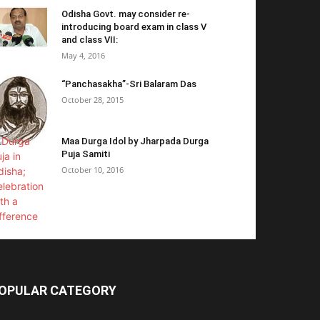
Odisha Govt. may consider re-
introducing board exam in class V
and class VII:
May 4, 2016
“Panchasakha”-Sri Balaram Das
October 28, 2015
Maa Durga Idol by Jharpada Durga
Puja Samiti
October 10, 2016
OPULAR CATEGORY