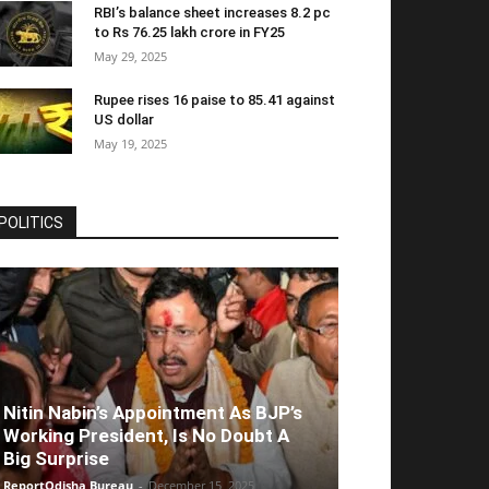
RBI’s balance sheet increases 8.2 pc
to Rs 76.25 lakh crore in FY25
May 29, 2025
Rupee rises 16 paise to 85.41 against
US dollar
May 19, 2025
POLITICS
Nitin Nabin’s Appointment As BJP’s
Working President, Is No Doubt A
Big Surprise
ReportOdisha Bureau
-
December 15, 2025