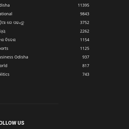
disha
11395
ational
9843
଼ିଆ ରେ ପଢନ୍ତୁ
3752
ଜ୍ୟ
2262
େଶ ବିଦେଶ
1154
ports
1125
usiness Odisha
937
orld
817
litics
743
OLLOW US