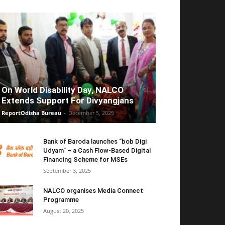
On World Disability Day, NALCO
Extends Support For Divyangjans
ReportOdisha Bureau
-
December 5, 2025
Bank of Baroda launches “bob Digi
Udyam” – a Cash Flow-Based Digital
Financing Scheme for MSEs
September 3, 2025
NALCO organises Media Connect
Programme
August 20, 2025