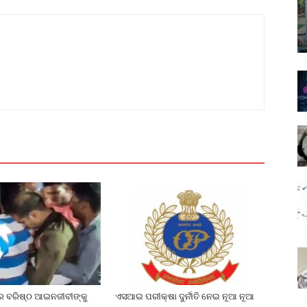
େ ବରିଷ୍ଠ ଆଇନଜୀବୀଙ୍କୁ
ଏସଆଇ ପରୀକ୍ଷା ଦୁର୍ନୀତି ନେଇ ନୂଆ ନୂଆ