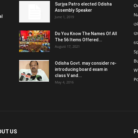
Surjya Patro elected Odisha
O
Assembly Speaker
N
al
June 1, 2019
ଓଡ
ରା
Do You Know The Names Of All
The 56 Items Offered...
ଦ
August 17, 2021
S
B
Odisha Govt. may consider re-
introducing board exam in
W
class V and...
Po
May 4, 2016
OUT US
F