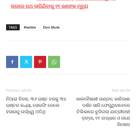
ତାରରେ ରଥ ଲାଗିଯିବାରୁ ୧୧ ଜଣଙ୍କ ମୃତ୍ଯୁ
TAGS
#twitter
Elon Musk
Previous article
Next article
ନିଆରା ବିବାହ, ୩୬ ଇଞ୍ଚ ବରକୁ ୩୪
କାଳବୈଶାଖୀ ତାଣ୍ଡବ; କାଳିଜାଈ
ଇଞ୍ଚର କନ୍ୟା, ସେଲଫି ନେଲେ
ଦର୍ଶନ ସାରି ଫେରୁଥିବାବେଳେ
ହଜାରରୁ ଊର୍ଦ୍ଧ୍ୱ ଅତିଥି
ଚିଲିକାରେ ବୁଡିଗଲା ଯାତ୍ରୀବାହୀ
ଡ଼ଙ୍ଗା, ୧୧ ଉଦ୍ଧାର ଓ ଜଣେ
ନିଖୋଜ