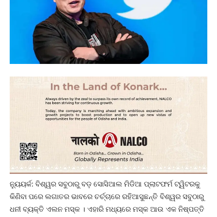
ନ୍ୟୁୟର୍କ: ବିଶ୍ୱର ସବୁଠାରୁ ବଡ଼ ସୋସିଆଲ ମିଡିଆ ପ୍ଲାଟଫର୍ମ ଟ୍ୱିଟରକୁ
କିଣିବା ପରେ ଲଗାତର ଭାବରେ ଚର୍ଚ୍ଚାରେ ରହିଆସୁଛନ୍ତି ବିଶ୍ୱର ସବୁଠାରୁ
ଧନୀ ବ୍ୟକ୍ତି ଏଲନ ମସ୍କ । ଏହାରି ମଧ୍ୟରେ ମସ୍କ ଆଉ ଏକ ନିଷ୍ପତ୍ତି