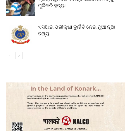
ଗୁଳିକରି ହତ୍ୟା
ଏସଆଇ ପରୀକ୍ଷା ଦୁର୍ନୀତି ନେଇ ନୂଆ ନୂଆ
ତଥ୍ୟ