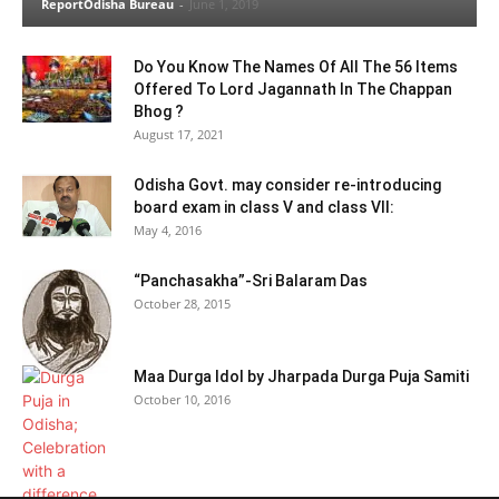
ReportOdisha Bureau
-
June 1, 2019
Do You Know The Names Of All The 56 Items
Offered To Lord Jagannath In The Chappan
Bhog ?
August 17, 2021
Odisha Govt. may consider re-introducing
board exam in class V and class VII:
May 4, 2016
“Panchasakha”-Sri Balaram Das
October 28, 2015
Maa Durga Idol by Jharpada Durga Puja Samiti
October 10, 2016