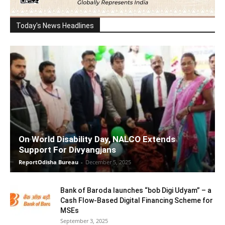
Today's News Headlines
On World Disability Day, NALCO Extends
Support For Divyangjans
ReportOdisha Bureau
-
December 5, 2025
Bank of Baroda launches “bob Digi Udyam” – a
Cash Flow-Based Digital Financing Scheme for
MSEs
September 3, 2025