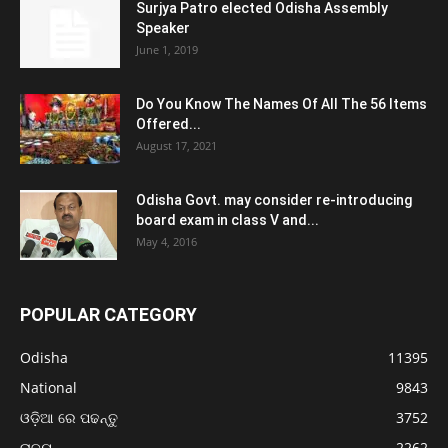
Surjya Patro elected Odisha Assembly
Speaker
June 1, 2019
Do You Know The Names Of All The 56 Items
Offered...
August 17, 2021
Odisha Govt. may consider re-introducing
board exam in class V and...
May 4, 2016
POPULAR CATEGORY
Odisha
11395
National
9843
ଓଡ଼ିଆ ରେ ପଢନ୍ତୁ
3752
ରାଜ୍ୟ
2262