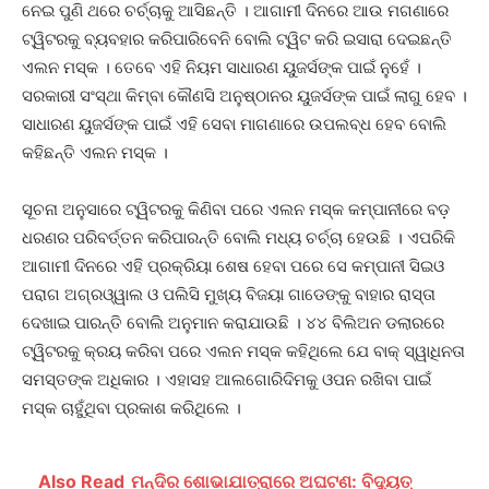
ନେଇ ପୁଣି ଥରେ ଚର୍ଚ୍ଚାକୁ ଆସିଛନ୍ତି । ଆଗାମୀ ଦିନରେ ଆଉ ମଗଣାରେ
ଟ୍ୱିଟରକୁ ବ୍ୟବହାର କରିପାରିବେନି ବୋଲି ଟ୍ୱିଟ କରି ଇସାରା ଦେଇଛନ୍ତି
ଏଲନ ମସ୍କ । ତେବେ ଏହି ନିୟମ ସାଧାରଣ ୟୁଜର୍ସଙ୍କ ପାଇଁ ନୁହେଁ ।
ସରକାରୀ ସଂସ୍ଥା କିମ୍ବା କୌଣସି ଅନୁଷ୍ଠାନର ୟୁଜର୍ସଙ୍କ ପାଇଁ ଲାଗୁ ହେବ ।
ସାଧାରଣ ୟୁଜର୍ସଙ୍କ ପାଇଁ ଏହି ସେବା ମାଗଣାରେ ଉପଲବ୍ଧ ହେବ ବୋଲି
କହିଛନ୍ତି ଏଲନ ମସ୍କ ।
ସୂଚନା ଅନୁସାରେ ଟ୍ୱିଟରକୁ କିଣିବା ପରେ ଏଲନ ମସ୍କ କମ୍ପାନୀରେ ବଡ଼
ଧରଣର ପରିବର୍ତ୍ତନ କରିପାରନ୍ତି ବୋଲି ମଧ୍ୟ ଚର୍ଚ୍ଚା ହେଉଛି । ଏପରିକି
ଆଗାମୀ ଦିନରେ ଏହି ପ୍ରକ୍ରିୟା ଶେଷ ହେବା ପରେ ସେ କମ୍ପାନୀ ସିଇଓ
ପରାଗ ଅଗ୍ରଓ୍ୱାଲ ଓ ପଲିସି ମୁଖ୍ୟ ବିଜୟା ଗାଡେଙ୍କୁ ବାହାର ରାସ୍ତା
ଦେଖାଇ ପାରନ୍ତି ବୋଲି ଅନୁମାନ କରାଯାଉଛି । ୪୪ ବିଲିଅନ ଡଲାରରେ
ଟ୍ୱିଟରକୁ କ୍ରୟ କରିବା ପରେ ଏଲନ ମସ୍କ କହିଥିଲେ ଯେ ବାକ୍ ସ୍ୱାଧିନତା
ସମସ୍ତଙ୍କ ଅଧିକାର । ଏହାସହ ଆଲଗୋରିଦିମକୁ ଓପନ ରଖିବା ପାଇଁ
ମସ୍କ ଚାହୁଁଥିବା ପ୍ରକାଶ କରିଥିଲେ ।
Also Read
ମନ୍ଦିର ଶୋଭାଯାତ୍ରାରେ ଅଘଟଣ: ବିଦ୍ୟୁତ୍‌