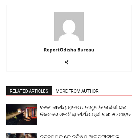
ReportOdisha Bureau
RELATED ARTICLES
MORE FROM AUTHOR
୧୬ନଂ ଜାତୀୟ ରାଜପଥ ଜାମୁଝାଡ଼ି ତାରିଣୀ ଛକ
ନିକଟରେ ଓଲଟିଲା ତୀର୍ଥଯାତ୍ରୀ ବସ: ୨୦ ଆହତ
ବ୍ରହ୍ମପୁର ରେ ବରିଷ୍ଠ ଆଇନଜୀବୀଙ୍କୁ