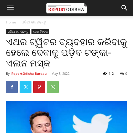
Home
ଓଡ଼ିଆ ରେ ପଢନ୍ତୁ
ଓଡ଼ିଆ ରେ ପଢନ୍ତୁ
ଦେଶ ବିଦେଶ
ଏଥର ଟ୍ୱିଟର ବ୍ୟବହାର କରିବାକୁ
ହେଲେ ଦେବାକୁ ପଡ଼ିବ ଟଙ୍କା-
ଏଲନ ମସ୍କ
By
ReportOdisha Bureau
-
May 5, 2022
412
0