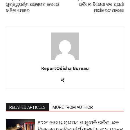
ଗୁରୁତ୍ୱପୂର୍ଣ୍ଣ ପ୍ରସ୍ତାବ ଉପରେ
ଭରିଲେ ବିରୋଧୀ ଦଳ ପ୍ରାର୍ଥୀ
ବାଜିଲା ମୋହର
ମାର୍ଗାରେଟ ଆଲଭା
ReportOdisha Bureau
RELATED ARTICLES
MORE FROM AUTHOR
୧୬ନଂ ଜାତୀୟ ରାଜପଥ ଜାମୁଝାଡ଼ି ତାରିଣୀ ଛକ
ନିକଟରେ ଓଲଟିଲା ତୀର୍ଥଯାତ୍ରୀ ବସ: ୨୦ ଆହତ