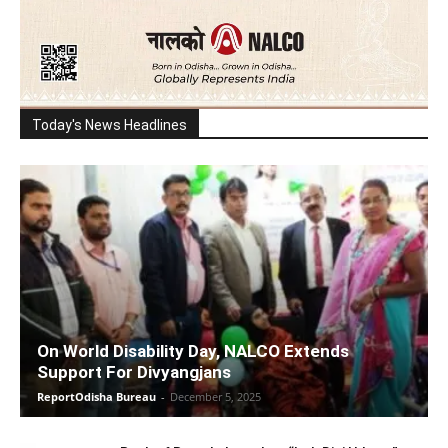
Today's News Headlines
On World Disability Day, NALCO Extends
Support For Divyangjans
ReportOdisha Bureau
-
December 5, 2025