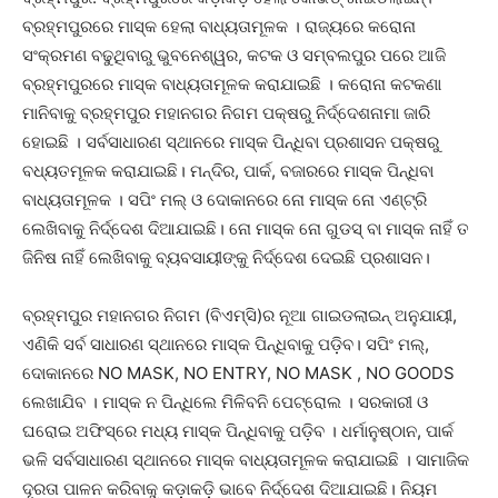
ବ୍ରହ୍ମପୁରରେ ମାସ୍କ ହେଲା ବାଧ୍ୟତାମୂଳକ । ରାଜ୍ୟରେ କରୋନା
ସଂକ୍ରମଣ ବଢୁଥିବାରୁ ଭୁବନେଶ୍ୱର, କଟକ ଓ ସମ୍ବଲପୁର ପରେ ଆଜି
ବ୍ରହ୍ମପୁରରେ ମାସ୍କ ବାଧ୍ୟତାମୂଳକ କରାଯାଇଛି । କରୋନା କଟକଣା
ମାନିବାକୁ ବ୍ରହ୍ମପୁର ମହାନଗର ନିଗମ ପକ୍ଷରୁ ନିର୍ଦ୍ଦେଶନାମା ଜାରି
ହୋଇଛି । ସର୍ବସାଧାରଣ ସ୍ଥାନରେ ମାସ୍କ ପିନ୍ଧିବା ପ୍ରଶାସନ ପକ୍ଷରୁ
ବଧ୍ୟତମୂଳକ କରାଯାଇଛି। ମନ୍ଦିର, ପାର୍କ, ବଜାରରେ ମାସ୍କ ପିନ୍ଧିବା
ବାଧ୍ୟତାମୂଳକ । ସପିଂ ମଲ୍‌ ଓ ଦୋକାନରେ ନୋ ମାସ୍କ ନୋ ଏଣ୍ଟ୍ରି
ଲେଖିବାକୁ ନିର୍ଦ୍ଦେଶ ଦିଆଯାଇଛି। ନୋ ମାସ୍କ ନୋ ଗୁଡସ୍‌ ବା ମାସ୍କ ନାହିଁ ତ
ଜିନିଷ ନାହିଁ ଲେଖିବାକୁ ବ୍ୟବସାୟୀଙ୍କୁ ନିର୍ଦ୍ଦେଶ ଦେଇଛି ପ୍ରଶାସନ।
ବ୍ରହ୍ମପୁର ମହାନଗର ନିଗମ (ବିଏମ୍‌ସି)ର ନୂଆ ଗାଇଡଲାଇନ୍‌ ଅନୁଯାୟୀ,
ଏଣିକି ସର୍ବ ସାଧାରଣ ସ୍ଥାନରେ ମାସ୍କ ପିନ୍ଧିବାକୁ ପଡ଼ିବ। ସପିଂ ମଲ୍,
ଦୋକାନରେ NO MASK, NO ENTRY, NO MASK , NO GOODS
ଲେଖାଯିବ । ମାସ୍କ ନ ପିନ୍ଧିଲେ ମିଳିବନି ପେଟ୍ରୋଲ । ସରକାରୀ ଓ
ଘରୋଇ ଅଫିସ୍‌ରେ ମଧ୍ୟ ମାସ୍କ ପିନ୍ଧିବାକୁ ପଡ଼ିବ । ଧର୍ମାନୁଷ୍ଠାନ, ପାର୍କ
ଭଳି ସର୍ବସାଧାରଣ ସ୍ଥାନରେ ମାସ୍କ ବାଧ୍ୟତାମୂଳକ କରାଯାଇଛି । ସାମାଜିକ
ଦୂରତା ପାଳନ କରିବାକୁ କଡ଼ାକଡ଼ି ଭାବେ ନିର୍ଦ୍ଦେଶ ଦିଆଯାଇଛି। ନିୟମ