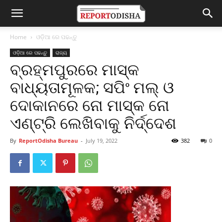
Home
ଓଡ଼ିଆ ରେ ପଢନ୍ତୁ
ଓଡ଼ିଆ ରେ ପଢନ୍ତୁ
ରାଜ୍ୟ
ବ୍ରହ୍ମପୁରରେ ମାସ୍କ
ବାଧ୍ୟତାମୂଳକ; ସପିଂ ମଲ୍‌ ଓ
ଦୋକାନରେ ନୋ ମାସ୍କ ନୋ
ଏଣ୍ଟ୍ରି ଲେଖିବାକୁ ନିର୍ଦ୍ଦେଶ
By
ReportOdisha Bureau
-
July 19, 2022
382
0