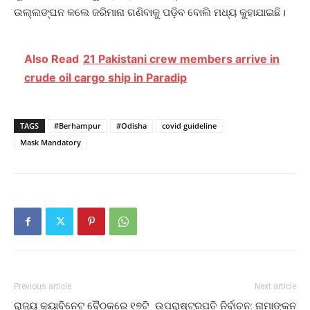
ଉଲ୍ଲଙ୍ଘନ କଲେ ଜରିମାନା ଗଣିବାକୁ ପଡ଼ିବ ବୋଲି ମଧ୍ୟ କୁହାଯାଇଛି।
Also Read
21 Pakistani crew members arrive in
crude oil cargo ship in Paradip
TAGS
#Berhampur
#Odisha
covid guideline
Mask Mandatory
Previous article
Next article
ରାଜ୍ୟ କ୍ୟାବିନେଟ ବୈଠକରେ ୧୭ଟି
ଉପରାଷ୍ଟ୍ରପତି ନିର୍ବାଚନ: ନାମାଙ୍କନ