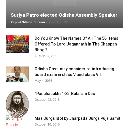
Surjya Patro elected Odisha Assembly Speaker
ReportOdisha Bureau
-
June 1, 2019
Do You Know The Names Of All The 56 Items
Offered To Lord Jagannath In The Chappan
Bhog ?
August 17, 2021
Odisha Govt. may consider re-introducing
board exam in class V and class VII:
May 4, 2016
“Panchasakha”-Sri Balaram Das
October 28, 2015
Maa Durga Idol by Jharpada Durga Puja Samiti
October 10, 2016