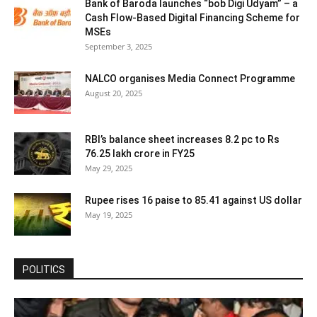
Bank of Baroda launches “bob Digi Udyam” – a
Cash Flow-Based Digital Financing Scheme for
MSEs
September 3, 2025
NALCO organises Media Connect Programme
August 20, 2025
RBI’s balance sheet increases 8.2 pc to Rs
76.25 lakh crore in FY25
May 29, 2025
Rupee rises 16 paise to 85.41 against US dollar
May 19, 2025
POLITICS