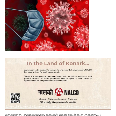
ବ୍ରହ୍ମପୁର: ବ୍ରହ୍ମପୁରରେ କଡ଼ାକଡ଼ି ହେଲା କୋଭିଡ୍ ଗାଇଡଲାଇନ୍।