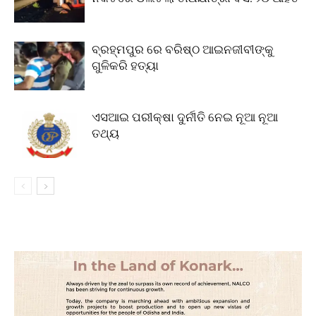
ବ୍ରହ୍ମପୁର ରେ ବରିଷ୍ଠ ଆଇନଜୀବୀଙ୍କୁ
ଗୁଳିକରି ହତ୍ୟା
ଏସଆଇ ପରୀକ୍ଷା ଦୁର୍ନୀତି ନେଇ ନୂଆ ନୂଆ
ତଥ୍ୟ