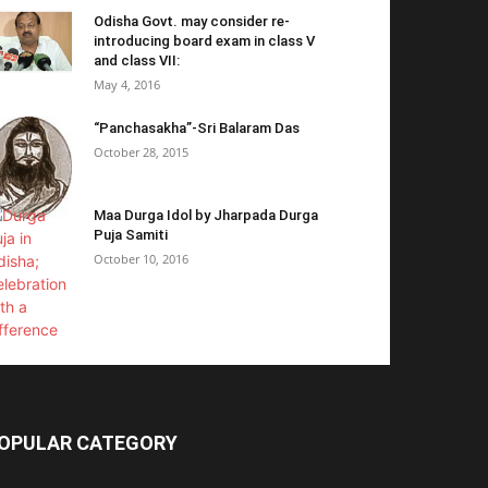
Odisha Govt. may consider re-
introducing board exam in class V
and class VII:
May 4, 2016
“Panchasakha”-Sri Balaram Das
October 28, 2015
Maa Durga Idol by Jharpada Durga
Puja Samiti
October 10, 2016
OPULAR CATEGORY