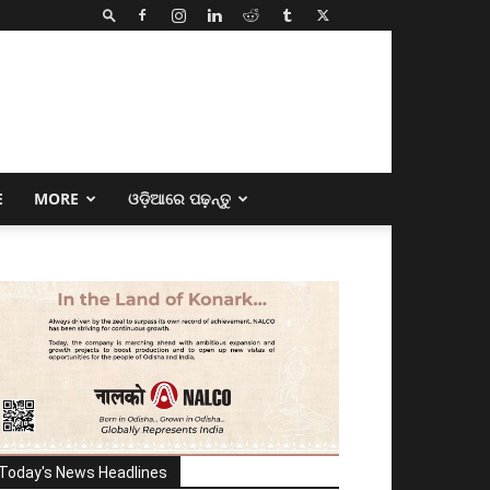
E
MORE
ଓଡ଼ିଆରେ ପଢ଼ନ୍ତୁ
Today's News Headlines