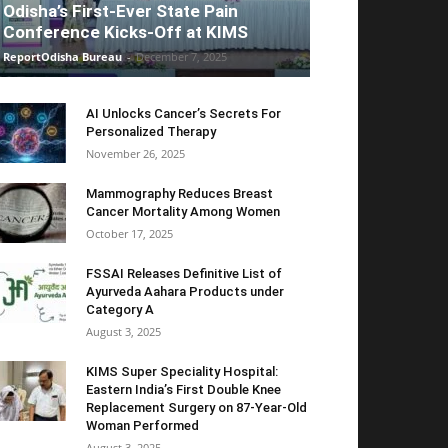
Odisha’s First-Ever State Pain
Conference Kicks-Off at KIMS
ReportOdisha Bureau
-
December 7, 2025
AI Unlocks Cancer’s Secrets For
Personalized Therapy
November 26, 2025
Mammography Reduces Breast
Cancer Mortality Among Women
October 17, 2025
FSSAI Releases Definitive List of
Ayurveda Aahara Products under
Category A
August 3, 2025
KIMS Super Speciality Hospital:
Eastern India’s First Double Knee
Replacement Surgery on 87-Year-Old
Woman Performed
August 3, 2025