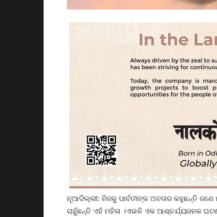
ନୂଆଦିଲ୍ଲୀ: ନିଜକୁ ପାର୍ବତୀଙ୍କ ଅବତାର କହୁଛନ୍ତି ଜଣେ 
ଚାହୁଁଛନ୍ତି ଏହି ମହିଳା ।ଏଭଳି ଏକ ଆଶ୍ଚର୍ଯ୍ୟଜନକ ଘଟଣ