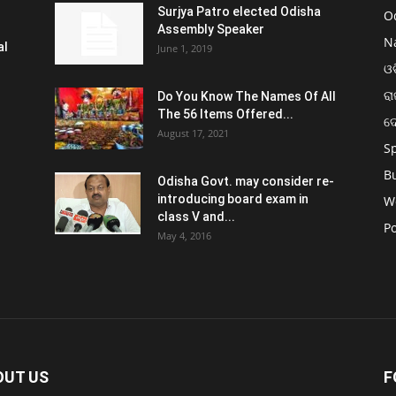
Surjya Patro elected Odisha
O
Assembly Speaker
N
al
June 1, 2019
ଓଡ
ରା
Do You Know The Names Of All
The 56 Items Offered...
ଦ
August 17, 2021
S
B
Odisha Govt. may consider re-
introducing board exam in
W
class V and...
Po
May 4, 2016
OUT US
F