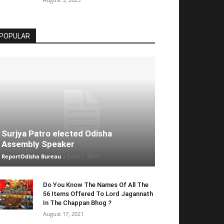
POPULAR
Surjya Patro elected Odisha
Assembly Speaker
ReportOdisha Bureau
-
June 1, 2019
Do You Know The Names Of All The
56 Items Offered To Lord Jagannath
In The Chappan Bhog ?
August 17, 2021