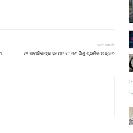
Next article
ା
୧୧ ନାବାଳିକାଙ୍କ ସମେତ ୧୮ ଜଣ ଶିଶୁ ଶ୍ରମିକ ଉଦ୍ଧାର