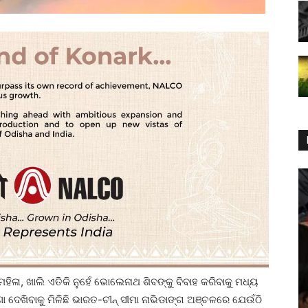
ମହିଳା, ଖାଲି ଏତିକି ନୁହେଁ ଭୋଲେନାଥ ଶିବଙ୍କୁ ବିବାହ କରିବାକୁ ମଧ୍ୟ
ା ଦେଖିବାକୁ ମିଳିଛି ଭାରତ-ଚୀନ୍ ସୀମା ନାଭିଡାଙ୍ଗ ଅଞ୍ଚଳରେ ଯେଉଁଠି