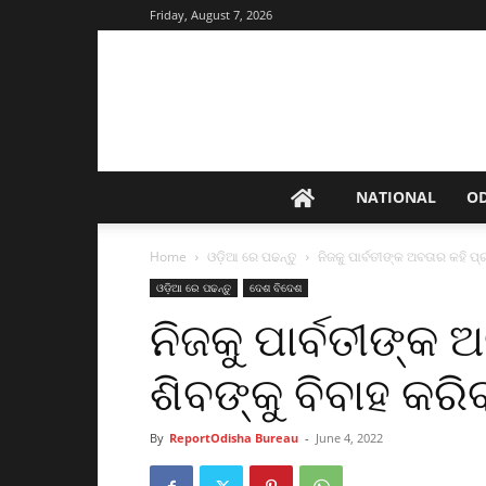
Friday, August 7, 2026
NATIONAL
O
Home
ଓଡ଼ିଆ ରେ ପଢନ୍ତୁ
ନିଜକୁ ପାର୍ବତୀଙ୍କ ଅବତାର କହି ପ୍ରଭ
ଓଡ଼ିଆ ରେ ପଢନ୍ତୁ
ଦେଶ ବିଦେଶ
ନିଜକୁ ପାର୍ବତୀଙ୍କ 
ଶିବଙ୍କୁ ବିବାହ କରିବା
By
ReportOdisha Bureau
-
June 4, 2022