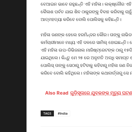
ବେଆଇନ ଭାବେ ରହୁଛନ୍ତି ଏହି ମହିଳା। ଲକ୍ଷ୍ନୌର ଏହି ମ
କୈଳାଶ ପର୍ବତ ଯାଇ ଶିବ ଠାକୁରଙ୍କୁ ବିବାହ କରିବାକୁ ଚାହୁ
ଆତ୍ମହତ୍ୟା କରିବେ ବୋଲି ପୋଲିସକୁ କହିଛନ୍ତି।
ମହିଳା ଜଣଙ୍କ ହେଲେ ହରମିନ୍ଦର କୌର। ତାଙ୍କୁ ନାଭି
କର୍ମଚାରୀମାନେ ମଧ୍ୟ ଏହି ଦଳରେ ସାମିଲ୍‌ ହୋଇଛନ୍ତି
ଏହି ମହିଳା ଉପ-ଡିଭିଜନାଲ ମାଜିଷ୍ଟ୍ରେଟଙ୍କ ଠାରୁ ୧୫
ଯାଇଥିଲେ। କିନ୍ତୁ ମେ ୨୫ ରେ ଅନୁମତି ଅବଧି ସମାପ୍ତ
ପୋଲିସ୍‌ ତାଙ୍କୁ ସେଠାରୁ ହଟିବାକୁ କହିବାରୁ ମହିଳା ଜଣ
କରିବେ ବୋଲି କହିଥିଲେ। ମହିଳାଙ୍କ କଥାବାର୍ତ୍ତାରୁ ସେ
Also Read
ଗୁଡ଼ିସୂତାରେ ଯୁବକଙ୍କ ମୃତ୍ୟୁ ଘ
TAGS
#India