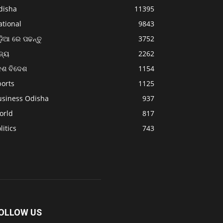
disha
11395
ational
9843
଼ିଆ ରେ ପଢନ୍ତୁ
3752
ଜ୍ୟ
2262
େଶ ବିଦେଶ
1154
ports
1125
usiness Odisha
937
orld
817
litics
743
OLLOW US