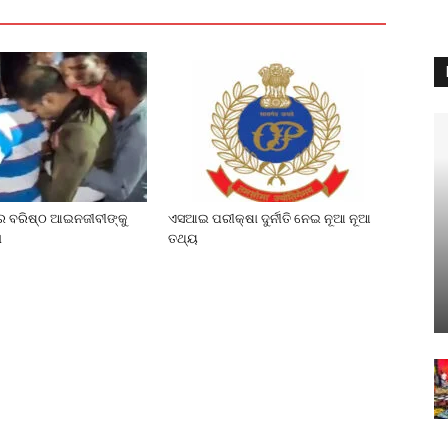
େ ବରିଷ୍ଠ ଆଇନଜୀବୀଙ୍କୁ
ଏସଆଇ ପରୀକ୍ଷା ଦୁର୍ନୀତି ନେଇ ନୂଆ ନୂଆ
ା
ତଥ୍ୟ