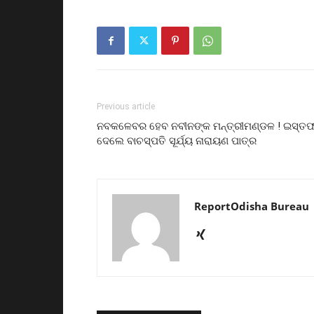
Previous article
ନବକଳେବର ହେବ ନବୀନଙ୍କ ମନ୍ତ୍ରୀମଣ୍ଡଳ ! ଇସ୍ତଫ
ଦେଲେ ବାଚସ୍ପତି ସୂର୍ଯ୍ୟ ନାରାୟଣ ପାତ୍ର
ReportOdisha Bureau