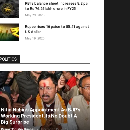
RBI’s balance sheet increases 8.2 pc
to Rs 76.25 lakh crore in FY25
May 29, 2025
Rupee rises 16 paise to 85.41 against
US dollar
May 19, 2025
POLITICS
Nitin Nabin’s Appointment As BJP’s
Working President, Is No Doubt A
Big Surprise
ReportOdisha Bureau
-
December 15, 2025