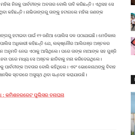
ହିଳା ନିଜକୁ ପାର୍ବତୀଙ୍କ ଅବତାର ବୋଲି ଦାବି କରିଛନ୍ତି। ଏଥିସହ ସେ
ଁଥିବା କହିଛନ୍ତି। ନାଭିଡାଙ୍ଗରୁ ତାଙ୍କୁ ହଟାଗଲେ ମହିଳା ଜଣଙ୍କ
ଡାଙ୍ଗରୁ ହଟାଇବା ପାଇଁ ୧୨ ଜଣିଆ ପୋଲିସ ଦଳ ପଠାଯାଇଛି। ମେଡିକାଲ
। ପୋଲିସ ଅଧିକାରୀ କହିଛନ୍ତି ଯେ, ଲକ୍ଷ୍ନୌର ଆଲିଗଞ୍ଜ ଅଞ୍ଚଳର
ଦିନ ଅନୁମତି ନେଇ ଏଠାକୁ ଆସିଥିଲେ। ପରେ ତାଙ୍କ ମାଆଙ୍କ ସହ ଗୁଞ୍ଜି
 ହେବା ପରେ ମଧ୍ୟ ସେ ଅଞ୍ଚଳ ଛାଡିବାକୁ ମନା କରିଦେଇଥିଲେ।
 ନିଜକୁ ପାର୍ବତୀଙ୍କ ଅବତାର ବୋଲି କହିଥିଲେ। ଏବଂ ଭୋଳେନାଥଙ୍କୁ ବିବାହ
 ମାନସିକ ସ୍ତରରେ ଅସୁସ୍ଥ ଥିବା ସନ୍ଦେହ କରାଯାଉଛି।
ଟଣା : କମିଶନରରେଟ ପୁଲିସର ତନାଘନା