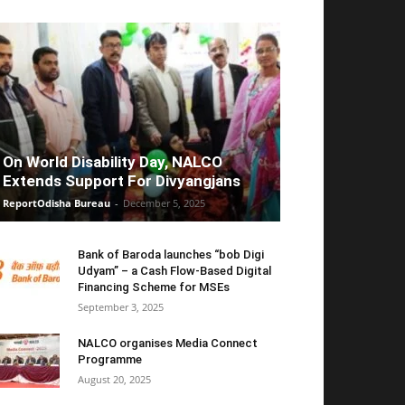
On World Disability Day, NALCO
Extends Support For Divyangjans
ReportOdisha Bureau
-
December 5, 2025
Bank of Baroda launches “bob Digi
Udyam” – a Cash Flow-Based Digital
Financing Scheme for MSEs
September 3, 2025
NALCO organises Media Connect
Programme
August 20, 2025