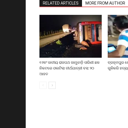
RELATED ARTICLES
MORE FROM AUTHOR
୧୬ନଂ ଜାତୀୟ ରାଜପଥ ଜାମୁଝାଡ଼ି ତାରିଣୀ ଛକ
ବ୍ରହ୍ମପୁର ର
ନିକଟରେ ଓଲଟିଲା ତୀର୍ଥଯାତ୍ରୀ ବସ: ୨୦
ଗୁଳିକରି ହତ୍ୟ
ଆହତ