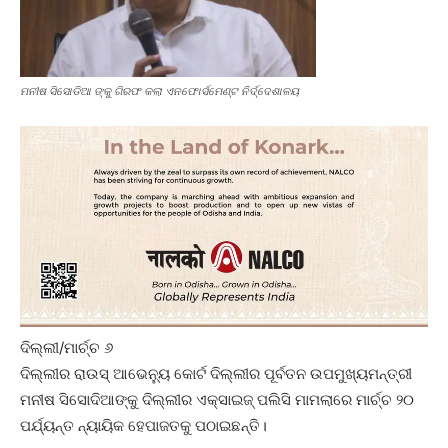
ମନୀଷ ସିସୋଡିଆ ଙ୍କୁ ଗିରଫ କଲା ଏନଫୋର୍ସମେଣ୍ଟ ନିର୍ଦ୍ଦେଶାଳୟ
ଦିଲ୍ଲୀ/ମାର୍ଚ୍ଚ ୬
ଦିଲ୍ଲୀର ରାଉସ୍ ଆଭେନ୍ୟୁ କୋର୍ଟ ଦିଲ୍ଲୀର ପୂର୍ବତନ ଉପମୁଖ୍ୟମନ୍ତ୍ରୀ
ମନୀଷ ସିସୋଦିଆଙ୍କୁ ଦିଲ୍ଲୀର ଏକ୍ସାଇଜ୍ ପଲିସି ମାମଲାରେ ମାର୍ଚ୍ଚ ୨୦
ପର୍ଯ୍ୟନ୍ତ ନ୍ୟାୟିକ ହେପାଜତକୁ ପଠାଇଛନ୍ତି।