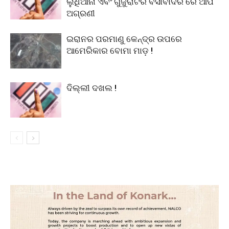
ଲୁଧିଆନା ଏବଂ ଗୁଜୁରାଟର ବିସାବାଦର ରେ ଆପ
ଅଗ୍ରଣୀ
ଇରାନର ପରମାଣୁ କେନ୍ଦ୍ର ଉପରେ
ଆମେରିକାର ବୋମା ମାଡ଼ !
ଦିଲ୍ଲୀ ଦଖଲ !