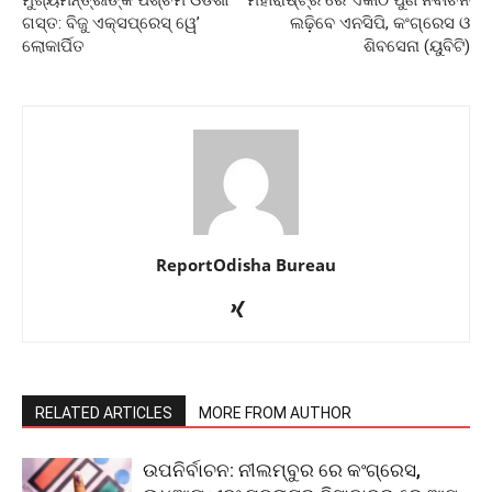
ଗସ୍ତ: ବିଜୁ ଏକ୍ସପ୍ରେସ୍‌ ୱେ’
ଲଢ଼ିବେ ଏନସିପି, କଂଗ୍ରେସ ଓ
ଲୋକାର୍ପିତ
ଶିବସେନା (ୟୁବିଟି)
ReportOdisha Bureau
RELATED ARTICLES
MORE FROM AUTHOR
ଉପନିର୍ବାଚନ: ନୀଲମ୍ବୁର ରେ କଂଗ୍ରେସ,