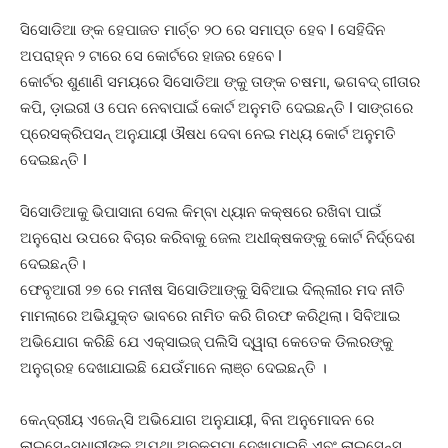
ସିସୋଡିଆ ଙ୍କ ହେପାଜତ ମାର୍ଚ୍ଚ ୨୦ ରେ ସମାପ୍ତ ହେବ I ସେହିଦିନ
ଅପରାହ୍ନ ୨ ଟାରେ ସେ କୋର୍ଟରେ ହାଜର ହେବେ I
କୋର୍ଟର ଶୁଣାଣି ସମୟରେ ସିସୋଡିଆ ଙ୍କୁ ତାଙ୍କ ଚଷମା, ଭଗବଦ୍ ଗୀତାର
କପି, ଡ଼ାଇରୀ ଓ ପେନ ନେବାପାଇଁ କୋର୍ଟ ଅନୁମତି ଦେଇଛନ୍ତି I ସାଙ୍ଗରେ
ପ୍ରେସକ୍ରିପସନ୍ ଅନୁଯାୟୀ ଔଷଧ ଦେବା ନେଇ ମଧ୍ୟ କୋର୍ଟ ଅନୁମତି
ଦେଇଛନ୍ତି I
ସିସୋଡିଆକୁ ଭିପାସାନା ସେଲ କିମ୍ବା ଧ୍ୟାନ କକ୍ଷରେ ରଖିବା ପାଇଁ
ଅନୁରୋଧ ଉପରେ ବିଚାର କରିବାକୁ ଜେଲ ଅଧୀକ୍ଷକଙ୍କୁ କୋର୍ଟ ନିର୍ଦ୍ଦେଶ
ଦେଇଛନ୍ତି।
ଫେବୃଆରୀ ୨୭ ରେ ମନୀଷ ସିସୋଡିଆଙ୍କୁ ସିବିଆଇ ଦିଲ୍ଲୀର ମଦ ନୀତି
ମାମଲାରେ ଅଭିଯୁକ୍ତ ଭାବରେ ନାମିତ କରି ଗିରଫ କରିଥିଲା। ସିବିଆଇ
ଅଭିଯୋଗ କରିଛି ଯେ ଏକ୍ସାଇଜ୍ ପଲିସି ଦ୍ୱାରା କେତେକ ଡିଲରଙ୍କୁ
ଅନୁଗ୍ରହ ଦେଖାଯାଇଛି ଯେଉଁମାନେ ଲାଞ୍ଚ ଦେଇଛନ୍ତି ।
କେନ୍ଦ୍ରୀୟ ଏଜେନ୍ସି ଅଭିଯୋଗ ଅନୁଯାୟୀ, ବିନା ଅନୁମୋଦନ ରେ
ଲାଇସେନ୍ସଧାରୀଙ୍କୁ ଅଯଥା ଅନୁକମ୍ପା ଦେଖାଯାଇଛି ଏବଂ ଲାଇସେନ୍ସ