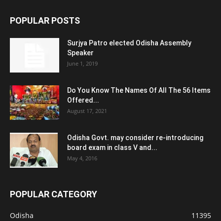
POPULAR POSTS
Surjya Patro elected Odisha Assembly
Speaker
June 1, 2019
Do You Know The Names Of All The 56 Items
Offered...
August 17, 2021
Odisha Govt. may consider re-introducing
board exam in class V and...
May 4, 2016
POPULAR CATEGORY
Odisha
11395