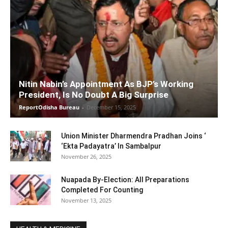
Nitin Nabin’s Appointment As BJP’s Working
President, Is No Doubt A Big Surprise
ReportOdisha Bureau
-
December 15, 2025
Union Minister Dharmendra Pradhan Joins ‘
‘Ekta Padayatra’ In Sambalpur
November 26, 2025
Nuapada By-Election: All Preparations
Completed For Counting
November 13, 2025