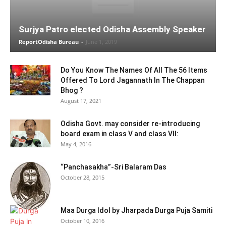
Surjya Patro elected Odisha Assembly Speaker
ReportOdisha Bureau
-
June 1, 2019
Do You Know The Names Of All The 56 Items
Offered To Lord Jagannath In The Chappan
Bhog ?
August 17, 2021
Odisha Govt. may consider re-introducing
board exam in class V and class VII:
May 4, 2016
“Panchasakha”-Sri Balaram Das
October 28, 2015
Maa Durga Idol by Jharpada Durga Puja Samiti
October 10, 2016