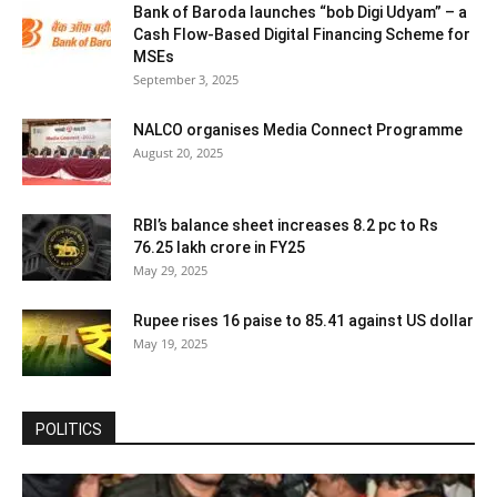
Bank of Baroda launches “bob Digi Udyam” – a
Cash Flow-Based Digital Financing Scheme for
MSEs
September 3, 2025
NALCO organises Media Connect Programme
August 20, 2025
RBI’s balance sheet increases 8.2 pc to Rs
76.25 lakh crore in FY25
May 29, 2025
Rupee rises 16 paise to 85.41 against US dollar
May 19, 2025
POLITICS