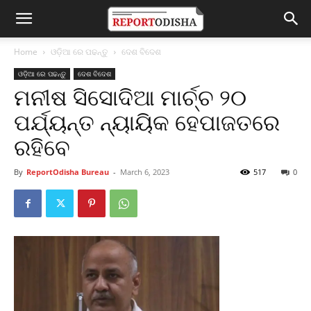
Home
ଓଡ଼ିଆ ରେ ପଢନ୍ତୁ
ଦେଶ ବିଦେଶ
ଓଡ଼ିଆ ରେ ପଢନ୍ତୁ
ଦେଶ ବିଦେଶ
ମନୀଷ ସିସୋଦିଆ ମାର୍ଚ୍ଚ ୨୦
ପର୍ଯ୍ୟନ୍ତ ନ୍ୟାୟିକ ହେପାଜତରେ
ରହିବେ
By
ReportOdisha Bureau
-
March 6, 2023
517
0