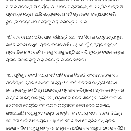
ସାଂସଦ ପ୍ରସନ୍ନ ଆଚାର୍ଯ୍ୟ, ଡ. ଅମର ପଟ୍ଟନାୟକ, ଡ. ସସ୍ମିତ ପାତ୍ର ଓ
ପ୍ରଶାନ୍ତ ନନ୍ଦ। ଆଜି ଶୂନ୍ୟକାଳରେ ଏହି ପ୍ରସଙ୍ଗ ଉତ୍ଥାପନ କରି
ତୁରନ୍ତ ପଦକ୍ଷେପ ନେବାକୁ ଦାବି କରିଛନ୍ତି ସାଂସଦ।
ଏହି ସାଂସଦମାନେ ଅଭିଯୋଗ କରିଛନ୍ତି ଯେ, ଏଫସିଆଇ ଉଦ୍ଦେଶ୍ୟମୂଳକ
ଭାବେ ବଳକା ଉଷୁନା ଚାଉଳ ଉଠାଉନାହିଁ। ଏଥିଯୋଗୁଁ ରାଜ୍ୟର ବହୁଚାଷୀ
ପ୍ରଭାବିତ ହେଉଛନ୍ତି। ତେଣୁ ଏହାକୁ ଦୃଷ୍ଟିରେ ରଖି ତୁରନ୍ତ ବଳକା ଉଷୁନା
ଚାଉଳ ଉଠାଇବାକୁ ଦାବି କରିଛନ୍ତି ବିଜେଡି ସାଂସଦ।
ଏହା ପୂର୍ବରୁ ଗତବର୍ଷ ମଧ୍ୟ ଏହି ଦାବି ନେଇ ବିଜେଡି ସାଂସଦମାନଙ୍କ ଏକ
ପ୍ରତିନିଧିମଣ୍ଡଳ କେନ୍ଦ୍ର ଖାଦ୍ୟ ଓ ଖାଉଟି ବିତରଣ ମନ୍ତ୍ରୀ ପୀୟୂଷ
ଗୋୟଲଙ୍କୁ ଭେଟି ସ୍ମାରକପତ୍ର ପ୍ରଦାନ କରିଥିଲେ। ସ୍ମାରକପତ୍ରରେ
ଉଲ୍ଲେଖ କରାଯାଇଥିଲା ଯେ, ଓଡ଼ିଶାରେ ଚଳିତ ଖରିଫ୍‌ ମାର୍କେଟିଂ କାଳ‌ରେ
୫୨ ଲକ୍ଷ ମେଟ୍ରିକ ଟନ ଚାଉଳ ଉତ୍ପାଦନ ହେବା ନେଇ ଲକ୍ଷ୍ୟ
ରଖାଯାଇଛି। ଏଥିରୁ ୨୪ ଲକ୍ଷ ମେଟ୍ରିକ ଟନ୍‌ ରାଜ୍ୟ ସରକାରଙ୍କ ବିଭିନ୍ନ
ଯୋଜନା ପାଇଁ ଆବଶ୍ୟକ। ଏହା ବାଦ୍‌ ୨୮ ଲକ୍ଷ ମେଟ୍ରିକ ଟନ୍‌ ଚାଉଳ
ବଳକା ରହିବ। ଏଥିରୁ ମାତ୍ର ୪ ଲକ୍ଷ ମେଟ୍ରିକ ଟନ ଅରୁଆ ଚାଉଳ ରହିଛି।