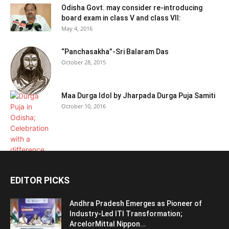
Odisha Govt. may consider re-introducing
board exam in class V and class VII:
May 4, 2016
“Panchasakha”-Sri Balaram Das
October 28, 2015
Maa Durga Idol by Jharpada Durga Puja Samiti
October 10, 2016
EDITOR PICKS
Andhra Pradesh Emerges as Pioneer of
Industry-Led ITI Transformation;
ArcelorMittal Nippon...