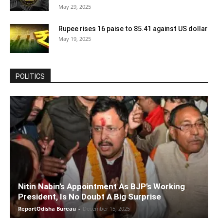
May 29, 2025
Rupee rises 16 paise to 85.41 against US dollar
May 19, 2025
POLITICS
Nitin Nabin’s Appointment As BJP’s Working
President, Is No Doubt A Big Surprise
ReportOdisha Bureau
-
December 15, 2025