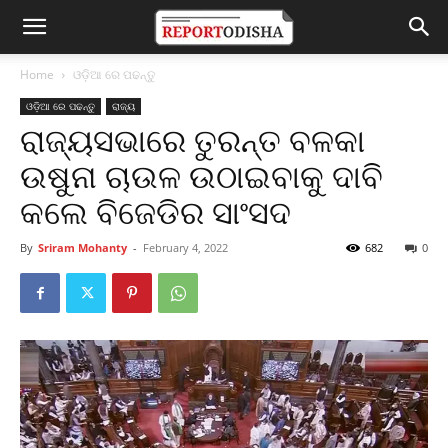
Home
ଓଡ଼ିଆ ରେ ପଢନ୍ତୁ
ଓଡ଼ିଆ ରେ ପଢନ୍ତୁ
ରାଜ୍ୟ
ରାଜ୍ୟସଭାରେ ତୁରନ୍ତ ବଳକା
ଉଷୁନା ଚାଉଳ ଉଠାଇବାକୁ ଦାବି
କଲେ ବିଜେଡିର ସାଂସଦ
By
Sriram Mohanty
-
February 4, 2022
682
0