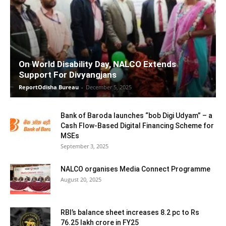
On World Disability Day, NALCO Extends
Support For Divyangjans
ReportOdisha Bureau
-
December 5, 2025
Bank of Baroda launches “bob Digi Udyam” – a
Cash Flow-Based Digital Financing Scheme for
MSEs
September 3, 2025
NALCO organises Media Connect Programme
August 20, 2025
RBI’s balance sheet increases 8.2 pc to Rs
76.25 lakh crore in FY25