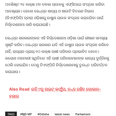
ଅବଶିଷ୍ଟ ୨୪ ଲକ୍ଷ ଟନ ବଳକା ଚାଉଳକୁ ଏଫ୍‌ସିଆଇ ସଂଗ୍ରହ କରିବା
ଆବଶ୍ୟକ। ହେଲେ କେନ୍ଦ୍ର ଖାଦ୍ୟ ଓ ଖାଉଟି ବିତରଣ ବିଭାଗ
(ଡିଏଫ୍‌ପିଡି) ଦ୍ବାରା ଓଡ଼ିଶାରୁ ଉଷୁନା ଚାଉଳ ସଂଗ୍ରହ କରାନ‌ଯିବା ପାଇଁ
ନିର୍ଦ୍ଦେଶନାମା ଜାରି କରାଯାଇଛି।
କେନ୍ଦ୍ର ସରକାରଙ୍କର ଏହି ନିର୍ଦ୍ଦେଶନାମା ଓଡ଼ିଶା ପାଇଁ ଭୀଷଣ ସମସ୍ୟା
ସୃଷ୍ଟି କରିବ। କେନ୍ଦ୍ର ସରକାର ଯଦି ଏହି ଉଷୁନା ଚାଉଳ ସଂଗ୍ରହ କରିବେ
ନାହିଁ, ରାଜ୍ୟର ପ୍ରାୟ ୧୦ ଲକ୍ଷ ଚାଷୀ ପରିବାର ପ୍ରଭାବିତ ହେ‌ବେ।
କରୋନା ମହାମାରୀ ସ୍ଥିତିରେ ଏହି ଚାଷୀ ପରିବାରମାନଙ୍କ ଭାଗ୍ୟ ଦୁର୍ଦ୍ଦିନକୁ
ଠେଲି ହୋଇଯିବ। ‌ତେଣୁ ଡିଏଫ୍‌ପିଡି ନିର୍ଦ୍ଦେଶନାମାକୁ ତୁରନ୍ତ ପରିବର୍ତ୍ତନ
କରାଯାଉ।
Also Read
ରାତି ୯ରୁ ନାଇଟ୍ କର୍ଫ୍ୟୁ, ବନ୍ଦ ରହିବ ଦୋକାନ-
ବଜାର
TAGS
#BJD MP
#Odisha
latest news
Parliament