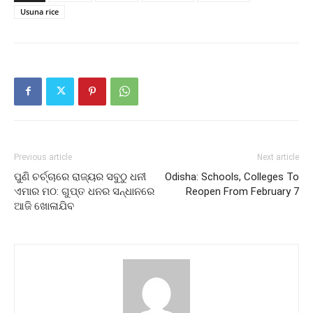
Usuna rice
Previous article
Next article
ପୁଣି ଚର୍ଚ୍ଚାରେ ରାଜ୍ୟର ସବୁଠୁ ଧନୀ
Odisha: Schools, Colleges To
ଏମାର ମଠ: ଗୁପ୍ତ ଧନର ସନ୍ଧାନରେ
Reopen From February 7
ଆଜି ଖୋଳାଯିବ