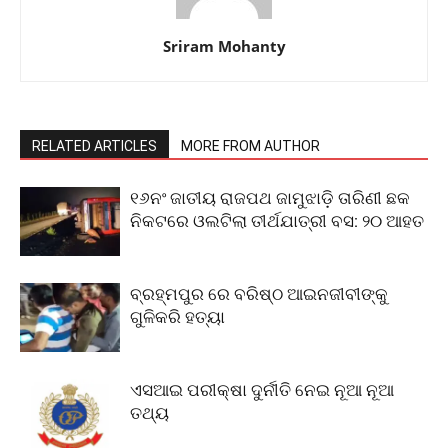
Sriram Mohanty
RELATED ARTICLES
MORE FROM AUTHOR
୧୬ନଂ ଜାତୀୟ ରାଜପଥ ଜାମୁଝାଡ଼ି ତାରିଣୀ ଛକ
ନିକଟରେ ଓଲଟିଲା ତୀର୍ଥଯାତ୍ରୀ ବସ: ୨୦ ଆହତ
ବ୍ରହ୍ମପୁର ରେ ବରିଷ୍ଠ ଆଇନଜୀବୀଙ୍କୁ
ଗୁଳିକରି ହତ୍ୟା
ଏସଆଇ ପରୀକ୍ଷା ଦୁର୍ନୀତି ନେଇ ନୂଆ ନୂଆ
ତଥ୍ୟ