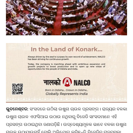
ଭୁବନେଶ୍ବର
: ସଂସଦରେ ଉଠିଲା ଉଷୁନା ଚାଉଳ ପ୍ରସଙ୍ଗ। ରାଜ୍ୟର ବଳକା
ଉଷୁନା ଚାଉଳ ଏଫସିଆଇ ଉଠାଉ ନଥିବାରୁ ବିଜେଡି ସାଂସଦମାନେ ଏହି
ପ୍ରସଙ୍ଗ ଉଠାଇଥିବା ଜଣାପଡ଼ିଛି। ଉଦ୍ଦେଶ୍ୟମୂଳକ ଭାବେ ବଳକା ଉଷୁନା
ଚାଉଳ ଉଠାଯାଉନାହିଁ ବୋଲି ଅଭିଯୋଗ କରିଛନ୍ତି ବିଜେଡିର ରାଜ୍ୟସଭା