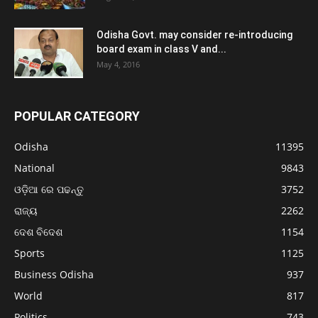
Odisha Govt. may consider re-introducing
board exam in class V and...
May 4, 2016
POPULAR CATEGORY
Odisha
11395
National
9843
ଓଡ଼ିଆ ରେ ପଢନ୍ତୁ
3752
ରାଜ୍ୟ
2262
ଦେଶ ବିଦେଶ
1154
Sports
1125
Business Odisha
937
World
817
Politics
743