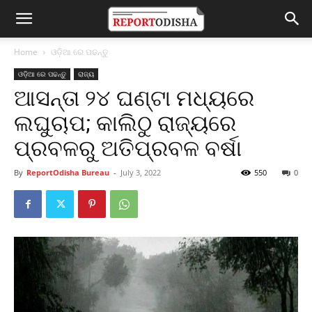
Home
ଓଡ଼ିଆ ରେ ପଢନ୍ତୁ
ଓଡ଼ିଆ ରେ ପଢନ୍ତୁ
ରାଜ୍ୟ
ଆସନ୍ତା ୨୪ ଘଣ୍ଟା ମଧ୍ୟରେ
ଲଘୁଚାପ; କାଲିଠୁ ରାଜ୍ୟରେ
ପ୍ରବଳରୁ ଅତିପ୍ରବଳ ବର୍ଷା
By
ReportOdisha Bureau
-
July 3, 2022
550
0