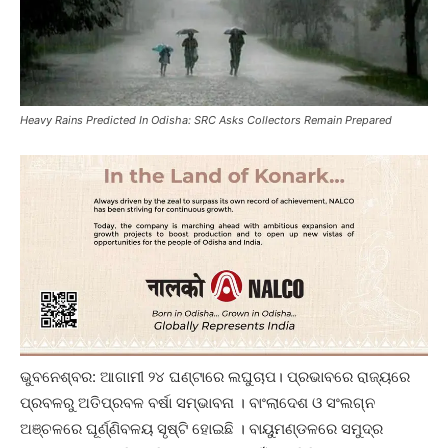
Heavy Rains Predicted In Odisha: SRC Asks Collectors Remain Prepared
ଭୁବନେଶ୍ବର: ଆଗାମୀ ୨୪ ଘଣ୍ଟାରେ ଲଘୁଚାପ। ପ୍ରଭାବରେ ରାଜ୍ୟରେ
ପ୍ରବଳରୁ ଅତିପ୍ରବଳ ବର୍ଷା ସମ୍ଭାବନା । ବାଂଲାଦେଶ ଓ ସଂଲଗ୍ନ
ଅଞ୍ଚଳରେ ଘୂର୍ଣ୍ଣିବଳୟ ସୃଷ୍ଟି ହୋଇଛି । ବାୟୁମଣ୍ଡଳରେ ସମୁଦ୍ର