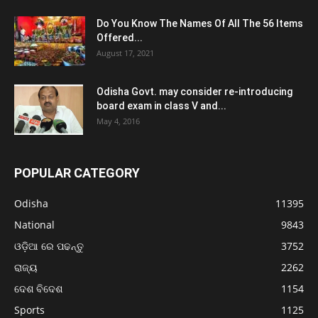
Do You Know The Names Of All The 56 Items
Offered...
August 17, 2021
Odisha Govt. may consider re-introducing
board exam in class V and...
May 4, 2016
POPULAR CATEGORY
Odisha
11395
National
9843
ଓଡ଼ିଆ ରେ ପଢନ୍ତୁ
3752
ରାଜ୍ୟ
2262
ଦେଶ ବିଦେଶ
1154
Sports
1125