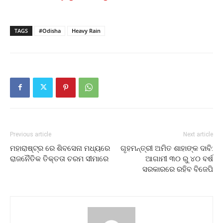
TAGS
#Odisha
Heavy Rain
Previous article
Next article
ମହାରାଷ୍ଟ୍ର ରେ ଶିବସେନା ମଧ୍ୟରେ
ଗୃହମନ୍ତ୍ରୀ ଅମିତ ଶାହାଙ୍କ ଦାବି:
ରାଜନୈତିକ ତିକ୍ତତା ଚରମ ସୀମାରେ
ଆଗାମୀ ୩୦ ରୁ ୪୦ ବର୍ଷ
ସରକାରରେ ରହିବ ବିଜେପି