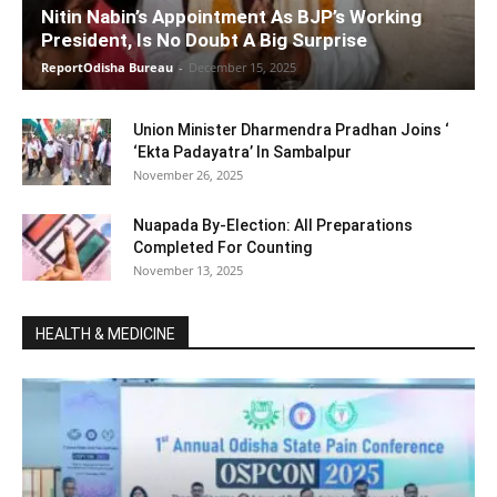
Nitin Nabin’s Appointment As BJP’s Working
President, Is No Doubt A Big Surprise
ReportOdisha Bureau
-
December 15, 2025
Union Minister Dharmendra Pradhan Joins ‘
‘Ekta Padayatra’ In Sambalpur
November 26, 2025
Nuapada By-Election: All Preparations
Completed For Counting
November 13, 2025
HEALTH & MEDICINE