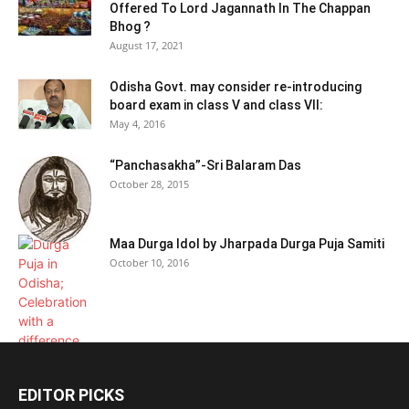
Offered To Lord Jagannath In The Chappan
Bhog ?
August 17, 2021
Odisha Govt. may consider re-introducing
board exam in class V and class VII:
May 4, 2016
“Panchasakha”-Sri Balaram Das
October 28, 2015
Maa Durga Idol by Jharpada Durga Puja Samiti
October 10, 2016
EDITOR PICKS