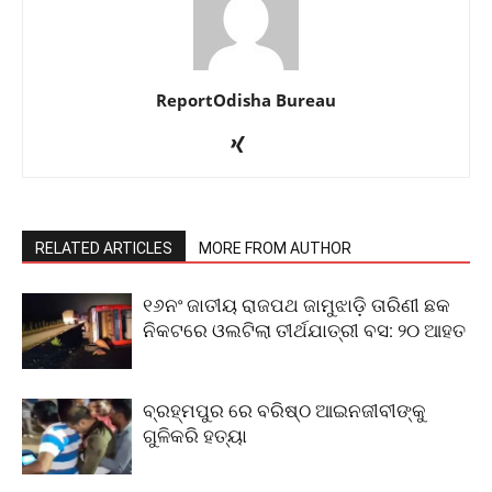
ReportOdisha Bureau
RELATED ARTICLES
MORE FROM AUTHOR
୧୬ନଂ ଜାତୀୟ ରାଜପଥ ଜାମୁଝାଡ଼ି ତାରିଣୀ ଛକ
ନିକଟରେ ଓଲଟିଲା ତୀର୍ଥଯାତ୍ରୀ ବସ: ୨୦ ଆହତ
ବ୍ରହ୍ମପୁର ରେ ବରିଷ୍ଠ ଆଇନଜୀବୀଙ୍କୁ
ଗୁଳିକରି ହତ୍ୟା