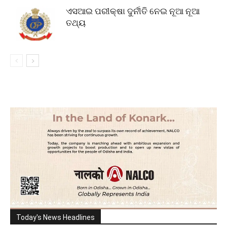
ଏସଆଇ ପରୀକ୍ଷା ଦୁର୍ନୀତି ନେଇ ନୂଆ ନୂଆ
ତଥ୍ୟ
Today's News Headlines