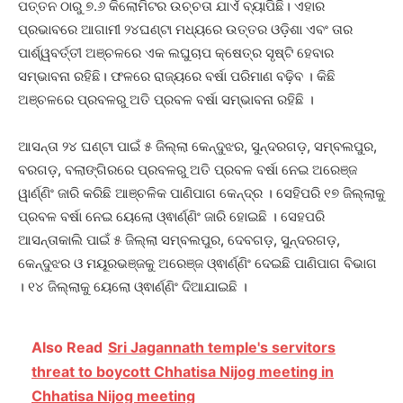
ପତ୍ତନ ଠାରୁ ୭.୬ କିଲୋମିଟର ଉଚ୍ଚତା ଯାଏଁ ବ୍ୟାପିଛି। ଏହାର
ପ୍ରଭାବରେ ଆଗାମୀ ୨୪ଘଣ୍ଟା ମଧ୍ୟରେ ଉତ୍ତର ଓଡ଼ିଶା ଏବଂ ତାର
ପାର୍ଶ୍ୱବର୍ତ୍ତୀ ଅଞ୍ଚଳରେ ଏକ ଲଘୁଚାପ କ୍ଷେତ୍ର ସୃଷ୍ଟି ହେବାର
ସମ୍ଭାବନା ରହିଛି। ଫଳରେ ରାଜ୍ୟରେ ବର୍ଷା ପରିମାଣ ବଢ଼ିବ । କିଛି
ଅଞ୍ଚଳରେ ପ୍ରବଳରୁ ଅତି ପ୍ରବଳ ବର୍ଷା ସମ୍ଭାବନା ରହିଛି ।
ଆସନ୍ତା ୨୪ ଘଣ୍ଟା ପାଇଁ ୫ ଜିଲ୍ଲା କେନ୍ଦୁଝର, ସୁନ୍ଦରଗଡ଼, ସମ୍ବଲପୁର,
ବରଗଡ଼, ବଲାଙ୍ଗିରରେ ପ୍ରବଳରୁ ଅତି ପ୍ରବଳ ବର୍ଷା ନେଇ ଅରେଞ୍ଜ
ୱାର୍ଣ୍ଣିଂ ଜାରି କରିଛି ଆଞ୍ଚଳିକ ପାଣିପାଗ କେନ୍ଦ୍ର । ସେହିପରି ୧୭ ଜିଲ୍ଲାକୁ
ପ୍ରବଳ ବର୍ଷା ନେଇ ୟେଲୋ ଓ୍ଵାର୍ଣ୍ଣିଂ ଜାରି ହୋଇଛି । ସେହପରି
ଆସନ୍ତାକାଲି ପାଇଁ ୫ ଜିଲ୍ଲା ସମ୍ବଲପୁର, ଦେବଗଡ଼, ସୁନ୍ଦରଗଡ଼,
କେନ୍ଦୁଝର ଓ ମୟୂରଭଞ୍ଜକୁ ଅରେଞ୍ଜ ଓ୍ଵାର୍ଣ୍ଣିଂ ଦେଇଛି ପାଣିପାଗ ବିଭାଗ
। ୧୪ ଜିଲ୍ଲାକୁ ୟେଲୋ ଓ୍ଵାର୍ଣ୍ଣିଂ ଦିଆଯାଇଛି ।
Also Read
Sri Jagannath temple's servitors
threat to boycott Chhatisa Nijog meeting in
Chhatisa Nijog meeting