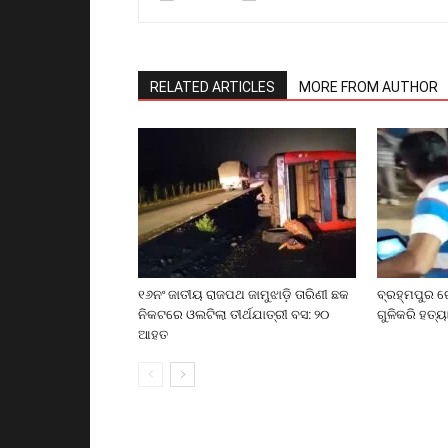
RELATED ARTICLES
MORE FROM AUTHOR
୧୬ନଂ ଜାତୀୟ ରାଜପଥ ଜାମୁଝାଡ଼ି ତାରିଣୀ ଛକ
ବ୍ରହ୍ମପୁର ର
ନିକଟରେ ଓଲଟିଲା ତୀର୍ଥଯାତ୍ରୀ ବସ: ୨୦
ଗୁଳିକରି ହତ୍ୟ
ଆହତ