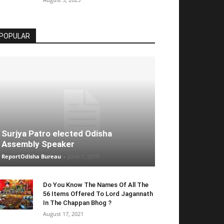
POPULAR
Surjya Patro elected Odisha
Assembly Speaker
ReportOdisha Bureau
-
June 1, 2019
Do You Know The Names Of All The
56 Items Offered To Lord Jagannath
In The Chappan Bhog ?
August 17, 2021