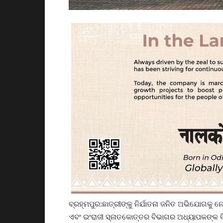
ବ୍ରହ୍ମପୁର:ଛାତ୍ରୀଙ୍କୁ ନିର୍ଯାତନା ଜନିତ ଅଭିଯୋଗକୁ ନେଇ
ଏବଂ ଇଂରାଜୀ ସ୍ନାତକୋତ୍ତର ବିଭାଗର ଅଧ୍ୟାପକଙ୍କ ବ