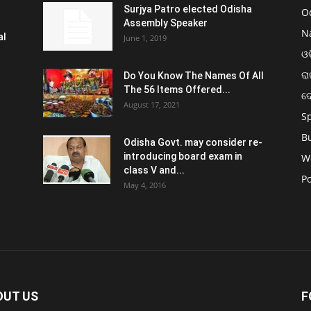
Surjya Patro elected Odisha
O
Assembly Speaker
N
al
June 1, 2019
ଓଡ
ରା
Do You Know The Names Of All
The 56 Items Offered...
ଦ
August 17, 2021
S
B
Odisha Govt. may consider re-
introducing board exam in
W
class V and...
Po
May 4, 2016
OUT US
F