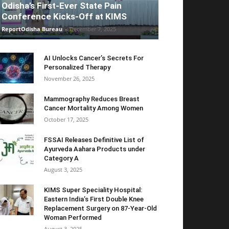
Odisha’s First-Ever State Pain
Conference Kicks-Off at KIMS
ReportOdisha Bureau
-
December 7, 2025
AI Unlocks Cancer’s Secrets For
Personalized Therapy
November 26, 2025
Mammography Reduces Breast
Cancer Mortality Among Women
October 17, 2025
FSSAI Releases Definitive List of
Ayurveda Aahara Products under
Category A
August 3, 2025
KIMS Super Speciality Hospital:
Eastern India’s First Double Knee
Replacement Surgery on 87-Year-Old
Woman Performed
August 3, 2025