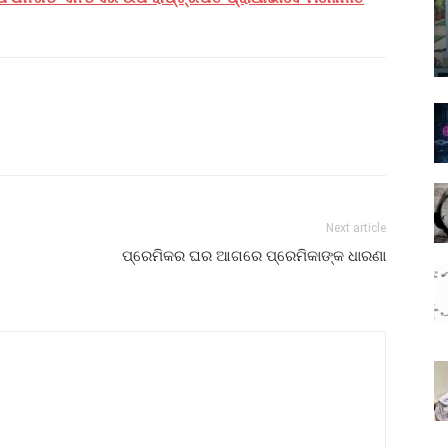
Next article
ପ୍ରେମିକର ଘର ଆଗରେ ପ୍ରେମିକାଙ୍କ ଧାରଣା