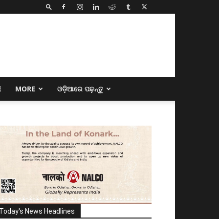
E
MORE
ଓଡ଼ିଆରେ ପଢ଼ନ୍ତୁ
Today's News Headlines