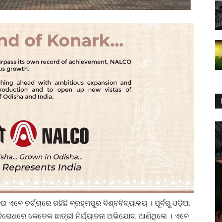
 ଏବେ ଚର୍ଚ୍ଚାରେ ରହିଛି ବ୍ରହ୍ମପୁର ବିଶ୍ବବିଦ୍ୟାଳୟ । ପୂର୍ବରୁ ଓଡ଼ିଆ
ିରୋଧରେ କେତେକ ଛାତ୍ରୀ ନିର୍ଯ୍ୟାତନା ଅଭିଯୋଗ ଆଣିଥିଲେ । ଏବେ