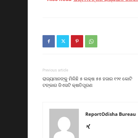
Previous article
ରାଜ୍ୟମାନଙ୍କୁ ମିଳିଛି ୫ ଲକ୍ଷ ୫୫ ହଜାର ୧୨୧ କୋଟି
ଟଙ୍କାର ଜିଏସଟି କ୍ଷତିପୂରଣ
ReportOdisha Bureau