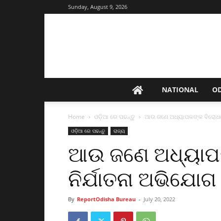
Sunday, August 9, 2026
NATIONAL
O
Home
ଓଡ଼ିଆ ରେ ପଢନ୍ତୁ
ଆଉ ଜଣେ ଅଧ୍ୟାପକଙ୍କ ବିରୋଧରେ
ଓଡ଼ିଆ ରେ ପଢନ୍ତୁ
ରାଜ୍ୟ
ଆଉ ଜଣେ ଅଧ୍ୟାପ
ନିର୍ଯାତନା ଅଭିଯୋ
By
ReportOdisha Bureau
-
July 20, 2022