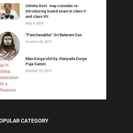
Odisha Govt. may consider re-
introducing board exam in class V
and class VII:
May 4, 2016
“Panchasakha”-Sri Balaram Das
October 28, 2015
Maa Durga Idol by Jharpada Durga
Puja Samiti
October 10, 2016
OPULAR CATEGORY