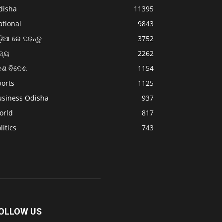
disha
11395
ational
9843
଼ିଆ ରେ ପଢନ୍ତୁ
3752
ଜ୍ୟ
2262
େଶ ବିଦେଶ
1154
ports
1125
usiness Odisha
937
orld
817
litics
743
OLLOW US