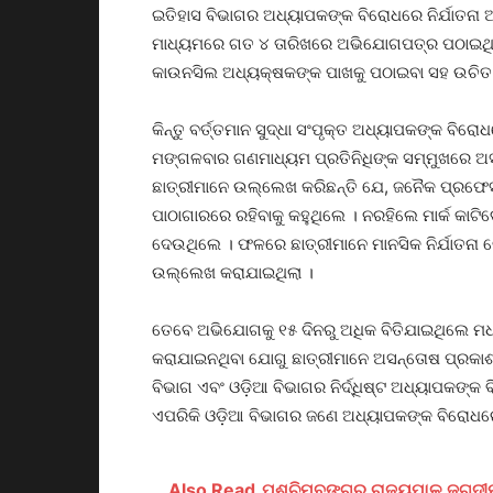
ଇତିହାସ ବିଭାଗର ଅଧ୍ୟାପକଙ୍କ ବିରୋଧରେ ନିର୍ଯାତନା ଆ
ମାଧ୍ୟମରେ ଗତ ୪ ତାରିଖରେ ଅଭିଯୋଗପତ୍ର ପଠାଇଥିବା
କାଉନସିଲ ଅଧ୍ୟକ୍ଷକଙ୍କ ପାଖକୁ ପଠାଇବା ସହ ଉଚିତ କାର
କିନ୍ତୁ ବର୍ତ୍ତମାନ ସୁଦ୍ଧା ସଂପୃକ୍ତ ଅଧ୍ୟାପକଙ୍କ ବିର
ମଙ୍ଗଳବାର ଗଣମାଧ୍ୟମ ପ୍ରତିନିଧିଙ୍କ ସମ୍ମୁଖରେ ଅସ
ଛାତ୍ରୀମାନେ ଉଲ୍ଲେଖ କରିଛନ୍ତି ଯେ, ଜନୈକ ପ୍ରଫେସର 
ପାଠାଗାରରେ ରହିବାକୁ କହୁଥିଲେ । ନରହିଲେ ମାର୍କ କା
ଦେଉଥିଲେ । ଫଳରେ ଛାତ୍ରୀମାନେ ମାନସିକ ନିର୍ଯାତନା ଭ
ଉଲ୍ଲେଖ କରାଯାଇଥିଲା ।
ତେବେ ଅଭିଯୋଗକୁ ୧୫ ଦିନରୁ ଅଧିକ ବିତିଯାଇଥିଲେ ମଧ୍
କରାଯାଇନଥିବା ଯୋଗୁ ଛାତ୍ରୀମାନେ ଅସନ୍ତୋଷ ପ୍ରକାଶ କ
ବିଭାଗ ଏବଂ ଓଡ଼ିଆ ବିଭାଗର ନିର୍ଦ୍ଧିଷ୍ଟ ଅଧ୍ୟାପକଙ୍
ଏପରିକି ଓଡ଼ିଆ ବିଭାଗର ଜଣେ ଅଧ୍ୟାପକଙ୍କ ବିରୋଧର
Also Read
ପଶ୍ଚିମବଙ୍ଗର ରାଜ୍ୟପାଳ ଜଗଦୀପ