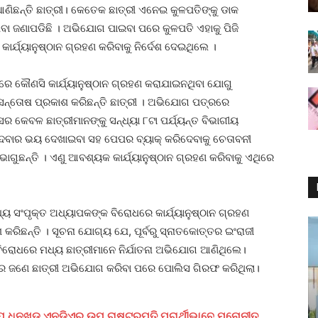
ଣିଛନ୍ତି ଛାତ୍ରୀ। କେତେକ ଛାତ୍ରୀ ଏନେଇ କୁଳପତିଙ୍କୁ ଡାକ
 ଜଣାପଡିଛି । ଅଭିଯୋଗ ପାଇବା ପରେ କୁଳପତି ଏହାକୁ ପିଜି
୍ଯ୍ୟାନୁଷ୍ଠାନ ଗ୍ରହଣ କରିବାକୁ ନିର୍ଦେଶ ଦେଇଥିଲେ ।
ୋଧରେ କୌଣସି କାର୍ଯ୍ୟାନୁଷ୍ଠାନ ଗ୍ରହଣ କରାଯାଇନଥିବା ଯୋଗୁ
ନ୍ତୋଷ ପ୍ରକାଶ କରିଛନ୍ତି ଛାତ୍ରୀ । ଅଭିଯୋଗ ପତ୍ରରେ
କେବଳ ଛାତ୍ରୀମାନଙ୍କୁ ସନ୍ଧ୍ୟା ୮ଟା ପର୍ଯ୍ୟନ୍ତ ବିଭାଗୀୟ
ଟିଦେବାର ଭୟ ଦେଖାଇବା ସହ ପେପର ବ୍ୟାକ୍ କରିଦେବାକୁ ଚେତାବନୀ
ୋଗୁଛନ୍ତି । ଏଣୁ ଆବଶ୍ୟକ କାର୍ଯ୍ୟାନୁଷ୍ଠାନ ଗ୍ରହଣ କରିବାକୁ ଏଥିରେ
ୟ ସଂପୃକ୍ତ ଅଧ୍ୟାପକଙ୍କ ବିରୋଧରେ କାର୍ଯ୍ୟାନୁଷ୍ଠାନ ଗ୍ରହଣ
ରିଛନ୍ତି । ସୂଚନା ଯୋଗ୍ୟ ଯେ, ପୂର୍ବରୁ ସ୍ନାତକୋତ୍ତର ଇଂରାଜୀ
କ ବିରୋଧରେ ମଧ୍ୟ ଛାତ୍ରୀମାନେ ନିର୍ଯାତନା ଅଭିଯୋଗ ଆଣିଥିଲେ।
େ ଜଣେ ଛାତ୍ରୀ ଅଭିଯୋଗ କରିବା ପରେ ପୋଲିସ ଗିରଫ କରିଥିଲା।
 ଧନଖଡ ଏନଡିଏର ଉପ ରାଷ୍ଟ୍ରପତି ପ୍ରାର୍ଥୀଭାବେ ମନୋନୀତ