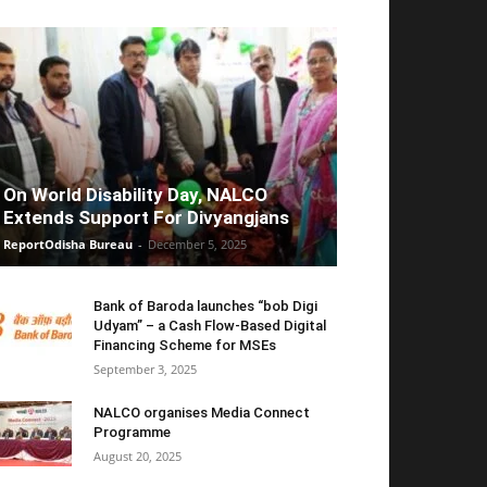
On World Disability Day, NALCO
Extends Support For Divyangjans
ReportOdisha Bureau
-
December 5, 2025
Bank of Baroda launches “bob Digi
Udyam” – a Cash Flow-Based Digital
Financing Scheme for MSEs
September 3, 2025
NALCO organises Media Connect
Programme
August 20, 2025