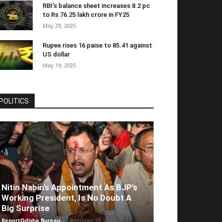
RBI’s balance sheet increases 8.2 pc
to Rs 76.25 lakh crore in FY25
May 29, 2025
Rupee rises 16 paise to 85.41 against
US dollar
May 19, 2025
POLITICS
Nitin Nabin’s Appointment As BJP’s
Working President, Is No Doubt A
Big Surprise
ReportOdisha Bureau
-
December 15, 2025